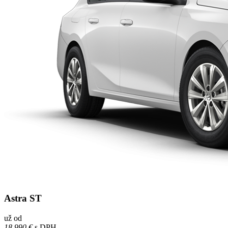
Astra ST
už od
18 990 €
s DPH