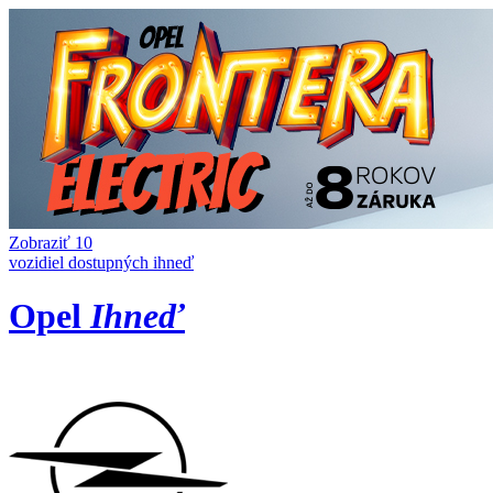
Zobraziť 10
vozidiel dostupných ihneď
Opel
Ihneď