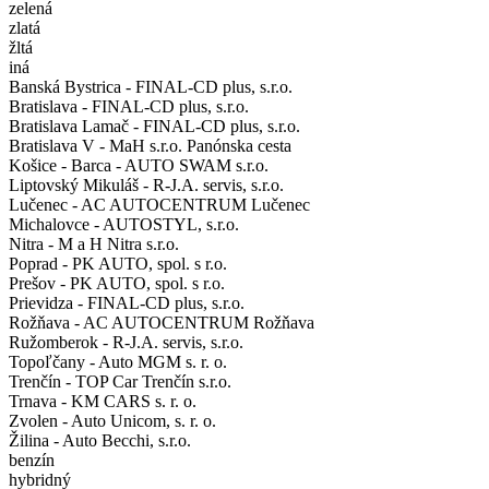
zelená
zlatá
žltá
iná
Banská Bystrica - FINAL-CD plus, s.r.o.
Bratislava - FINAL-CD plus, s.r.o.
Bratislava Lamač - FINAL-CD plus, s.r.o.
Bratislava V - MaH s.r.o. Panónska cesta
Košice - Barca - AUTO SWAM s.r.o.
Liptovský Mikuláš - R-J.A. servis, s.r.o.
Lučenec - AC AUTOCENTRUM Lučenec
Michalovce - AUTOSTYL, s.r.o.
Nitra - M a H Nitra s.r.o.
Poprad - PK AUTO, spol. s r.o.
Prešov - PK AUTO, spol. s r.o.
Prievidza - FINAL-CD plus, s.r.o.
Rožňava - AC AUTOCENTRUM Rožňava
Ružomberok - R-J.A. servis, s.r.o.
Topoľčany - Auto MGM s. r. o.
Trenčín - TOP Car Trenčín s.r.o.
Trnava - KM CARS s. r. o.
Zvolen - Auto Unicom, s. r. o.
Žilina - Auto Becchi, s.r.o.
benzín
hybridný