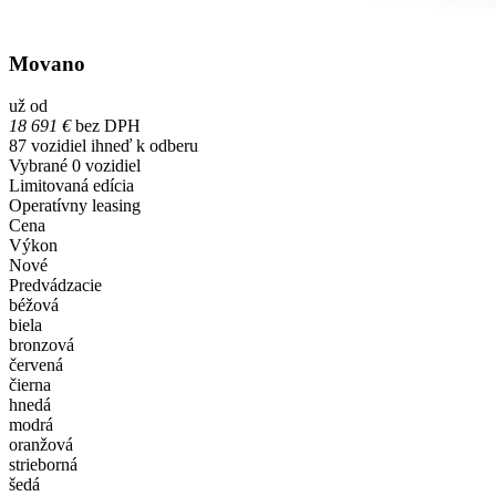
Movano
už od
18 691 €
bez DPH
87
vozidiel ihneď k odberu
Vybrané
0
vozidiel
Limitovaná edícia
Operatívny leasing
Cena
Výkon
Nové
Predvádzacie
béžová
biela
bronzová
červená
čierna
hnedá
modrá
oranžová
strieborná
šedá