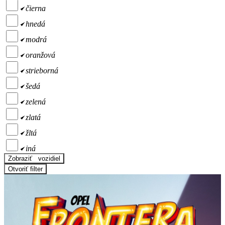
čierna
hnedá
modrá
oranžová
strieborná
šedá
zelená
zlatá
žltá
iná
Zobraziť
vozidiel
Otvoriť filter