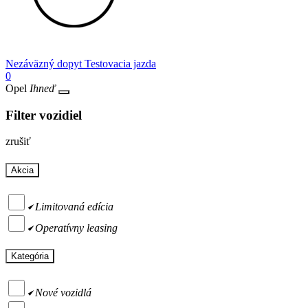
Nezáväzný dopyt
Testovacia jazda
0
Opel
Ihneď
Filter vozidiel
zrušiť
Akcia
Limitovaná edícia
Operatívny leasing
Kategória
Nové vozidlá