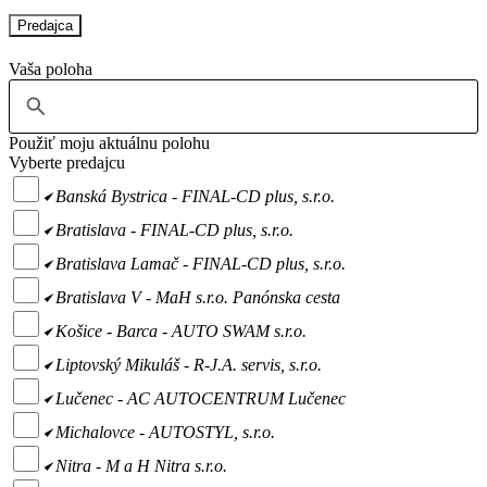
Predajca
Vaša poloha
Použiť moju aktuálnu polohu
Vyberte predajcu
Banská Bystrica - FINAL-CD plus, s.r.o.
Bratislava - FINAL-CD plus, s.r.o.
Bratislava Lamač - FINAL-CD plus, s.r.o.
Bratislava V - MaH s.r.o. Panónska cesta
Košice - Barca - AUTO SWAM s.r.o.
Liptovský Mikuláš - R-J.A. servis, s.r.o.
Lučenec - AC AUTOCENTRUM Lučenec
Michalovce - AUTOSTYL, s.r.o.
Nitra - M a H Nitra s.r.o.