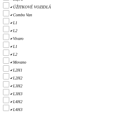
ÚŽITKOVÉ VOZIDLÁ
Combo Van
L1
L2
Vivaro
L1
L2
Movano
L2H1
L2H2
L3H2
L3H3
L4H2
L4H3