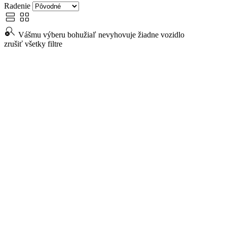
Radenie
view_agenda
view_cozy
search_off
Vášmu výberu bohužiaľ nevyhovuje žiadne vozidlo
zrušiť všetky filtre