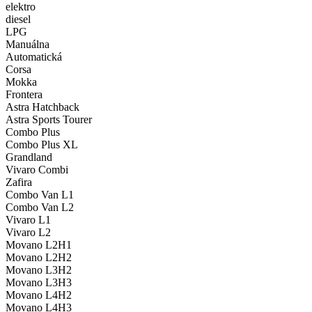
elektro
diesel
LPG
Manuálna
Automatická
Corsa
Mokka
Frontera
Astra Hatchback
Astra Sports Tourer
Combo Plus
Combo Plus XL
Grandland
Vivaro Combi
Zafira
Combo Van L1
Combo Van L2
Vivaro L1
Vivaro L2
Movano L2H1
Movano L2H2
Movano L3H2
Movano L3H3
Movano L4H2
Movano L4H3