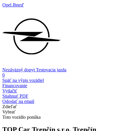
Opel
Ihneď
Nezáväzný dopyt
Testovacia jazda
0
Späť na výpis vozidiel
Financovanie
Vytlačiť
Stiahnuť PDF
Odoslať na email
Zdieľať
Vybrať
Toto vozidlo ponúka
TOP Car Trenčín s.r.o.
Trenčín