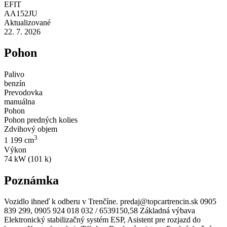
EFIT
AA152JU
Aktualizované
22. 7. 2026
Pohon
Palivo
benzín
Prevodovka
manuálna
Pohon
Pohon predných kolies
Zdvihový objem
3
1 199 cm
Výkon
74 kW (101 k)
Poznámka
Vozidlo ihneď k odberu v Trenčíne. predaj@topcartrencin.sk 0905
839 299, 0905 924 018 032 / 6539150,58 Základná výbava
Elektronický stabilizačný systém ESP, Asistent pre rozjazd do