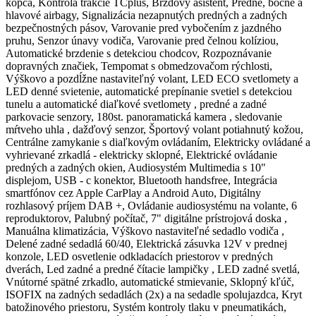
kopca, Kontrola trakcie TCplus, Brzdový asistent, Predné, bočné a
hlavové airbagy, Signalizácia nezapnutých predných a zadných
bezpečnostných pásov, Varovanie pred vybočením z jazdného
pruhu, Senzor únavy vodiča, Varovanie pred čelnou kolíziou,
Automatické brzdenie s detekciou chodcov, Rozpoznávanie
dopravných značiek, Tempomat s obmedzovačom rýchlosti,
Výškovo a pozdĺžne nastaviteľný volant, LED ECO svetlomety a
LED denné svietenie, automatické prepínanie svetiel s detekciou
tunelu a automatické diaľkové svetlomety , predné a zadné
parkovacie senzory, 180st. panoramatická kamera , sledovanie
mŕtveho uhla , dažďový senzor, Športový volant potiahnutý kožou,
Centrálne zamykanie s diaľkovým ovládaním, Elektricky ovládané a
vyhrievané zrkadlá - elektricky sklopné, Elektrické ovládanie
predných a zadných okien, Audiosystém Multimedia s 10"
displejom, USB - c konektor, Bluetooth handsfree, Integrácia
smartfónov cez Apple CarPlay a Android Auto, Digitálny
rozhlasový príjem DAB +, Ovládanie audiosystému na volante, 6
reproduktorov, Palubný počítač, 7" digitálne prístrojová doska ,
Manuálna klimatizácia, Výškovo nastaviteľné sedadlo vodiča ,
Delené zadné sedadlá 60/40, Elektrická zásuvka 12V v prednej
konzole, LED osvetlenie odkladacích priestorov v predných
dverách, Led zadné a predné čítacie lampičky , LED zadné svetlá,
Vnútorné spätné zrkadlo, automatické stmievanie, Sklopný kľúč,
ISOFIX na zadných sedadlách (2x) a na sedadle spolujazdca, Kryt
batožinového priestoru, Systém kontroly tlaku v pneumatikách,