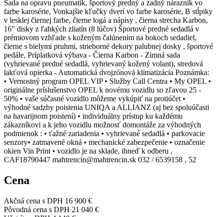
Sada na opravu pneumatík, športový predný a zadný nárazník vo
farbe karosérie, Vonkajšie kľučky dverí vo farbe karosérie, B stĺpiky
v lesklej čiernej farbe, čierne logá a nápisy , čierna strecha Karbon,
16" disky z ľahkých zliatín (8 lúčov) Športové predné sedadlá v
prémiovom vzhľade s koženým čalúnením na bokoch sedadiel,
čierne s bielymi pruhmi, strieborné dekory palubnej dosky , športové
pedále, Príplatková výbava - Čierna Karbon - Zimná sada
(vyhrievané predné sedadlá, vyhrievaný kožený volant), stredová
lakťová opierka - Automatická dvojzónová klimatizácia Poznámka:
• Vernostný program OPEL VIP • Služby Call Centra • My OPEL •
originálne príslušenstvo OPEL k novému vozidlu so zľavou 25 -
50% • vaše súčasné vozidlo môžeme vykúpiť na protiúčet •
výhodné sadzby poistenia UNIQA a ALLIANZ (aj bez spoluúčasti
na havarijnom poistení) • individuálny prístup ku každému
zákazníkovi a k jeho vozidlu možnosť domontáže za výhodných
podmienok : • ťažné zariadenia • vyhrievané sedadlá • parkovacie
senzory• zatmavené okná • mechanické zabezpečenie • označenie
okien Vin Print • vozidlo je na sklade, ihneď k odberu ,
CAF18790447 mahtrencin@mahtrencin.sk 032 / 6539158 , 52
Cena
Akčná cena s DPH
16 900 €
Pôvodná cena s DPH
21 040 €