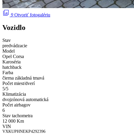
photo_library
9
Otvoriť fotogalériu
Vozidlo
Stav
predvádzacie
Model
Opel Corsa
Karoséria
hatchback
Farba
čierna základná tmavá
Počet miest/dverí
5/5
Klimatizácia
dvojzónová automatická
Počet airbagov
6
Stav tachometra
12 000 Km
VIN
VXKUPHNEKP4292396