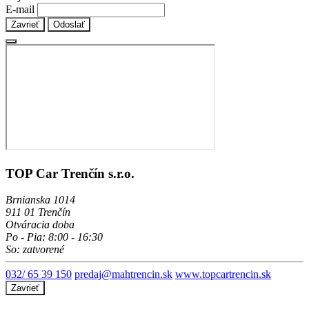
E-mail
Zavrieť
Odoslať
TOP Car Trenčín s.r.o.
Brnianska 1014
911 01 Trenčín
Otváracia doba
Po - Pia: 8:00 - 16:30
So: zatvorené
032/ 65 39 150
predaj@mahtrencin.sk
www.topcartrencin.sk
Zavrieť