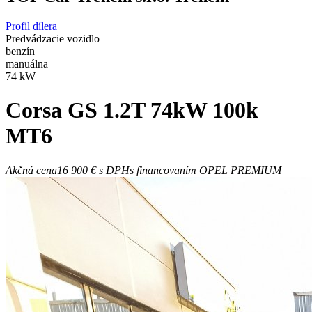
Profil dílera
Predvádzacie vozidlo
benzín
manuálna
74 kW
Corsa
GS 1.2T 74kW 100k
MT6
Akčná cena
16 900 €
s DPH
s financovaním OPEL PREMIUM