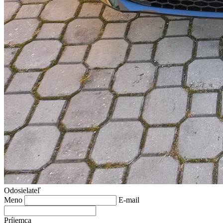
Odosielateľ
Meno
E-mail
Príjemca