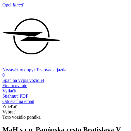
Opel
Ihneď
Nezáväzný dopyt
Testovacia jazda
0
Späť na výpis vozidiel
Financovanie
Vytlačiť
Stiahnuť PDF
Odoslať na email
Zdieľať
Vybrať
Toto vozidlo ponúka
MaH s.r.o. Panónska cesta
Bratislava V