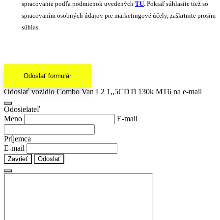
spracovanie podľa podmienok uvedených
TU
. Pokiaľ súhlasíte tiež so
spracovaním osobných údajov pre marketingové účely, zaškrtnite prosím
súhlas.
Odoslať formulár
Odoslať vozidlo Combo Van L2 1,,5CDTi 130k MT6 na e-mail
Odosielateľ
Meno
E-mail
Príjemca
E-mail
Zavrieť
Odoslať