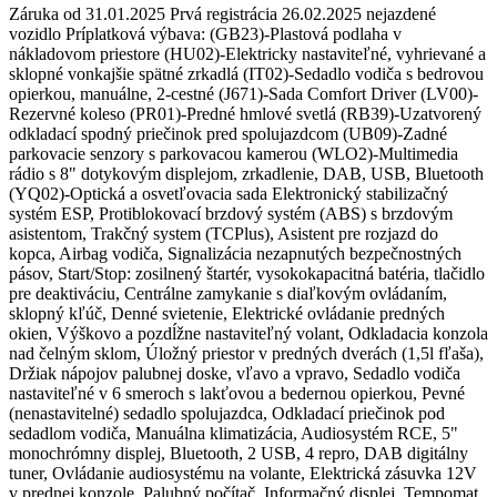
Záruka od 31.01.2025 Prvá registrácia 26.02.2025 nejazdené
vozidlo Príplatková výbava: (GB23)-Plastová podlaha v
nákladovom priestore (HU02)-Elektricky nastaviteľné, vyhrievané a
sklopné vonkajšie spätné zrkadlá (IT02)-Sedadlo vodiča s bedrovou
opierkou, manuálne, 2-cestné (J671)-Sada Comfort Driver (LV00)-
Rezervné koleso (PR01)-Predné hmlové svetlá (RB39)-Uzatvorený
odkladací spodný priečinok pred spolujazdcom (UB09)-Zadné
parkovacie senzory s parkovacou kamerou (WLO2)-Multimedia
rádio s 8" dotykovým displejom, zrkadlenie, DAB, USB, Bluetooth
(YQ02)-Optická a osvetľovacia sada Elektronický stabilizačný
systém ESP, Protiblokovací brzdový systém (ABS) s brzdovým
asistentom, Trakčný system (TCPlus), Asistent pre rozjazd do
kopca, Airbag vodiča, Signalizácia nezapnutých bezpečnostných
pásov, Start/Stop: zosilnený štartér, vysokokapacitná batéria, tlačidlo
pre deaktiváciu, Centrálne zamykanie s diaľkovým ovládaním,
sklopný kľúč, Denné svietenie, Elektrické ovládanie predných
okien, Výškovo a pozdĺžne nastaviteľný volant, Odkladacia konzola
nad čelným sklom, Úložný priestor v predných dverách (1,5l fľaša),
Držiak nápojov palubnej doske, vľavo a vpravo, Sedadlo vodiča
nastaviteľné v 6 smeroch s lakťovou a bedernou opierkou, Pevné
(nenastavitelné) sedadlo spolujazdca, Odkladací priečinok pod
sedadlom vodiča, Manuálna klimatizácia, Audiosystém RCE, 5"
monochrómny displej, Bluetooth, 2 USB, 4 repro, DAB digitálny
tuner, Ovládanie audiosystému na volante, Elektrická zásuvka 12V
v prednej konzole, Palubný počítač, Informačný displej, Tempomat,