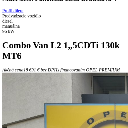
Profil dílera
Predvádzacie vozidlo
diesel
manuálna
96 kW
Combo
Van L2 1,,5CDTi 130k
MT6
Akčná cena
18 691 €
bez DPH
s financovaním OPEL PREMIUM