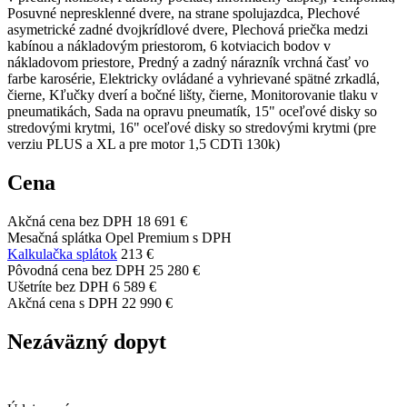
Posuvné nepresklenné dvere, na strane spolujazdca, Plechové
asymetrické zadné dvojkrídlové dvere, Plechová priečka medzi
kabínou a nákladovým priestorom, 6 kotviacich bodov v
nákladovom priestore, Predný a zadný nárazník vrchná časť vo
farbe karosérie, Elektricky ovládané a vyhrievané spätné zrkadlá,
čierne, Kľučky dverí a bočné lišty, čierne, Monitorovanie tlaku v
pneumatikách, Sada na opravu pneumatík, 15" oceľové disky so
stredovými krytmi, 16" oceľové disky so stredovými krytmi (pre
verziu PLUS a XL a pre motor 1,5 CDTi 130k)
Cena
Akčná cena bez DPH
18 691 €
Mesačná splátka Opel Premium s DPH
Kalkulačka splátok
213 €
Pôvodná cena bez DPH
25 280 €
Ušetríte bez DPH
6 589 €
Akčná cena s DPH
22 990 €
Nezáväzný dopyt