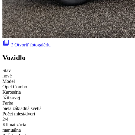
photo_library
1
Otvoriť fotogalériu
Vozidlo
Stav
nové
Model
Opel Combo
Karoséria
úžitkovej
Farba
biela základná svetlá
Počet miest/dverí
2/4
Klimatizácia
manuálna