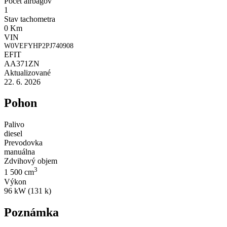
Počet airbagov
1
Stav tachometra
0 Km
VIN
W0VEFYHP2PJ740908
EFIT
AA371ZN
Aktualizované
22. 6. 2026
Pohon
Palivo
diesel
Prevodovka
manuálna
Zdvihový objem
3
1 500 cm
Výkon
96 kW (131 k)
Poznámka