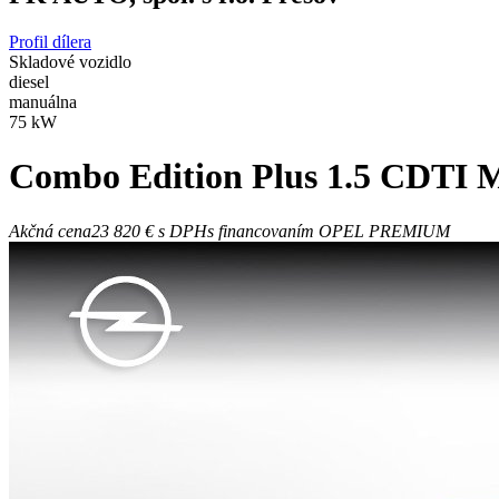
Profil dílera
Skladové vozidlo
diesel
manuálna
75 kW
Combo
Edition Plus 1.5 CDTI
Akčná cena
23 820 €
s DPH
s financovaním OPEL PREMIUM