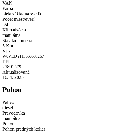
VAN
Farba
biela základná svetlá
Počet miest/dverí
5/4
Klimatizácia
manuálna
Stav tachometra
5 Km
VIN
W0VEDYHT5SJ601267
EFIT
25891579
Aktualizované
16. 4. 2025
Pohon
Palivo
diesel
Prevodovka
manuálna
Pohon
Pohon predných kolies