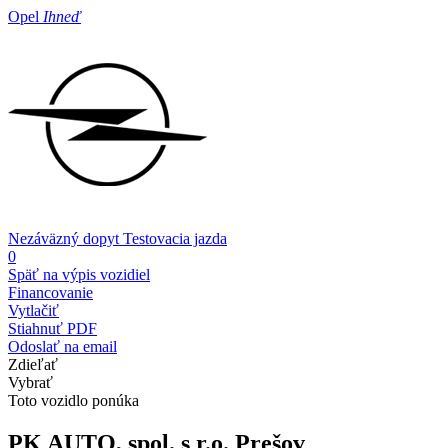
Opel
Ihneď
Nezáväzný dopyt
Testovacia jazda
0
Späť na výpis vozidiel
Financovanie
Vytlačiť
Stiahnuť PDF
Odoslať na email
Zdieľať
Vybrať
Toto vozidlo ponúka
PK AUTO, spol. s r.o.
Prešov