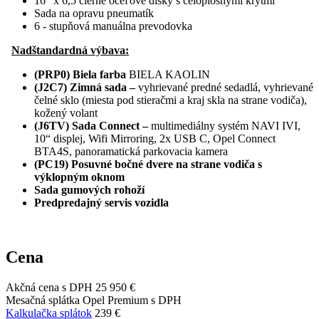
16“ x 6,5 čierne oceľové disky s celoplošnými krytmi
Sada na opravu pneumatík
6 - stupňová manuálna prevodovka
Nadštandardná výbava:
(PRP0) Biela farba
BIELA KAOLIN
(J2C7) Zimná sada –
vyhrievané predné sedadlá, vyhrievané
čelné sklo (miesta pod stieračmi a kraj skla na strane vodiča),
kožený volant
(J6TV) Sada Connect –
multimediálny systém NAVI IVI,
10“ displej, Wifi Mirroring, 2x USB C, Opel Connect
BTA4S, panoramatická parkovacia kamera
(PC19) Posuvné bočné dvere na strane vodiča s
výklopným oknom
Sada gumových rohoží
Predpredajný servis vozidla
Cena
Akčná cena s DPH
25 950 €
Mesačná splátka Opel Premium s DPH
Kalkulačka splátok
239 €