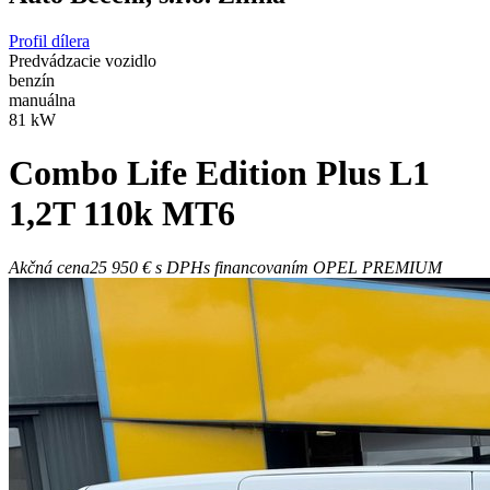
Profil dílera
Predvádzacie vozidlo
benzín
manuálna
81 kW
Combo
Life Edition Plus L1
1,2T 110k MT6
Akčná cena
25 950 €
s DPH
s financovaním OPEL PREMIUM