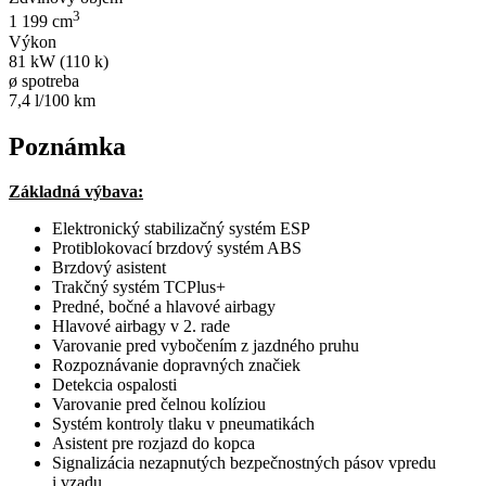
3
1 199 cm
Výkon
81 kW (110 k)
ø spotreba
7,4 l/100 km
Poznámka
Základná výbava:
Elektronický stabilizačný systém ESP
Protiblokovací brzdový systém ABS
Brzdový asistent
Trakčný systém TCPlus+
Predné, bočné a hlavové airbagy
Hlavové airbagy v 2. rade
Varovanie pred vybočením z jazdného pruhu
Rozpoznávanie dopravných značiek
Detekcia ospalosti
Varovanie pred čelnou kolíziou
Systém kontroly tlaku v pneumatikách
Asistent pre rozjazd do kopca
Signalizácia nezapnutých bezpečnostných pásov vpredu
i vzadu