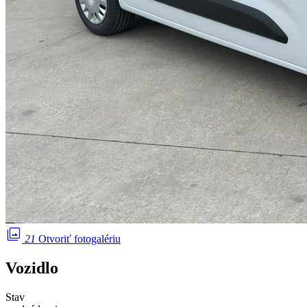
photo_library
21
Otvoriť fotogalériu
Vozidlo
Stav