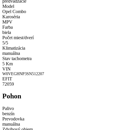
predvádzacie
Model
Opel Combo
Karoséria
MPV
Farba
biela
Počet miest/dverí
5/5
Klimatizácia
manuálna
Stav tachometra
5 Km
VIN
W0VEGHNP3SN512207
EFIT
72059
Pohon
Palivo
benzín
Prevodovka
manuálna
Zdvihový objem