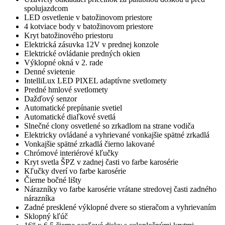
spolujazdcom
LED osvetlenie v batožinovom priestore
4 kotviace body v batožinovom priestore
Kryt batožinového priestoru
Elektrická zásuvka 12V v prednej konzole
Elektrické ovládanie predných okien
Výklopné okná v 2. rade
Denné svietenie
IntelliLux LED PIXEL adaptívne svetlomety
Predné hmlové svetlomety
Dažďový senzor
Automatické prepínanie svetiel
Automatické diaľkové svetlá
Slnečné clony osvetlené so zrkadlom na strane vodiča
Elektricky ovládané a vyhrievané vonkajšie spätné zrkadlá
Vonkajšie spätné zrkadlá čierno lakované
Chrómové interiérové kľučky
Kryt svetla ŠPZ v zadnej časti vo farbe karosérie
Kľučky dverí vo farbe karosérie
Čierne bočné lišty
Nárazníky vo farbe karosérie vrátane stredovej časti zadného
nárazníka
Zadné presklené výklopné dvere so stieračom a vyhrievaním
Sklopný kľúč