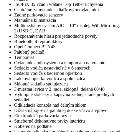
ISOFIX 3x vzadu vrátane Top Tether uchytenia
Centrálne zamykanie s diaľkovým ovládaním
Zadné parkovacie senzory
Manuálna klimatizácia
Multimediálny systém AIO – 10“ displej, Wifi Mirroring,
2xUSB C, DAB
Rozpoznávanie hlasu pre jednoduché povely
Bluetooth, 4 reproduktory
Opel Connect BTA4S
Palubný počítač
Tempomat
Ovládanie audiosystému a tempomatu na volante
Sedadlo vodiča nastaviteľné v 6 smeroch
Sedadlo vodiča s bedernou opierkou
Lakťová opierka vodiča a spolujazdca
Sklopné sedadlo spolujazdca
3-miestna lavica v 2. rade, sklopná, delená 60/40
Výklopné stolčeky a kapsy na zadnej strane predných
sedadiel
Odkladacia konzola nad čelným sklom
Držiak nápojov na palubnej doske vľavo a vpravo
Elektronická parkovacia brzda
Strieborné dekoratívne prvky interiéru
Koberec na podlahe
Uzavretý odkladací priečinok za palubnou doskou a pred