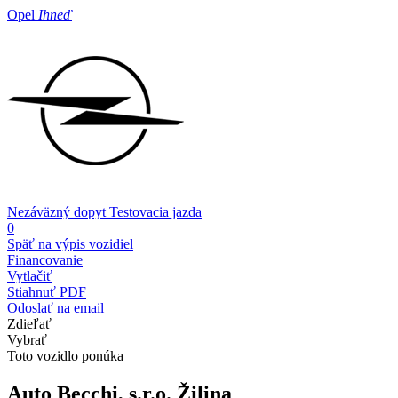
Opel
Ihneď
Nezáväzný dopyt
Testovacia jazda
0
Späť na výpis vozidiel
Financovanie
Vytlačiť
Stiahnuť PDF
Odoslať na email
Zdieľať
Vybrať
Toto vozidlo ponúka
Auto Becchi, s.r.o.
Žilina