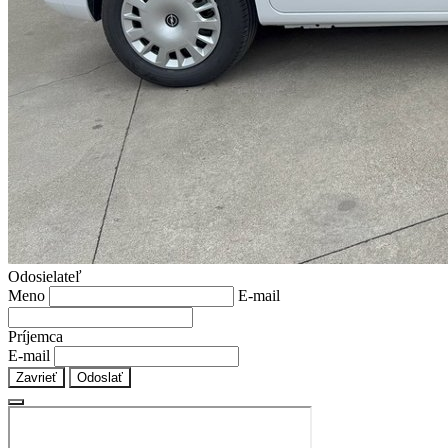
Odosielateľ
Meno
E-mail
Príjemca
E-mail
Zavrieť
Odoslať