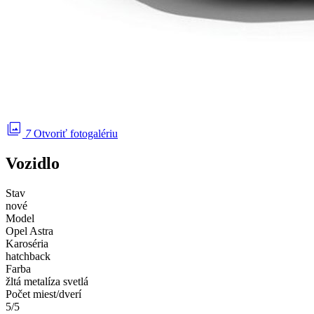
photo_library
7
Otvoriť fotogalériu
Vozidlo
Stav
nové
Model
Opel Astra
Karoséria
hatchback
Farba
žltá metalíza svetlá
Počet miest/dverí
5/5