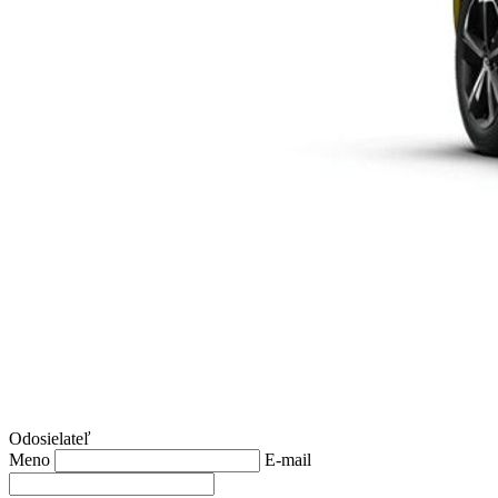
Odosielateľ
Meno
E-mail