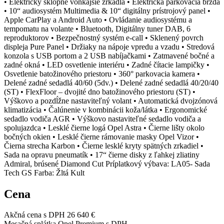
• Elektricky sklopné vonkajšie zrkadlá • Elektrická parkovacia brzda
• 10“ audiosystém Multimedia & 10“ digitálny prístrojový panel •
Apple CarPlay a Android Auto • Ovládanie audiosystému a
tempomatu na volante • Bluetooth, Digitálny tuner DAB, 6
reproduktorov • Bezpečnostný systém e-call • Sklenený povrch
displeja Pure Panel • Držiaky na nápoje vpredu a vzadu • Stredová
konzola s USB portom a 2 USB nabíjačkami • Zatmavené bočné a
zadné okná • LED osvetlenie interiéru • Zadné čítacie lampičky •
Osvetlenie batožinového priestoru • 360° parkovacia kamera •
Delené zadné sedadlá 40/60 (5dv.) • Delené zadné sedadlá 40/20/40
(ST) • FlexFloor – dvojité dno batožinového priestoru (ST) •
Výškovo a pozdĺžne nastaviteľný volant • Automatická dvojzónová
klimatizácia • Čalúnenie v kombinácii koža/látka • Ergonomické
sedadlo vodiča AGR • Výškovo nastaviteľné sedadlo vodiča a
spolujazdca • Lesklé čierne logá Opel Astra • Čierne lišty okolo
bočných okien • Lesklé čierne rámovanie masky Opel Vizor •
Čierna strecha Karbon • Čierne lesklé kryty spätných zrkadiel •
Sada na opravu pneumatík • 17“ čierne disky z ľahkej zliatiny
Admiral, brúsené Diamond Cut Príplatkový výbava: LA05- Sada
Tech GS Farba: Žltá Kult
Cena
Akčná cena s DPH
26 640 €
Mesačná splátka Opel Premium s DPH