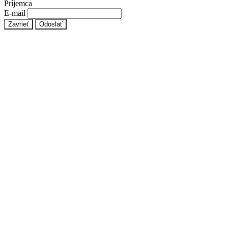
Príjemca
E-mail
Zavrieť
Odoslať