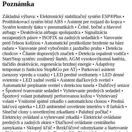
Poznámka
Základná výbava: • Elektronický stabilizačný systém ESP®Plus •
Protiblokovací systém bŕzd ABS • Asistent pre rozjazd do kopca •
Systém kontroly tlaku v pneumatikách • Čelné, bočné a hlavové
airbagy • Deaktivácia airbagu spolujazdca • Signalizácia
nezapnutých pásov • ISOFIX na zadných sedadlách • Varovanie
pred čelnou kolíziou • Automatické protikolízne brzdenie na báze
radaru • Varovanie pred vybočením z jazdného pruhu • Detekcia
chodcov • Čítanie dopravných značiek • Detekcia ospalosti vodiča •
Start/Stop systém: zosilnený štartér, AGM vysokovýkonná batéria,
tlačidlo deaktivácie, regenerácia brzdnej energie • Adaptívny
tempomat (s funkciou Stop&Go pre AT) • Parkovací asistent
(senzory vpredu a vzadu) • LED predné svetlomety • LED denné
svietenie • LED zadné svetlá • Asistent diaľkových svetiel •
Automatické prepínanie svetiel s detekciou tunela • Dažďový senzor
• Športové tvarovanie sedadiel • Vyhrievanie predných sedadiel •
Športový volant potiahnutý perforovanou kožou • Vyhrievaný
volant • Vnútorné spätné zrkadlo s automatickou clonou • Predná
lakťová opierka • LED ambientné osvetlenie interiéru v 8 farbách •
Slnečné clony s osvetlenými zrkadlami • Palubný počítač •
Elektricky ovládané a vyhrievané zrkadlá • Elektrické ovládanie
predných a zadných okien • Diaľkové ovládanie centrálneho
zamykania • Sklopný kľúč • Bezkľúčové odomykanie a štartovanie