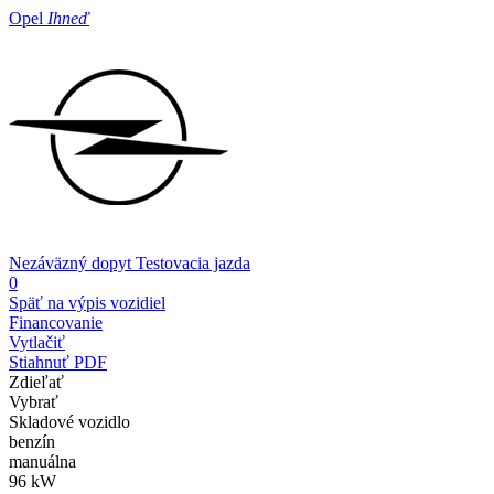
Opel
Ihneď
Nezáväzný dopyt
Testovacia jazda
0
Späť na výpis vozidiel
Financovanie
Vytlačiť
Stiahnuť PDF
Zdieľať
Vybrať
Skladové vozidlo
benzín
manuálna
96 kW