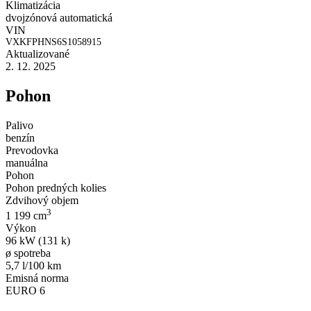
Klimatizácia
dvojzónová automatická
VIN
VXKFPHNS6S1058915
Aktualizované
2. 12. 2025
Pohon
Palivo
benzín
Prevodovka
manuálna
Pohon
Pohon predných kolies
Zdvihový objem
3
1 199 cm
Výkon
96 kW (131 k)
ø spotreba
5,7 l/100 km
Emisná norma
EURO 6