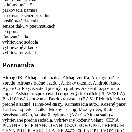
palubný počítač
parkovacia kamera
parkovacie senzory zadné
posilňovač riadenia
senzor tlaku v pneumatikách
tempomat
tónované sklá
vyhrievané sedadlá
vyhrievané zrkadlá
vyhrievaný volant
Poznámka
Airbag 6X, Airbag spolujazdca, Airbag vodiča, Airbagy bočné
vpredu, Airbagy bočné vzadu , Airbagy okenné, Android Auto,
Apple CarPlay, Asistent jazdných pruhov, Asistent rozjazdu do
kopca, Asistent rozpoznávania dopravných značiek (ISLW/ISLA),
Bezkľúčové štartovanie, Brzdový asistent (BAS), Elektrické okná
predné a zadné, Hliníkové disky, Klimatizácia auto., Kožený paket,
Lakťová opierka, Látka, Možný leasing, Možný úver, Rádio,
Servisná knižka, Vonkajší teplomer, (NA01 - Zimná sada) -
vyhrievané predné sedadlá, vyhrievaný kožený volant | CENA
PLATNÁ PRI FINANCOVANÍ CEZ ČSOB OPEL PREMIUM -
CENA PRI PRIAMEJ PLATBE 24790,00 € s DPH | VOZIDLO