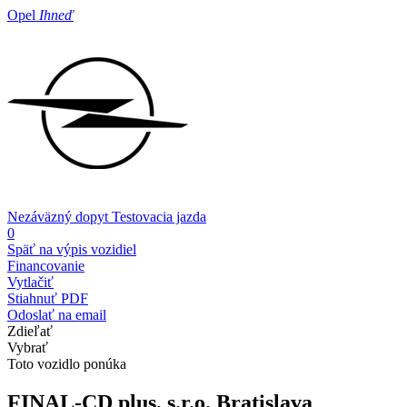
Opel
Ihneď
Nezáväzný dopyt
Testovacia jazda
0
Späť na výpis vozidiel
Financovanie
Vytlačiť
Stiahnuť PDF
Odoslať na email
Zdieľať
Vybrať
Toto vozidlo ponúka
FINAL-CD plus, s.r.o.
Bratislava