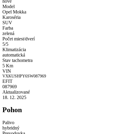
nové
Model
Opel Mokka
Karoséria
SUV
Farba
zelená
Počet miest/dverí
5/5
Klimatizácia
automatická
Stav tachometra
5 Km
VIN
VXKUSHPY6SW087969
EFIT
087969
Aktualizované
18. 12. 2025
Pohon
Palivo
hybridný
Prevodovka