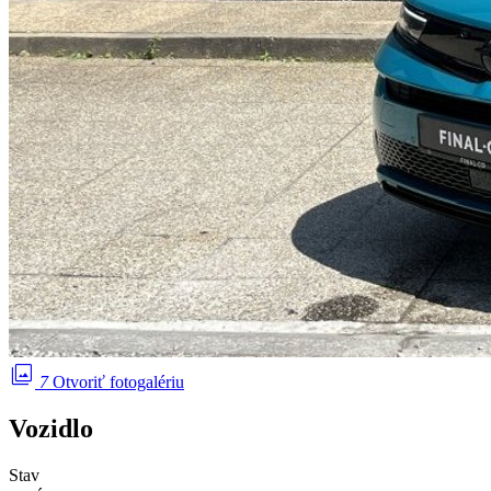
photo_library
7
Otvoriť fotogalériu
Vozidlo
Stav