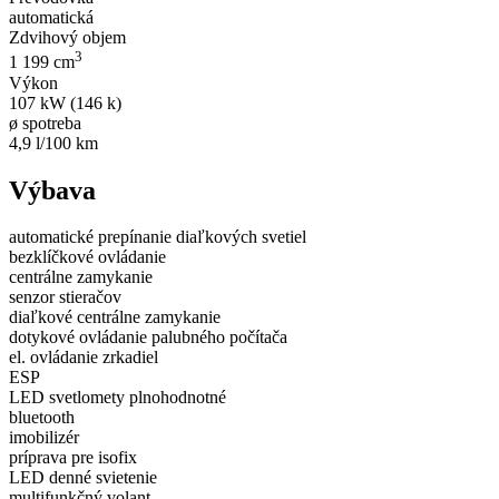
automatická
Zdvihový objem
3
1 199 cm
Výkon
107 kW (146 k)
ø spotreba
4,9 l/100 km
Výbava
automatické prepínanie diaľkových svetiel
bezklíčkové ovládanie
centrálne zamykanie
senzor stieračov
diaľkové centrálne zamykanie
dotykové ovládanie palubného počítača
el. ovládanie zrkadiel
ESP
LED svetlomety plnohodnotné
bluetooth
imobilizér
príprava pre isofix
LED denné svietenie
multifunkčný volant