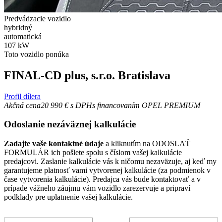
Predvádzacie vozidlo
hybridný
automatická
107 kW
Toto vozidlo ponúka
FINAL-CD plus, s.r.o.
Bratislava
Profil dílera
Akčná cena
20 990 €
s DPH
s financovaním OPEL PREMIUM
Odoslanie
nezáväznej kalkulácie
Zadajte vaše kontaktné údaje
a kliknutím na ODOSLAŤ
FORMULÁR ich pošlete spolu s číslom vašej kalkulácie
predajcovi. Zaslanie kalkulácie vás k ničomu nezaväzuje, aj keď my
garantujeme platnosť vami vytvorenej kalkulácie (za podmienok v
čase vytvorenia kalkulácie). Predajca vás bude kontaktovať a v
prípade vážneho záujmu vám vozidlo zarezervuje a pripraví
podklady pre uplatnenie vašej kalkulácie.