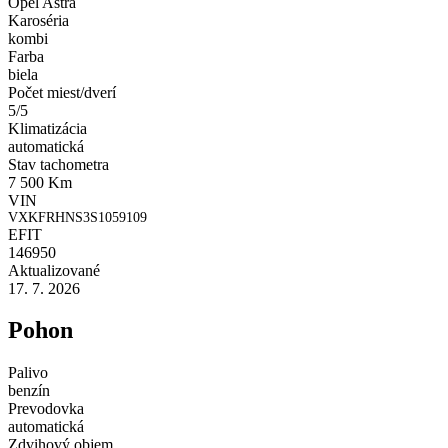
Opel Astra
Karoséria
kombi
Farba
biela
Počet miest/dverí
5/5
Klimatizácia
automatická
Stav tachometra
7 500 Km
VIN
VXKFRHNS3S1059109
EFIT
146950
Aktualizované
17. 7. 2026
Pohon
Palivo
benzín
Prevodovka
automatická
Zdvihový objem