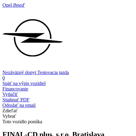
Opel
Ihneď
Nezáväzný dopyt
Testovacia jazda
0
Späť na výpis vozidiel
Financovanie
Vytlačiť
Stiahnuť PDF
Odoslať na email
Zdieľať
Vybrať
Toto vozidlo ponúka
FINAL-CD plus, s.r.o.
Bratislava