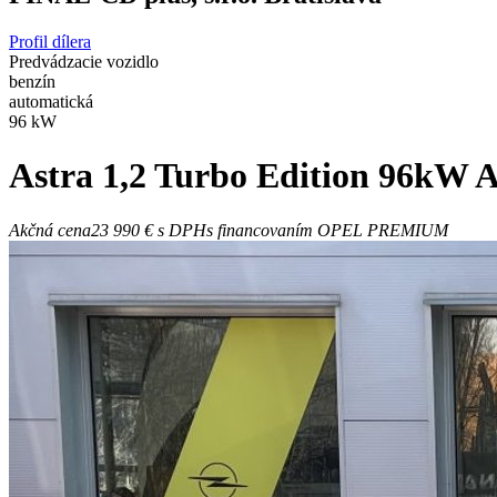
Profil dílera
Predvádzacie vozidlo
benzín
automatická
96 kW
Astra
1,2 Turbo Edition 96kW 
Akčná cena
23 990 €
s DPH
s financovaním OPEL PREMIUM