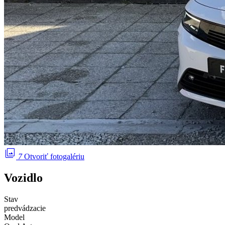
photo_library
7
Otvoriť fotogalériu
Vozidlo
Stav
predvádzacie
Model