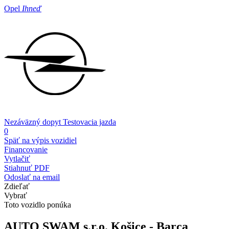
Opel
Ihneď
Nezáväzný dopyt
Testovacia jazda
0
Späť na výpis vozidiel
Financovanie
Vytlačiť
Stiahnuť PDF
Odoslať na email
Zdieľať
Vybrať
Toto vozidlo ponúka
AUTO SWAM s.r.o.
Košice - Barca