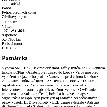
automatická
Pohon
Pohon predných kolies
Zdvihový objem
3
1 199 cm
Výkon
107 kW (146 k)
ø spotreba
5,0 l/100 km
Emisná norma
EURO 6
Poznámka
Výbava SMILE : • Elektronický stabilizačný systém ESP • Kontrola
trakcie TCPlus • Asistent pre rozjazd do kopca • Varovanie pred
vybočením z jazdného pruhu • Varovanie pred čelnou kolíziou •
Automatické núdzové brzdenie • Detekcia chodcov • Detekcia
ospalosti vodiča • Rozpoznávanie dopravných značiek •
Inteligentný tempomat s obmedzovačom rýchlosti • Ovládanie
tempomatu na volante • Čelné, bočné a hlavové airbagy •
Signalizácia nezapnutých predných aj zadných bezpečnostných
pásov • Intelli-LED svetlomety • LED denné svietenie • Asistent
diaľkových svetiel • Zadné parkovacie senzory • Automatická