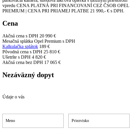
parkovacia kamera, stredová lakťová opierka s úložným priestorom
vpredu CENA PLATNÁ PRI FINANCOVANÍ CEZ ČSOB OPEL
PREMIUM | CENA PRI PRIAMEJ PLATBE 21 990,- € s DPH.
Cena
Akčná cena s DPH
20 990 €
Mesačná splátka Opel Premium s DPH
Kalkulačka splátok
189 €
Pôvodná cena s DPH
25 810 €
Ušetríte s DPH
4 820 €
Akčná cena bez DPH
17 065 €
Nezáväzný dopyt
Údaje o vás