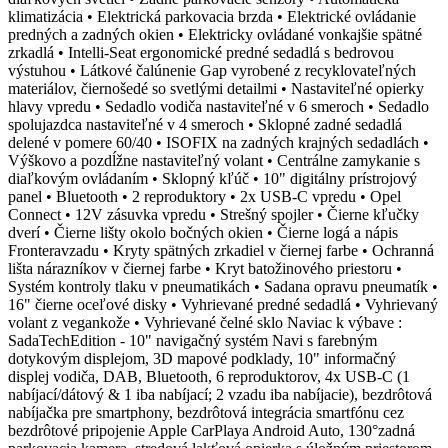
klimatizácia • Elektrická parkovacia brzda • Elektrické ovládanie
predných a zadných okien • Elektricky ovládané vonkajšie spätné
zrkadlá • Intelli-Seat ergonomické predné sedadlá s bedrovou
výstuhou • Látkové čalúnenie Gap vyrobené z recyklovateľných
materiálov, čiernošedé so svetlými detailmi • Nastaviteľné opierky
hlavy vpredu • Sedadlo vodiča nastaviteľné v 6 smeroch • Sedadlo
spolujazdca nastaviteľné v 4 smeroch • Sklopné zadné sedadlá
delené v pomere 60/40 • ISOFIX na zadných krajných sedadlách •
Výškovo a pozdĺžne nastaviteľný volant • Centrálne zamykanie s
diaľkovým ovládaním • Sklopný kľúč • 10" digitálny prístrojový
panel • Bluetooth • 2 reproduktory • 2x USB-C vpredu • Opel
Connect • 12V zásuvka vpredu • Strešný spojler • Čierne kľučky
dverí • Čierne lišty okolo bočných okien • Čierne logá a nápis
Fronteravzadu • Kryty spätných zrkadiel v čiernej farbe • Ochranná
lišta nárazníkov v čiernej farbe • Kryt batožinového priestoru •
Systém kontroly tlaku v pneumatikách • Sadana opravu pneumatík •
16" čierne oceľové disky • Vyhrievané predné sedadlá • Vyhrievaný
volant z vegankože • Vyhrievané čelné sklo Naviac k výbave :
SadaTechEdition - 10" navigačný systém Navi s farebným
dotykovým displejom, 3D mapové podklady, 10" informačný
displej vodiča, DAB, Bluetooth, 6 reproduktorov, 4x USB-C (1
nabíjací/dátový & 1 iba nabíjací; 2 vzadu iba nabíjacie), bezdrôtová
nabíjačka pre smartphony, bezdrôtová integrácia smartfónu cez
bezdrôtové pripojenie Apple CarPlaya Android Auto, 130°zadná