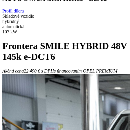
Profil dílera
Skladové vozidlo
hybridný
automatická
107 kW
Frontera
SMILE HYBRID 48V
145k e-DCT6
Akčná cena
22 490 €
s DPH
s financovaním OPEL PREMIUM