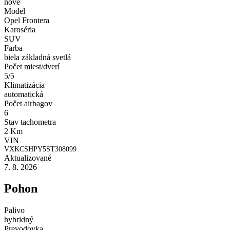
nové
Model
Opel Frontera
Karoséria
SUV
Farba
biela základná svetlá
Počet miest/dverí
5/5
Klimatizácia
automatická
Počet airbagov
6
Stav tachometra
2 Km
VIN
VXKCSHPY5ST308099
Aktualizované
7. 8. 2026
Pohon
Palivo
hybridný
Prevodovka