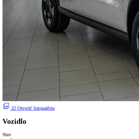
photo_library
32
Otvoriť fotogalériu
Vozidlo
Stav