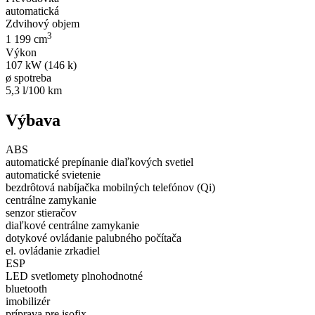
automatická
Zdvihový objem
3
1 199 cm
Výkon
107 kW (146 k)
ø spotreba
5,3 l/100 km
Výbava
ABS
automatické prepínanie diaľkových svetiel
automatické svietenie
bezdrôtová nabíjačka mobilných telefónov (Qi)
centrálne zamykanie
senzor stieračov
diaľkové centrálne zamykanie
dotykové ovládanie palubného počítača
el. ovládanie zrkadiel
ESP
LED svetlomety plnohodnotné
bluetooth
imobilizér
príprava pre isofix