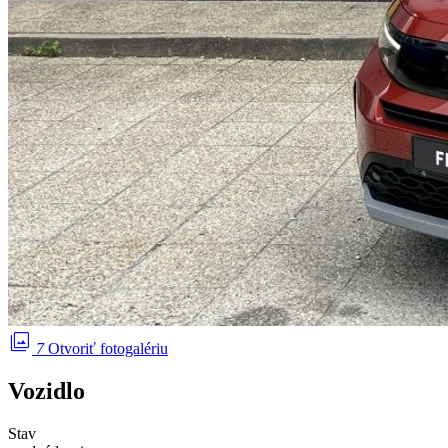
photo_library
7
Otvoriť fotogalériu
Vozidlo
Stav