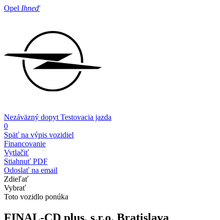
Opel
Ihneď
Nezáväzný dopyt
Testovacia jazda
0
Späť na výpis vozidiel
Financovanie
Vytlačiť
Stiahnuť PDF
Odoslať na email
Zdieľať
Vybrať
Toto vozidlo ponúka
FINAL-CD plus, s.r.o.
Bratislava