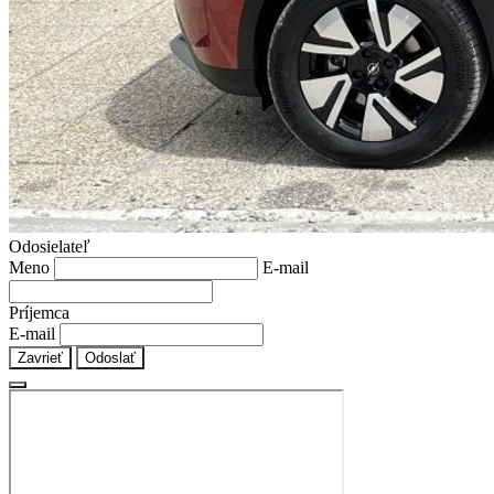
Odosielateľ
Meno
E-mail
Príjemca
E-mail
Zavrieť
Odoslať