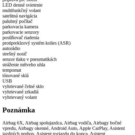
LED denné svietenie
multifunkčný volant
satelitná navigácia
palubný počítač
parkovacia kamera
parkovacie senzory
posilňovač riadenia
protipreklzový systém kolies (ASR)
autorádio
strešný nosič
senzor tlaku v pneumatikách
stráženie mŕtveho uhla
tempomat
tónované sklá
USB
vyhrievané čelné sklo
vyhrievané zrkadlá
vyhrievaný volant
Poznámka
Airbag 6X, Airbag spolujazdca, Airbag vodiča, Airbagy bočné
vpredu, Airbagy okenné, Android Auto, Apple CarPlay, Asistent
jazdných pruhov, Asistent rozjazdu do kopca, Asistent