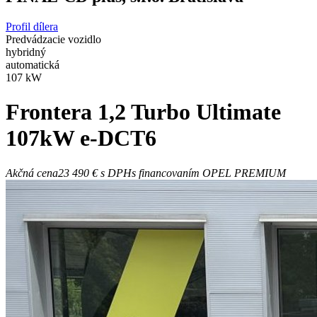
Profil dílera
Predvádzacie vozidlo
hybridný
automatická
107 kW
Frontera
1,2 Turbo Ultimate
107kW e-DCT6
Akčná cena
23 490 €
s DPH
s financovaním OPEL PREMIUM