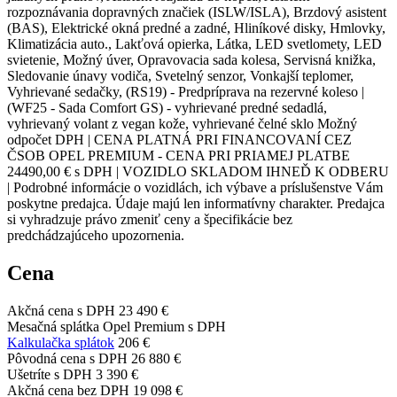
rozpoznávania dopravných značiek (ISLW/ISLA), Brzdový asistent
(BAS), Elektrické okná predné a zadné, Hliníkové disky, Hmlovky,
Klimatizácia auto., Lakťová opierka, Látka, LED svetlomety, LED
svietenie, Možný úver, Opravovacia sada kolesa, Servisná knižka,
Sledovanie únavy vodiča, Svetelný senzor, Vonkajší teplomer,
Vyhrievané sedačky, (RS19) - Predpríprava na rezervné koleso |
(WF25 - Sada Comfort GS) - vyhrievané predné sedadlá,
vyhrievaný volant z vegan kože, vyhrievané čelné sklo Možný
odpočet DPH | CENA PLATNÁ PRI FINANCOVANÍ CEZ
ČSOB OPEL PREMIUM - CENA PRI PRIAMEJ PLATBE
24490,00 € s DPH | VOZIDLO SKLADOM IHNEĎ K ODBERU
| Podrobné informácie o vozidlách, ich výbave a príslušenstve Vám
poskytne predajca. Údaje majú len informatívny charakter. Predajca
si vyhradzuje právo zmeniť ceny a špecifikácie bez
predchádzajúceho upozornenia.
Cena
Akčná cena s DPH
23 490 €
Mesačná splátka Opel Premium s DPH
Kalkulačka splátok
206 €
Pôvodná cena s DPH
26 880 €
Ušetríte s DPH
3 390 €
Akčná cena bez DPH
19 098 €