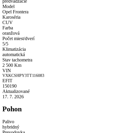
predvádzacie
Model
Opel Frontera
Karoséria
CUV
Farba
oranžová
Počet miest/dverí
5/5
Klimatizácia
automatická
Stav tachometra
2 500 Km
VIN
VXKCSHPY3TT116083
EFIT
150190
Aktualizované
17. 7. 2026
Pohon
Palivo
hybridný
Prevodovka