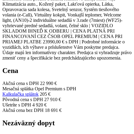
Klimatizácia auto., Kožený paket, Lakťová opierka, Látka,
Opravovacia sada kolesa, Svetelný senzor, Systém tiesňového
volania (e-Call), Virtuálny kokpit, Vonkajší teplomer, Welcome
light, (AN10)-2 individuálne sedadlá v 3.rade (7miest) (WF25)-
vyhrievané predné sedadlá, volant, čelné sklo | VOZIDLO
SKLADOM IHNEĎ K ODBERU | CENA PLATNÁ PRI
FINANCOVANÍ CEZ ČSOB OPEL PREMIUM | CENA PRI
PRIAMEJ PLATBE 23990,00 € s DPH | Podrobné informácie o
vozidlách, ich výbave a príslušenstve Vám poskytne predajca.
Údaje majú len informatívny charakter. Predajca si vyhradzuje právo
zmeniť ceny a špecifikácie bez predchádzajúceho upozornenia.
Cena
Akčná cena s DPH
22 990 €
Mesačná splátka Opel Premium s DPH
Kalkulačka splátok
205 €
Pôvodná cena s DPH
27 910 €
Ušetríte s DPH
4 920 €
Akčná cena bez DPH
18 691 €
Nezáväzný dopyt