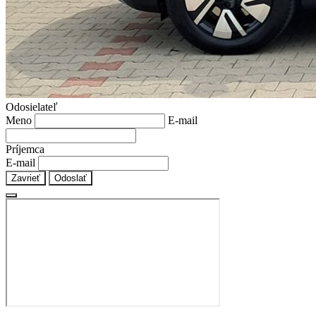
Odosielateľ
Meno
E-mail
Príjemca
E-mail
Zavrieť
Odoslať