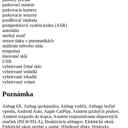
parkovací asistent
parkovacia kamera
parkovacie senzory
posilňovač riadenia
protipreklzový systém kolies (ASR)
autorádio
strešný nosič
senzor tlaku v pneumatikách
stráženie mŕtveho uhla
tempomat
tónované sklá
USB
vyhrievané čelné sklo
vyhrievané sedadlá
vyhrievané zrkadlá
vyhrievaný volant
Poznámka
Airbag 6X, Airbag spolujazdca, Airbag vodiča, Airbagy bočné
vpredu, Android Auto, Apple CarPlay, Asistent jazdných pruhov,
Asistent rozjazdu do kopca, Asistent rozpoznávania dopravných
značiek (ISLW/ISLA), Deaktivácia airbagov, Elektrické okná,
Elektrické okná predné a zadné, Hliníkové disky, Hmlovky,