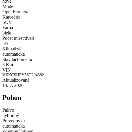
nové
Model
Opel Frontera
Karoséria
SUV
Farba
biela
Počet miest/dverí
5/5
Klimatizácia
automatická
Stav tachometra
5 Km
VIN
VXKCSHPY5ST294382
Aktualizované
14. 7. 2026
Pohon
Palivo
hybridný
Prevodovka
automatická
Zdvihový objem