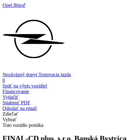
Opel
Ihneď
Nezáväzný dopyt
Testovacia jazda
0
Späť na výpis vozidiel
Financovanie
Vytlačiť
Stiahnuť PDF
Odoslať na email
Zdieľať
Vybrať
Toto vozidlo ponúka
FINAL-CD plus, s.r.o.
Banská Bystrica