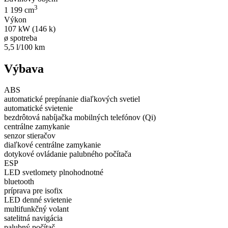
3
1 199 cm
Výkon
107 kW (146 k)
ø spotreba
5,5 l/100 km
Výbava
ABS
automatické prepínanie diaľkových svetiel
automatické svietenie
bezdrôtová nabíjačka mobilných telefónov (Qi)
centrálne zamykanie
senzor stieračov
diaľkové centrálne zamykanie
dotykové ovládanie palubného počítača
ESP
LED svetlomety plnohodnotné
bluetooth
príprava pre isofix
LED denné svietenie
multifunkčný volant
satelitná navigácia
palubný počítač