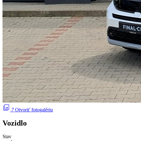
photo_library
7
Otvoriť fotogalériu
Vozidlo
Stav