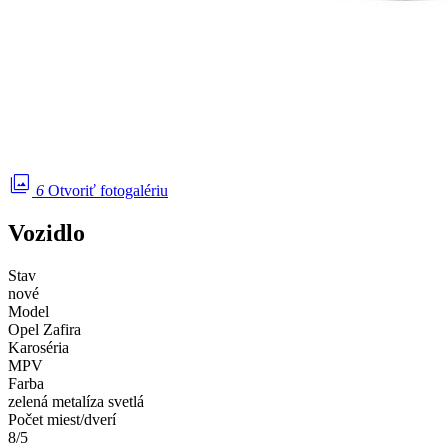
photo_library
6
Otvoriť fotogalériu
Vozidlo
Stav
nové
Model
Opel Zafira
Karoséria
MPV
Farba
zelená metalíza svetlá
Počet miest/dverí
8/5