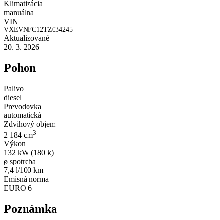
Klimatizácia
manuálna
VIN
VXEVNFC12TZ034245
Aktualizované
20. 3. 2026
Pohon
Palivo
diesel
Prevodovka
automatická
Zdvihový objem
3
2 184 cm
Výkon
132 kW (180 k)
ø spotreba
7,4 l/100 km
Emisná norma
EURO 6
Poznámka