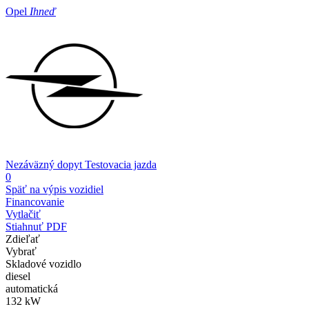
Opel
Ihneď
Nezáväzný dopyt
Testovacia jazda
0
Späť na výpis vozidiel
Financovanie
Vytlačiť
Stiahnuť PDF
Zdieľať
Vybrať
Skladové vozidlo
diesel
automatická
132 kW