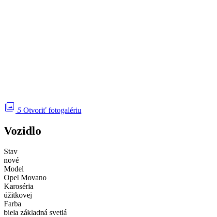
photo_library
5
Otvoriť fotogalériu
Vozidlo
Stav
nové
Model
Opel Movano
Karoséria
úžitkovej
Farba
biela základná svetlá