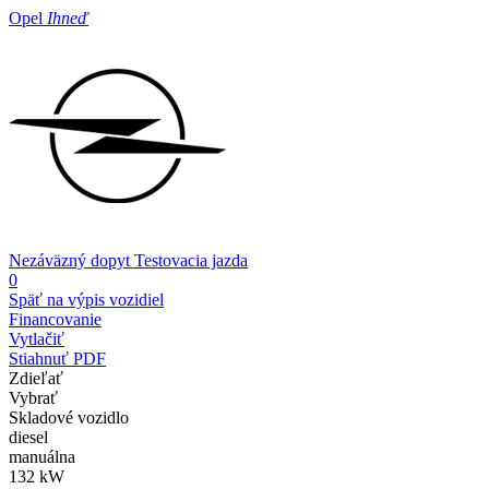
Opel
Ihneď
Nezáväzný dopyt
Testovacia jazda
0
Späť na výpis vozidiel
Financovanie
Vytlačiť
Stiahnuť PDF
Zdieľať
Vybrať
Skladové vozidlo
diesel
manuálna
132 kW