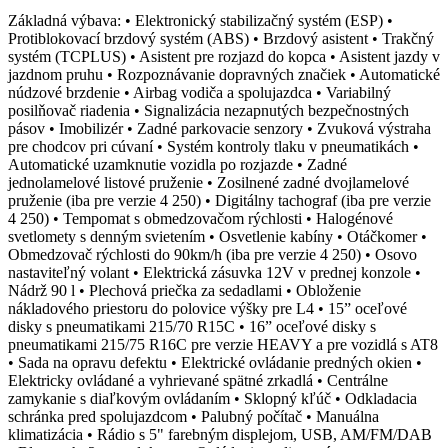
Základná výbava: • Elektronický stabilizačný systém (ESP) •
Protiblokovací brzdový systém (ABS) • Brzdový asistent • Trakčný
systém (TCPLUS) • Asistent pre rozjazd do kopca • Asistent jazdy v
jazdnom pruhu • Rozpoznávanie dopravných značiek • Automatické
núdzové brzdenie • Airbag vodiča a spolujazdca • Variabilný
posilňovač riadenia • Signalizácia nezapnutých bezpečnostných
pásov • Imobilizér • Zadné parkovacie senzory • Zvuková výstraha
pre chodcov pri cúvaní • Systém kontroly tlaku v pneumatikách •
Automatické uzamknutie vozidla po rozjazde • Zadné
jednolamelové listové pruženie • Zosilnené zadné dvojlamelové
pruženie (iba pre verzie 4 250) • Digitálny tachograf (iba pre verzie
4 250) • Tempomat s obmedzovačom rýchlosti • Halogénové
svetlomety s denným svietením • Osvetlenie kabíny • Otáčkomer •
Obmedzovač rýchlosti do 90km/h (iba pre verzie 4 250) • Osovo
nastaviteľný volant • Elektrická zásuvka 12V v prednej konzole •
Nádrž 90 l • Plechová priečka za sedadlami • Obloženie
nákladového priestoru do polovice výšky pre L4 • 15” oceľové
disky s pneumatikami 215/70 R15C • 16” oceľové disky s
pneumatikami 215/75 R16C pre verzie HEAVY a pre vozidlá s AT8
• Sada na opravu defektu • Elektrické ovládanie predných okien •
Elektricky ovládané a vyhrievané spätné zrkadlá • Centrálne
zamykanie s diaľkovým ovládaním • Sklopný kľúč • Odkladacia
schránka pred spolujazdcom • Palubný počítač • Manuálna
klimatizácia • Rádio s 5" farebným displejom, USB, AM/FM/DAB