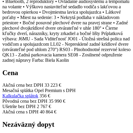
• Bluetooth, 2 reproduktory • Ovládanie audiosystému a tempomatu
na volante • Výškovo nastaviteľné sedadlo vodiča s lakťovou a
bedrovou opierkou • Dvojmiestna lavica spolujazdca • Látkové
poťahy • Miest na sedenie: 3 • Nekrytá podlaha v nákladovom
priestore • Bočné posuvné plechové dvere na pravej strane • Zadné
plechové dvojkrídlové dvere otvárateľné v uhle 180° • Čierne
kľučky dverí, nárazníky, kryty zrkadiel a bočné lišty Príplatková
výbava: J6MU - Sada Viditeľnosť JO01 - Úložná strešná polica nad
vodičom a spolujazdcom LL02 - Nepresklené zadné krídlové dvere
(otvárateľné pod uhlom 270°) RS03 - Plnohodnotné rezervné koleso
QK13 - Zadná parkovacia kamera SE08 - Zosilnené odpruženie
zadnej nápravy Farba: Biela Kaolin
Cena
Akčná cena bez DPH
33 223 €
Mesačná splátka Opel Premium s DPH
Kalkulačka splátok
356 €
Pôvodná cena bez DPH
35 990 €
Ušetríte bez DPH
2 767 €
Akčná cena s DPH
40 864 €
Nezáväzný dopyt