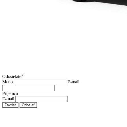
Odosielateľ
Meno
E-mail
Príjemca
E-mail
Zavrieť
Odoslať