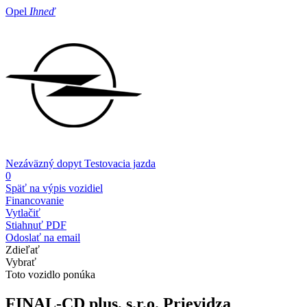
Opel
Ihneď
Nezáväzný dopyt
Testovacia jazda
0
Späť na výpis vozidiel
Financovanie
Vytlačiť
Stiahnuť PDF
Odoslať na email
Zdieľať
Vybrať
Toto vozidlo ponúka
FINAL-CD plus, s.r.o.
Prievidza