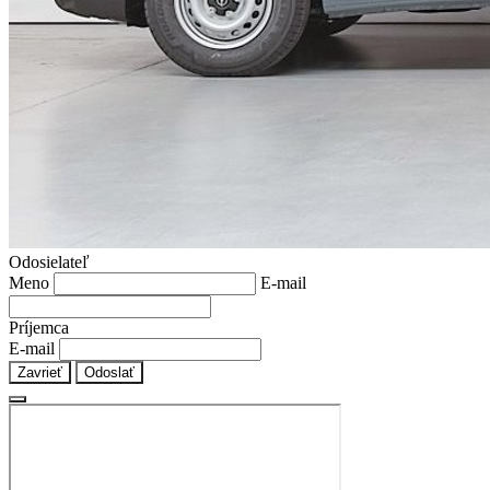
Odosielateľ
Meno
E-mail
Príjemca
E-mail
Zavrieť
Odoslať