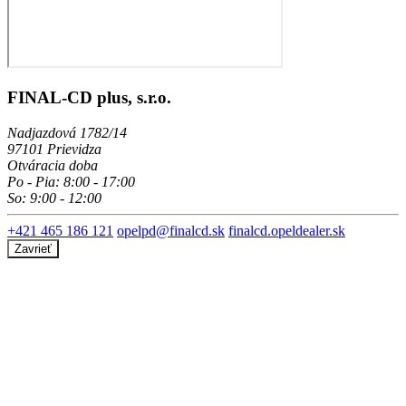
FINAL-CD plus, s.r.o.
Nadjazdová 1782/14
97101 Prievidza
Otváracia doba
Po - Pia: 8:00 - 17:00
So: 9:00 - 12:00
+421 465 186 121
opelpd@finalcd.sk
finalcd.opeldealer.sk
Zavrieť