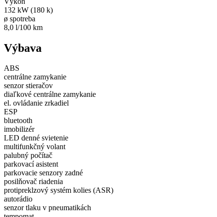
Výkon
132 kW (180 k)
ø spotreba
8,0 l/100 km
Výbava
ABS
centrálne zamykanie
senzor stieračov
diaľkové centrálne zamykanie
el. ovládanie zrkadiel
ESP
bluetooth
imobilizér
LED denné svietenie
multifunkčný volant
palubný počítač
parkovací asistent
parkovacie senzory zadné
posilňovač riadenia
protipreklzový systém kolies (ASR)
autorádio
senzor tlaku v pneumatikách
tempomat