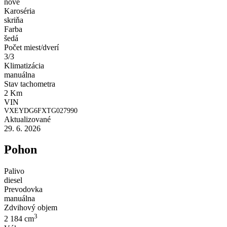
nové
Karoséria
skriňa
Farba
šedá
Počet miest/dverí
3/3
Klimatizácia
manuálna
Stav tachometra
2 Km
VIN
VXEYDG6FXTG027990
Aktualizované
29. 6. 2026
Pohon
Palivo
diesel
Prevodovka
manuálna
Zdvihový objem
3
2 184 cm