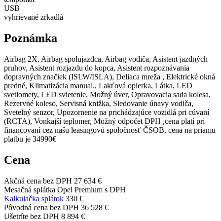
USB
vyhrievané zrkadlá
Poznámka
Airbag 2X, Airbag spolujazdca, Airbag vodiča, Asistent jazdných
pruhov, Asistent rozjazdu do kopca, Asistent rozpoznávania
dopravných značiek (ISLW/ISLA), Deliaca mreža , Elektrické okná
predné, Klimatizácia manual., Lakťová opierka, Látka, LED
svetlomety, LED svietenie, Možný úver, Opravovacia sada kolesa,
Rezervné koleso, Servisná knižka, Sledovanie únavy vodiča,
Svetelný senzor, Upozornenie na prichádzajúce vozidlá pri cúvaní
(RCTA), Vonkajší teplomer, Možný odpočet DPH ,cena platí pri
financovaní cez našu leasingovú spoločnosť ČSOB, cena na priamu
platbu je 34990€
Cena
Akčná cena bez DPH
27 634 €
Mesačná splátka Opel Premium s DPH
Kalkulačka splátok
330 €
Pôvodná cena bez DPH
36 528 €
Ušetríte bez DPH
8 894 €