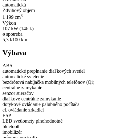
automatická
Zdvihový objem
3
1 199 cm
Výkon
107 kW (146 k)
ø spotreba
5,3 l/100 km
Výbava
ABS
automatické prepínanie diaľkových svetiel
automatické svietenie
bezdrôtová nabíjačka mobilných telefónov (Qi)
centrálne zamykanie
senzor stieračov
diaľkové centrálne zamykanie
dotykové ovládanie palubného počítača
el. ovládanie zrkadiel
ESP
LED svetlomety plnohodnotné
bluetooth
imobilizér
príprava pre isofix