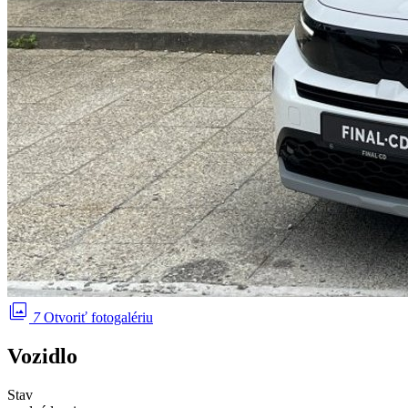
photo_library
7
Otvoriť fotogalériu
Vozidlo
Stav