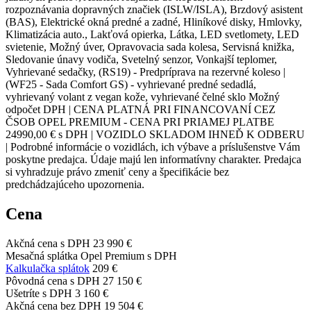
rozpoznávania dopravných značiek (ISLW/ISLA), Brzdový asistent
(BAS), Elektrické okná predné a zadné, Hliníkové disky, Hmlovky,
Klimatizácia auto., Lakťová opierka, Látka, LED svetlomety, LED
svietenie, Možný úver, Opravovacia sada kolesa, Servisná knižka,
Sledovanie únavy vodiča, Svetelný senzor, Vonkajší teplomer,
Vyhrievané sedačky, (RS19) - Predpríprava na rezervné koleso |
(WF25 - Sada Comfort GS) - vyhrievané predné sedadlá,
vyhrievaný volant z vegan kože, vyhrievané čelné sklo Možný
odpočet DPH | CENA PLATNÁ PRI FINANCOVANÍ CEZ
ČSOB OPEL PREMIUM - CENA PRI PRIAMEJ PLATBE
24990,00 € s DPH | VOZIDLO SKLADOM IHNEĎ K ODBERU
| Podrobné informácie o vozidlách, ich výbave a príslušenstve Vám
poskytne predajca. Údaje majú len informatívny charakter. Predajca
si vyhradzuje právo zmeniť ceny a špecifikácie bez
predchádzajúceho upozornenia.
Cena
Akčná cena s DPH
23 990 €
Mesačná splátka Opel Premium s DPH
Kalkulačka splátok
209 €
Pôvodná cena s DPH
27 150 €
Ušetríte s DPH
3 160 €
Akčná cena bez DPH
19 504 €