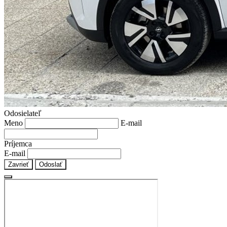
Odosielateľ
Meno
E-mail
Príjemca
E-mail
Zavrieť
Odoslať