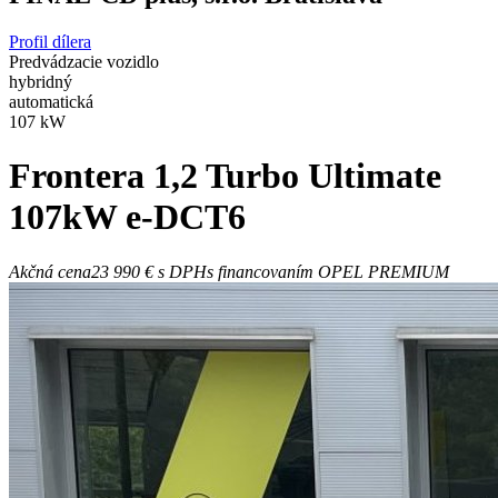
Profil dílera
Predvádzacie vozidlo
hybridný
automatická
107 kW
Frontera
1,2 Turbo Ultimate
107kW e-DCT6
Akčná cena
23 990 €
s DPH
s financovaním OPEL PREMIUM