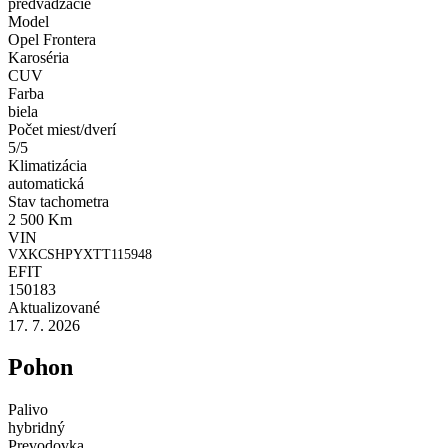
predvádzacie
Model
Opel Frontera
Karoséria
CUV
Farba
biela
Počet miest/dverí
5/5
Klimatizácia
automatická
Stav tachometra
2 500 Km
VIN
VXKCSHPYXTT115948
EFIT
150183
Aktualizované
17. 7. 2026
Pohon
Palivo
hybridný
Prevodovka