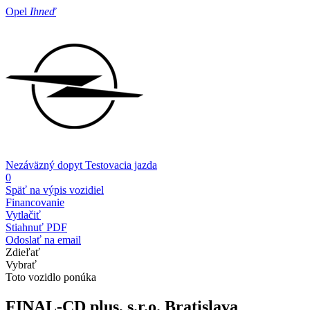
Opel
Ihneď
Nezáväzný dopyt
Testovacia jazda
0
Späť na výpis vozidiel
Financovanie
Vytlačiť
Stiahnuť PDF
Odoslať na email
Zdieľať
Vybrať
Toto vozidlo ponúka
FINAL-CD plus, s.r.o.
Bratislava