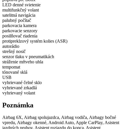
LED denné svietenie
multifunkčný volant
satelitná navigácia
palubný počítač
parkovacia kamera
parkovacie senzory
posilňovač riadenia
protipreklzový systém kolies (ASR)
autorádio
strešný nosič
senzor tlaku v pneumatikách
stráženie mŕtveho uhla
tempomat
tónované sklá
USB
vyhrievané čelné sklo
vyhrievané zrkadlá
vyhrievaný volant
Poznámka
Airbag 6X, Airbag spolujazdca, Airbag vodiča, Airbagy bočné
vpredu, Airbagy okenné, Android Auto, Apple CarPlay, Asistent
jazdných pruhov, Asistent rozjazdu do kopca, Asistent