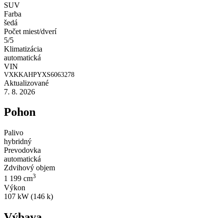
SUV
Farba
šedá
Počet miest/dverí
5/5
Klimatizácia
automatická
VIN
VXKKAHPYXS6063278
Aktualizované
7. 8. 2026
Pohon
Palivo
hybridný
Prevodovka
automatická
Zdvihový objem
3
1 199 cm
Výkon
107 kW (146 k)
Výbava