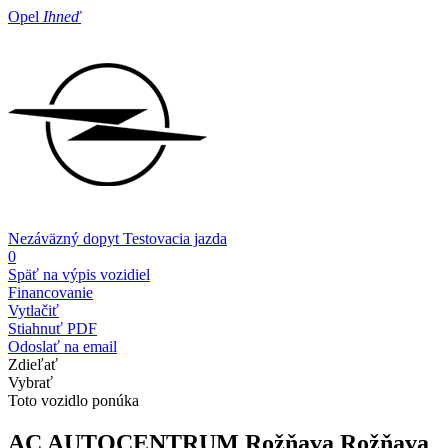
Opel
Ihneď
Nezáväzný dopyt
Testovacia jazda
0
Späť na výpis vozidiel
Financovanie
Vytlačiť
Stiahnuť PDF
Odoslať na email
Zdieľať
Vybrať
Toto vozidlo ponúka
AC AUTOCENTRUM Rožňava
Rožňava