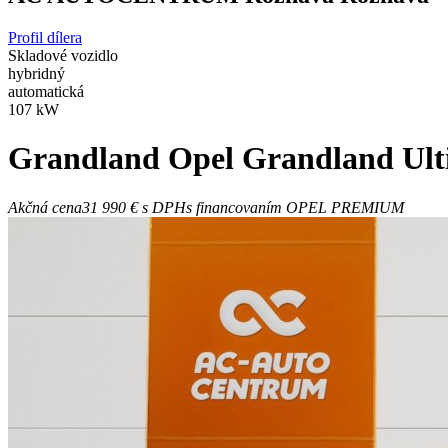
Profil dílera
Skladové vozidlo
hybridný
automatická
107 kW
Grandland
Opel Grandland Ul
Akčná cena
31 990 €
s DPH
s financovaním OPEL PREMIUM