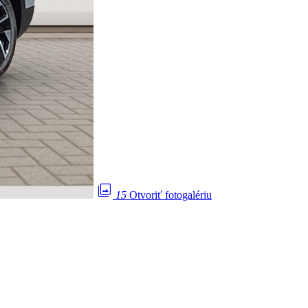
photo_library
15
Otvoriť fotogalériu