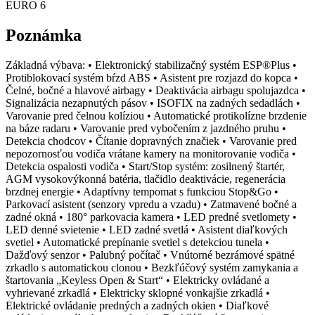
EURO 6
Poznámka
Základná výbava: • Elektronický stabilizačný systém ESP®Plus •
Protiblokovací systém bŕzd ABS • Asistent pre rozjazd do kopca •
Čelné, bočné a hlavové airbagy • Deaktivácia airbagu spolujazdca •
Signalizácia nezapnutých pásov • ISOFIX na zadných sedadlách •
Varovanie pred čelnou kolíziou • Automatické protikolízne brzdenie
na báze radaru • Varovanie pred vybočením z jazdného pruhu •
Detekcia chodcov • Čítanie dopravných značiek • Varovanie pred
nepozornosťou vodiča vrátane kamery na monitorovanie vodiča •
Detekcia ospalosti vodiča • Start/Stop systém: zosilnený štartér,
AGM vysokovýkonná batéria, tlačidlo deaktivácie, regenerácia
brzdnej energie • Adaptívny tempomat s funkciou Stop&Go •
Parkovací asistent (senzory vpredu a vzadu) • Zatmavené bočné a
zadné okná • 180° parkovacia kamera • LED predné svetlomety •
LED denné svietenie • LED zadné svetlá • Asistent diaľkových
svetiel • Automatické prepínanie svetiel s detekciou tunela •
Dažďový senzor • Palubný počítač • Vnútorné bezrámové spätné
zrkadlo s automatickou clonou • Bezkľúčový systém zamykania a
štartovania „Keyless Open & Start“ • Elektricky ovládané a
vyhrievané zrkadlá • Elektricky sklopné vonkajšie zrkadlá •
Elektrické ovládanie predných a zadných okien • Diaľkové