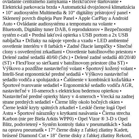
ovládanie centrálneho zamykania • Bezkľúčové štartovanie •
Elektrická parkovacia brzda • Automatická dvojzónová klimatizácia
• 10“ audiosystém Multimedia & 10“ digitálny prístrojový panel •
Sklenený povrch displeja Pure Panel • Apple CarPlay a Android
Auto • Ovládanie audiosystému a tempomatu na volante •
Bluetooth, Digitálny tuner DAB, 6 reproduktorov • Bezpečnostný
systém e-call • Predná lakťová opierka s USB portom a 2x USB
nabíjačka • Držiaky na nápoje vpredu a vzadu • LED ambientné
osvetlenie interiéru v 8 farbách • Zadné čítacie lampičky • Slnečné
clony s osvetlenými zrkadlami • Osvetlenie batožinového priestoru •
Delené zadné sedadlá 40/60 (5dv.) • Delené zadné sedadlá 40/20/40
(ST) • FlexFloor so sieťkami v batožinovom priestore (iba ST) •
Výškovo a pozdĺžne nastaviteľný volant • Športový kožený volant •
Intelli-Seat ergonomické predné sedadlá • Výškovo nastaviteľné
sedadlo vodiča a spolujazdca • Čalúnenie v kombinácii koža/látka •
Športové tvarovanie sedadiel • Ergonomické sedadlo vodiča AGR,
nastaviteľné v 10-smeroch s elektrickou bedernou opierkou •
Nastaviteľné predné opierky hlavy v 4-smeroch • Vrecká na zadnej
strane predných sedadiel • Čierne lišty okolo bočných okien •
Čierne lesklé kryty spätných zrkadiel • Lesklé čierne logá Opel
Astra • Športové nárazníky s krytkami nasávania • Čierna strecha
Karbon (nie pre Biela Arktis WPP0) • Opel Vizor ® 3-D s Opel
Blitz, podsvietený • Systém kontroly tlaku v pneumatikách • Sada
na opravu pneumatík • 17“ čierne disky z ľahkej zliatiny Kadett,
brúsené Diamond Cut • 18" čierne disky z ľahkej zliatiny Rekord,