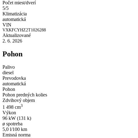
Počet miest/dverí
5/5
Klimatizácia
automatická
VIN
VXKFCYHZ2T1026288
Aktualizované
2. 6. 2026
Pohon
Palivo
diesel
Prevodovka
automatická
Pohon
Pohon predných kolies
Zdvihový objem
3
1 498 cm
Výkon
96 kW (131 k)
ø spotreba
5,0 l/100 km
Emisná norma