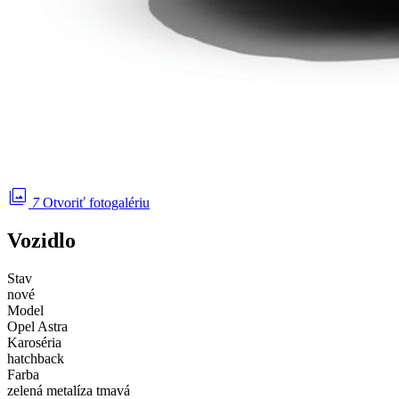
photo_library
7
Otvoriť fotogalériu
Vozidlo
Stav
nové
Model
Opel Astra
Karoséria
hatchback
Farba
zelená metalíza tmavá