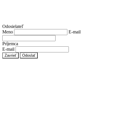
Odosielateľ
Meno
E-mail
Príjemca
E-mail
Zavrieť
Odoslať