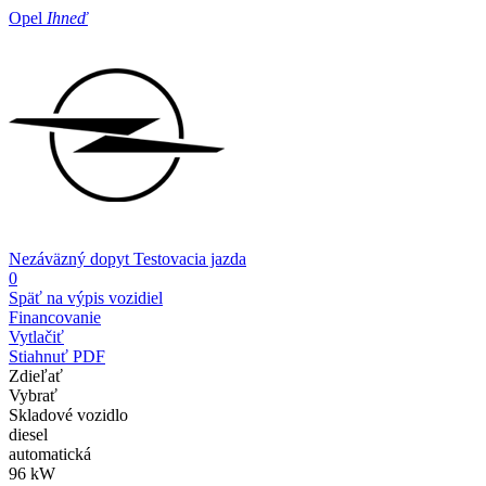
Opel
Ihneď
Nezáväzný dopyt
Testovacia jazda
0
Späť na výpis vozidiel
Financovanie
Vytlačiť
Stiahnuť PDF
Zdieľať
Vybrať
Skladové vozidlo
diesel
automatická
96 kW