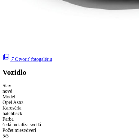
photo_library
7
Otvoriť fotogalériu
Vozidlo
Stav
nové
Model
Opel Astra
Karoséria
hatchback
Farba
šedá metalíza svetlá
Počet miest/dverí
5/5