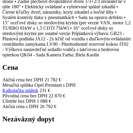
strane • Zadné plechové dvojkrídlové dvere 1/3+2/3 otvárateľné v
uhle 180° • Elektricky ovládané a vyhrievané spätné zrkadlá •
Čierne kľučky dverí, nárazníky, kryty zrkadiel a bočné lišty •
Systém kontroly tlaku v pneumatikách • Sada na opravu defektu •
15" oceľové disky so stredovými krytmi (pre verzie VAN, motor 1,2
TURBO 81kW a 1,5 CDTI 75kW) • 16" oceľové disky so
stredovými krytmi pre ostatné verzie Príplatková výbava: GB23 -
Plastová podlaha JA12 - 2x kľúč od vozidla s diaľkovým ovládaním
centrálneho zamykania LV00 - Plnohodnotné rezervné koleso IT02
- Výškovo nastaviteľné sedadlo vodiča s lakťovou a bedrovou
opierkou QK04 - Sada Kamera Farba: Biela Kaolin
Cena
Akčná cena bez DPH
21 782 €
Mesačná splátka Opel Premium s DPH
Kalkulačka splátok
231 €
Pôvodná cena bez DPH
22 870 €
Ušetríte bez DPH
1 088 €
Akčná cena s DPH
26 792 €
Nezáväzný dopyt