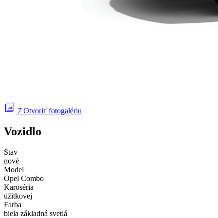
photo_library
7
Otvoriť fotogalériu
Vozidlo
Stav
nové
Model
Opel Combo
Karoséria
úžitkovej
Farba
biela základná svetlá