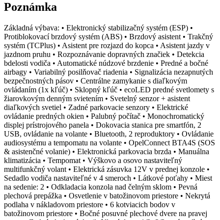
Poznámka
Základná výbava: • Elektronický stabilizačný systém (ESP) •
Protiblokovací brzdový systém (ABS) • Brzdový asistent • Trakčný
systém (TCPlus) • Asistent pre rozjazd do kopca • Asistent jazdy v
jazdnom pruhu • Rozpoznávanie dopravných značiek • Detekcia
bdelosti vodiča • Automatické núdzové brzdenie • Predné a bočné
airbagy • Variabilný posilňovač riadenia • Signalizácia nezapnutých
bezpečnostných pásov • Centrálne zamykanie s diaľkovým
ovládaním (1x kľúč) • Sklopný kľúč • ecoLED predné svetlomety s
žiarovkovým denným svietením • Svetelný senzor + asistent
diaľkových svetiel • Zadné parkovacie senzory • Elektrické
ovládanie predných okien • Palubný počítač • Monochromatický
displej prístrojového panela • Dokovacia stanica pre smartfón, 2
USB, ovládanie na volante • Bluetooth, 2 reproduktory • Ovládanie
audiosystému a tempomatu na volante • OpelConnect BTA4S (SOS
& asistenčné volanie) • Elektronická parkovacia brzda • Manuálna
klimatizácia • Tempomat • Výškovo a osovo nastaviteľný
multifunkčný volant • Elektrická zásuvka 12V v prednej konzole •
Sedadlo vodiča nastaviteľné v 4 smeroch • Látkové poťahy • Miest
na sedenie: 2 • Odkladacia konzola nad čelným sklom • Pevná
plechová prepážka • Osvetlenie v batožinovom priestore • Nekrytá
podlaha v nákladovom priestore • 6 kotviacich bodov v
batožinovom priestore • Bočné posuvné plechové dvere na pravej