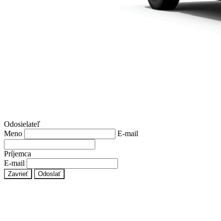
Odosielateľ
Meno
E-mail
Príjemca
E-mail
Zavrieť
Odoslať