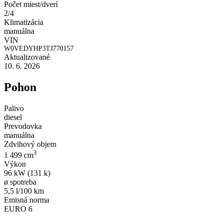
Počet miest/dverí
2/4
Klimatizácia
manuálna
VIN
W0VEDYHP3TJ770157
Aktualizované
10. 6. 2026
Pohon
Palivo
diesel
Prevodovka
manuálna
Zdvihový objem
3
1 499 cm
Výkon
96 kW (131 k)
ø spotreba
5,5 l/100 km
Emisná norma
EURO 6