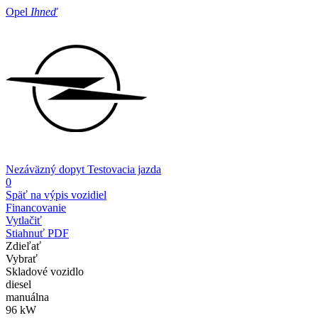
Opel
Ihneď
Nezáväzný dopyt
Testovacia jazda
0
Späť na výpis vozidiel
Financovanie
Vytlačiť
Stiahnuť PDF
Zdieľať
Vybrať
Skladové vozidlo
diesel
manuálna
96 kW