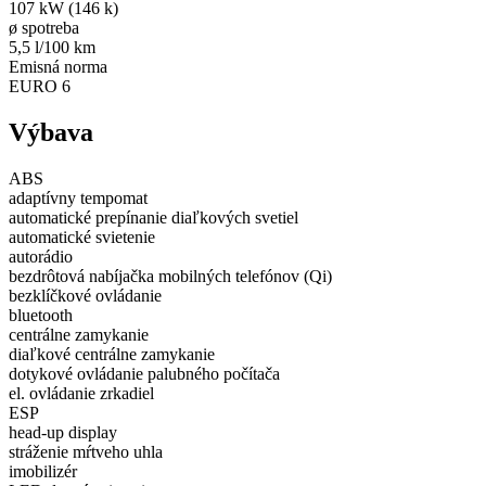
107 kW (146 k)
ø spotreba
5,5 l/100 km
Emisná norma
EURO 6
Výbava
ABS
adaptívny tempomat
automatické prepínanie diaľkových svetiel
automatické svietenie
autorádio
bezdrôtová nabíjačka mobilných telefónov (Qi)
bezklíčkové ovládanie
bluetooth
centrálne zamykanie
diaľkové centrálne zamykanie
dotykové ovládanie palubného počítača
el. ovládanie zrkadiel
ESP
head-up display
stráženie mŕtveho uhla
imobilizér