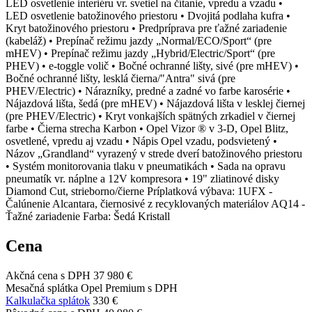
LED osvetlenie interiéru vr. svetiel na čítanie, vpredu a vzadu •
LED osvetlenie batožinového priestoru • Dvojitá podlaha kufra •
Kryt batožinového priestoru • Predpríprava pre ťažné zariadenie
(kabeláž) • Prepínač režimu jazdy „Normal/ECO/Sport“ (pre
mHEV) • Prepínač režimu jazdy „Hybrid/Electric/Sport“ (pre
PHEV) • e-toggle volič • Bočné ochranné lišty, sivé (pre mHEV) •
Bočné ochranné lišty, lesklá čierna/"Antra" sivá (pre
PHEV/Electric) • Nárazníky, predné a zadné vo farbe karosérie •
Nájazdová lišta, šedá (pre mHEV) • Nájazdová lišta v lesklej čiernej
(pre PHEV/Electric) • Kryt vonkajších spätných zrkadiel v čiernej
farbe • Čierna strecha Karbon • Opel Vizor ® v 3-D, Opel Blitz,
osvetlené, vpredu aj vzadu • Nápis Opel vzadu, podsvietený •
Názov „Grandland“ vyrazený v strede dverí batožinového priestoru
• Systém monitorovania tlaku v pneumatikách • Sada na opravu
pneumatík vr. náplne a 12V kompresora • 19" zliatinové disky
Diamond Cut, strieborno/čierne Príplatková výbava: 1UFX -
Čalúnenie Alcantara, čiernosivé z recyklovaných materiálov AQ14 -
Ťažné zariadenie Farba: Šedá Kristall
Cena
Akčná cena s DPH
37 980 €
Mesačná splátka Opel Premium s DPH
Kalkulačka splátok
330 €