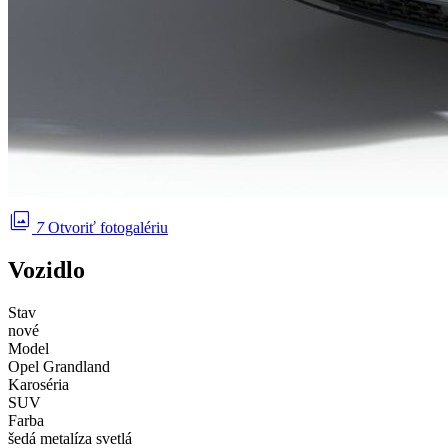
photo_library
7
Otvoriť fotogalériu
Vozidlo
Stav
nové
Model
Opel Grandland
Karoséria
SUV
Farba
šedá metalíza svetlá