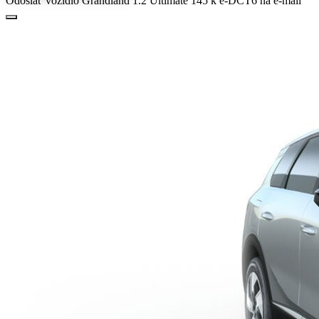
Odoslať vozidlo Grandland 1.2 Ultimate 145 k e-DCT6 na e-mail