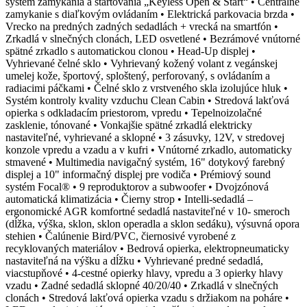
systém zamykania a štartovania „Keyless Open & Start“ • Centrálne
zamykanie s diaľkovým ovládaním • Elektrická parkovacia brzda •
Vrecko na predných zadných sedadlách + vrecká na smartfón •
Zrkadlá v slnečných clonách, LED osvetlené • Bezrámové vnútorné
spätné zrkadlo s automatickou clonou • Head-Up displej •
Vyhrievané čelné sklo • Vyhrievaný kožený volant z vegánskej
umelej kože, športový, sploštený, perforovaný, s ovládaním a
radiacimi páčkami • Čelné sklo z vrstveného skla izolujúce hluk •
Systém kontroly kvality vzduchu Clean Cabin • Stredová lakťová
opierka s odkladacím priestorom, vpredu • Tepelnoizolačné
zasklenie, tónované • Vonkajšie spätné zrkadlá elektricky
nastaviteľné, vyhrievané a sklopné • 3 zásuvky, 12V, v stredovej
konzole vpredu a vzadu a v kufri • Vnútorné zrkadlo, automaticky
stmavené • Multimedia navigačný systém, 16" dotykový farebný
displej a 10" informačný displej pre vodiča • Prémiový sound
systém Focal® • 9 reproduktorov a subwoofer • Dvojzónová
automatická klimatizácia • Čierny strop • Intelli-sedadlá –
ergonomické AGR komfortné sedadlá nastaviteľné v 10- smeroch
(dĺžka, výška, sklon, sklon operadla a sklon sedáku), výsuvná opora
stehien • Čalúnenie Bird/PVC, čiernosivé vyrobené z
recyklovaných materiálov • Bedrová opierka, elektropneumaticky
nastaviteľná na výšku a dĺžku • Vyhrievané predné sedadlá,
viacstupňové • 4-cestné opierky hlavy, vpredu a 3 opierky hlavy
vzadu • Zadné sedadlá sklopné 40/20/40 • Zrkadlá v slnečných
clonách • Stredová lakťová opierka vzadu s držiakom na poháre •