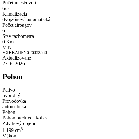
Počet miest/dverí
6/5
Klimatizácia
dvojzónová automatická
Počet airbagov
6
Stav tachometra
0 Km
VIN
VXKKAHPY6T6032580
Aktualizované
23. 6. 2026
Pohon
Palivo
hybridný
Prevodovka
automatická
Pohon
Pohon predných kolies
Zdvihový objem
3
1 199 cm
Výkon