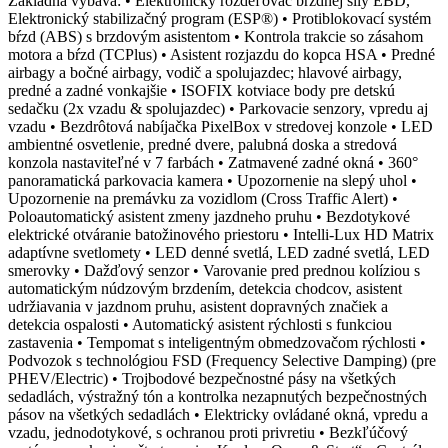
Základná výbava: • Elektronický rozdeľovač brzdnej sily EBD,
Elektronický stabilizačný program (ESP®) • Protiblokovací systém
bŕzd (ABS) s brzdovým asistentom • Kontrola trakcie so zásahom
motora a bŕzd (TCPlus) • Asistent rozjazdu do kopca HSA • Predné
airbagy a bočné airbagy, vodič a spolujazdec; hlavové airbagy,
predné a zadné vonkajšie • ISOFIX kotviace body pre detskú
sedačku (2x vzadu & spolujazdec) • Parkovacie senzory, vpredu aj
vzadu • Bezdrôtová nabíjačka PixelBox v stredovej konzole • LED
ambientné osvetlenie, predné dvere, palubná doska a stredová
konzola nastaviteľné v 7 farbách • Zatmavené zadné okná • 360°
panoramatická parkovacia kamera • Upozornenie na slepý uhol •
Upozornenie na premávku za vozidlom (Cross Traffic Alert) •
Poloautomatický asistent zmeny jazdneho pruhu • Bezdotykové
elektrické otváranie batožinového priestoru • Intelli-Lux HD Matrix
adaptívne svetlomety • LED denné svetlá, LED zadné svetlá, LED
smerovky • Dažďový senzor • Varovanie pred prednou kolíziou s
automatickým núdzovým brzdením, detekcia chodcov, asistent
udržiavania v jazdnom pruhu, asistent dopravných značiek a
detekcia ospalosti • Automatický asistent rýchlosti s funkciou
zastavenia • Tempomat s inteligentným obmedzovačom rýchlosti •
Podvozok s technológiou FSD (Frequency Selective Damping) (pre
PHEV/Electric) • Trojbodové bezpečnostné pásy na všetkých
sedadlách, výstražný tón a kontrolka nezapnutých bezpečnostných
pásov na všetkých sedadlách • Elektricky ovládané okná, vpredu a
vzadu, jednodotykové, s ochranou proti privretiu • Bezkľúčový