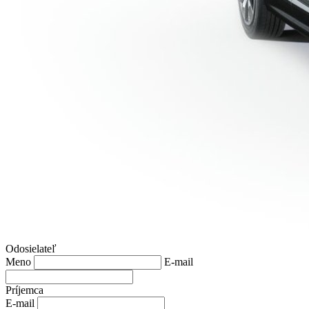
Odosielateľ
Meno
E-mail
Príjemca
E-mail