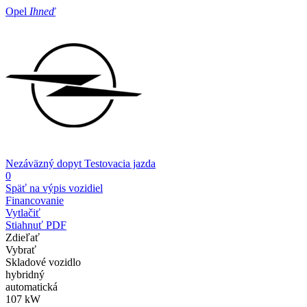
Opel
Ihneď
Nezáväzný dopyt
Testovacia jazda
0
Späť na výpis vozidiel
Financovanie
Vytlačiť
Stiahnuť PDF
Zdieľať
Vybrať
Skladové vozidlo
hybridný
automatická
107 kW