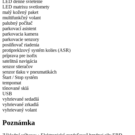
LED denné svietenie
LED matrixu svetlomety
malý kožený paket
multifunkčný volant
palubný počítač
parkovací asistent
parkovacia kamera
parkovacie senzory
posilňovač riadenia
protipreklzový systém kolies (ASR)
príprava pre isofix
satelitná navigácia
senzor stieračov
senzor tlaku v pneumatikách
Štart / Stop systém
tempomat
tónované sklá
USB
vyhrievané sedadlá
vyhrievané zrkadlá
vyhrievaný volant
Poznámka