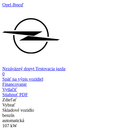
Opel
Ihneď
Nezáväzný dopyt
Testovacia jazda
0
Späť na výpis vozidiel
Financovanie
Vytlačiť
Stiahnuť PDF
Zdieľať
Vybrať
Skladové vozidlo
benzín
automatická
107 kW