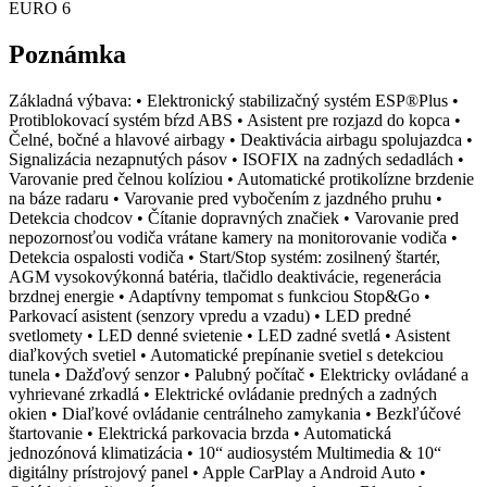
EURO 6
Poznámka
Základná výbava: • Elektronický stabilizačný systém ESP®Plus •
Protiblokovací systém bŕzd ABS • Asistent pre rozjazd do kopca •
Čelné, bočné a hlavové airbagy • Deaktivácia airbagu spolujazdca •
Signalizácia nezapnutých pásov • ISOFIX na zadných sedadlách •
Varovanie pred čelnou kolíziou • Automatické protikolízne brzdenie
na báze radaru • Varovanie pred vybočením z jazdného pruhu •
Detekcia chodcov • Čítanie dopravných značiek • Varovanie pred
nepozornosťou vodiča vrátane kamery na monitorovanie vodiča •
Detekcia ospalosti vodiča • Start/Stop systém: zosilnený štartér,
AGM vysokovýkonná batéria, tlačidlo deaktivácie, regenerácia
brzdnej energie • Adaptívny tempomat s funkciou Stop&Go •
Parkovací asistent (senzory vpredu a vzadu) • LED predné
svetlomety • LED denné svietenie • LED zadné svetlá • Asistent
diaľkových svetiel • Automatické prepínanie svetiel s detekciou
tunela • Dažďový senzor • Palubný počítač • Elektricky ovládané a
vyhrievané zrkadlá • Elektrické ovládanie predných a zadných
okien • Diaľkové ovládanie centrálneho zamykania • Bezkľúčové
štartovanie • Elektrická parkovacia brzda • Automatická
jednozónová klimatizácia • 10“ audiosystém Multimedia & 10“
digitálny prístrojový panel • Apple CarPlay a Android Auto •