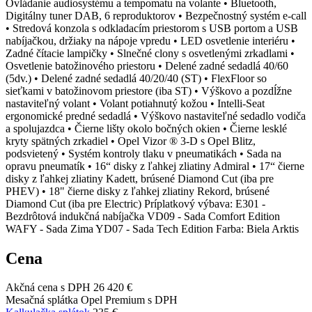
Ovládanie audiosystému a tempomatu na volante • Bluetooth,
Digitálny tuner DAB, 6 reproduktorov • Bezpečnostný systém e-call
• Stredová konzola s odkladacím priestorom s USB portom a USB
nabíjačkou, držiaky na nápoje vpredu • LED osvetlenie interiéru •
Zadné čítacie lampičky • Slnečné clony s osvetlenými zrkadlami •
Osvetlenie batožinového priestoru • Delené zadné sedadlá 40/60
(5dv.) • Delené zadné sedadlá 40/20/40 (ST) • FlexFloor so
sieťkami v batožinovom priestore (iba ST) • Výškovo a pozdĺžne
nastaviteľný volant • Volant potiahnutý kožou • Intelli-Seat
ergonomické predné sedadlá • Výškovo nastaviteľné sedadlo vodiča
a spolujazdca • Čierne lišty okolo bočných okien • Čierne lesklé
kryty spätných zrkadiel • Opel Vizor ® 3-D s Opel Blitz,
podsvietený • Systém kontroly tlaku v pneumatikách • Sada na
opravu pneumatík • 16“ disky z ľahkej zliatiny Admiral • 17“ čierne
disky z ľahkej zliatiny Kadett, brúsené Diamond Cut (iba pre
PHEV) • 18" čierne disky z ľahkej zliatiny Rekord, brúsené
Diamond Cut (iba pre Electric) Príplatkový výbava: E301 -
Bezdrôtová indukčná nabíjačka VD09 - Sada Comfort Edition
WAFY - Sada Zima YD07 - Sada Tech Edition Farba: Biela Arktis
Cena
Akčná cena s DPH
26 420 €
Mesačná splátka Opel Premium s DPH