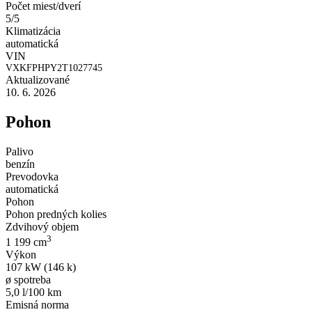
Počet miest/dverí
5/5
Klimatizácia
automatická
VIN
VXKFPHPY2T1027745
Aktualizované
10. 6. 2026
Pohon
Palivo
benzín
Prevodovka
automatická
Pohon
Pohon predných kolies
Zdvihový objem
3
1 199 cm
Výkon
107 kW (146 k)
ø spotreba
5,0 l/100 km
Emisná norma