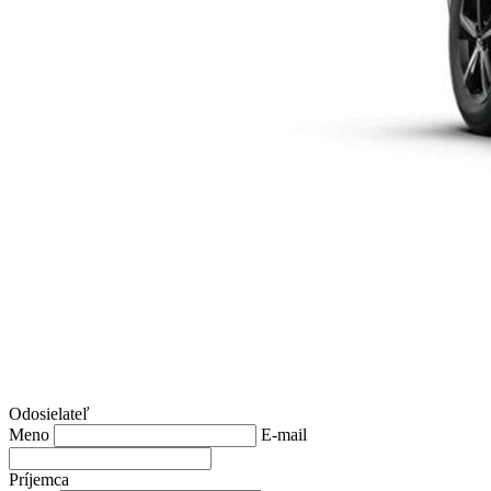
Odosielateľ
Meno
E-mail
Príjemca