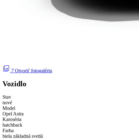
photo_library
7
Otvoriť fotogalériu
Vozidlo
Stav
nové
Model
Opel Astra
Karoséria
hatchback
Farba
biela základná svetlá