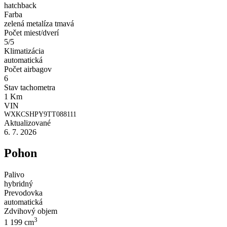
hatchback
Farba
zelená metalíza tmavá
Počet miest/dverí
5/5
Klimatizácia
automatická
Počet airbagov
6
Stav tachometra
1 Km
VIN
WXKCSHPY9TT088111
Aktualizované
6. 7. 2026
Pohon
Palivo
hybridný
Prevodovka
automatická
Zdvihový objem
3
1 199 cm