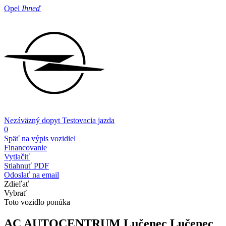
Opel
Ihneď
Nezáväzný dopyt
Testovacia jazda
0
Späť na výpis vozidiel
Financovanie
Vytlačiť
Stiahnuť PDF
Odoslať na email
Zdieľať
Vybrať
Toto vozidlo ponúka
AC AUTOCENTRUM Lučenec
Lučenec