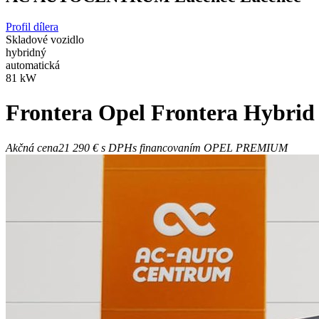
Profil dílera
Skladové vozidlo
hybridný
automatická
81 kW
Frontera
Opel Frontera Hybri
Akčná cena
21 290 €
s DPH
s financovaním OPEL PREMIUM