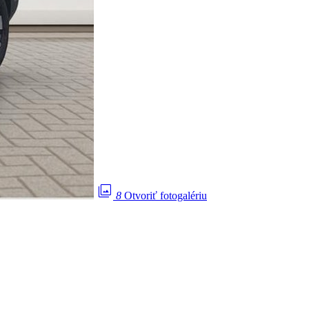
photo_library
8
Otvoriť fotogalériu