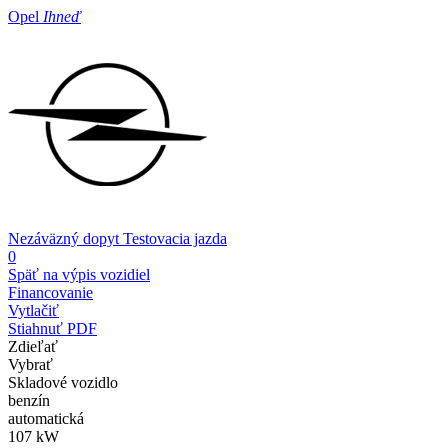
Opel
Ihneď
Nezáväzný dopyt
Testovacia jazda
0
Späť na výpis vozidiel
Financovanie
Vytlačiť
Stiahnuť PDF
Zdieľať
Vybrať
Skladové vozidlo
benzín
automatická
107 kW