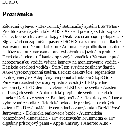
EURO 6
Poznámka
Základná výbava: • Elektronický stabilizačný systém ESP®Plus •
Protiblokovací systém bŕzd ABS • Asistent pre rozjazd do kopca •
Čelné, bočné a hlavové airbagy • Deaktivácia airbagu spolujazdca •
Signalizácia nezapnutých pásov • ISOFIX na zadných sedadlách •
Varovanie pred čelnou kolíziou • Automatické protikolízne brzdenie
na báze radaru • Varovanie pred vybočením z jazdného pruhu •
Detekcia chodcov • Čítanie dopravných značiek • Varovanie pred
nepozornosťou vodiča vrátane kamery na monitorovanie vodiča •
Detekcia ospalosti vodiča • Start/Stop systém: zosilnený štartér,
AGM vysokovýkonná batéria, tlačidlo deaktivácie, regenerácia
brzdnej energie • Adaptívny tempomat s funkciou Stop&Go •
Parkovací asistent (senzory vpredu a vzadu) • LED predné
svetlomety • LED denné svietenie • LED zadné svetlá • Asistent
diaľkových svetiel • Automatické prepínanie svetiel s detekciou
tunela • Dažďový senzor • Palubný počítač • Elektricky ovládané a
vyhrievané zrkadlá • Elektrické ovládanie predných a zadných
okien • Diaľkové ovládanie centrálneho zamykania • Bezkľúčové
štartovanie • Elektrická parkovacia brzda • Automatická
jednozónová klimatizácia • 10“ audiosystém Multimedia & 10“
digitálny prístrojový panel • Apple CarPlay a Android Auto •