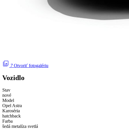
photo_library
7
Otvoriť fotogalériu
Vozidlo
Stav
nové
Model
Opel Astra
Karoséria
hatchback
Farba
šedá metalíza svetlá