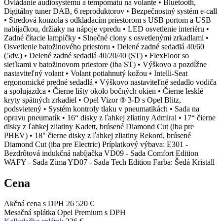
Ovládanie audiosystému a tempomatu na volante • Bluetooth,
Digitálny tuner DAB, 6 reproduktorov • Bezpečnostný systém e-call
• Stredová konzola s odkladacím priestorom s USB portom a USB
nabíjačkou, držiaky na nápoje vpredu • LED osvetlenie interiéru •
Zadné čítacie lampičky • Slnečné clony s osvetlenými zrkadlami •
Osvetlenie batožinového priestoru • Delené zadné sedadlá 40/60
(5dv.) • Delené zadné sedadlá 40/20/40 (ST) • FlexFloor so
sieťkami v batožinovom priestore (iba ST) • Výškovo a pozdĺžne
nastaviteľný volant • Volant potiahnutý kožou • Intelli-Seat
ergonomické predné sedadlá • Výškovo nastaviteľné sedadlo vodiča
a spolujazdca • Čierne lišty okolo bočných okien • Čierne lesklé
kryty spätných zrkadiel • Opel Vizor ® 3-D s Opel Blitz,
podsvietený • Systém kontroly tlaku v pneumatikách • Sada na
opravu pneumatík • 16“ disky z ľahkej zliatiny Admiral • 17“ čierne
disky z ľahkej zliatiny Kadett, brúsené Diamond Cut (iba pre
PHEV) • 18" čierne disky z ľahkej zliatiny Rekord, brúsené
Diamond Cut (iba pre Electric) Príplatkový výbava: E301 -
Bezdrôtová indukčná nabíjačka VD09 - Sada Comfort Edition
WAFY - Sada Zima YD07 - Sada Tech Edition Farba: Šedá Kristall
Cena
Akčná cena s DPH
26 520 €
Mesačná splátka Opel Premium s DPH