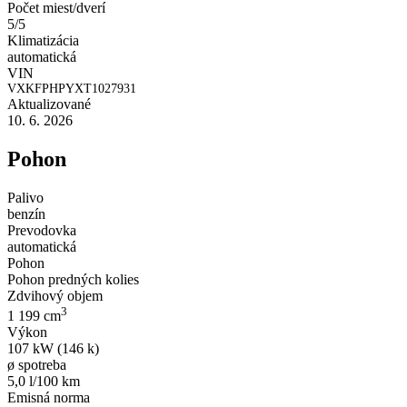
Počet miest/dverí
5/5
Klimatizácia
automatická
VIN
VXKFPHPYXT1027931
Aktualizované
10. 6. 2026
Pohon
Palivo
benzín
Prevodovka
automatická
Pohon
Pohon predných kolies
Zdvihový objem
3
1 199 cm
Výkon
107 kW (146 k)
ø spotreba
5,0 l/100 km
Emisná norma