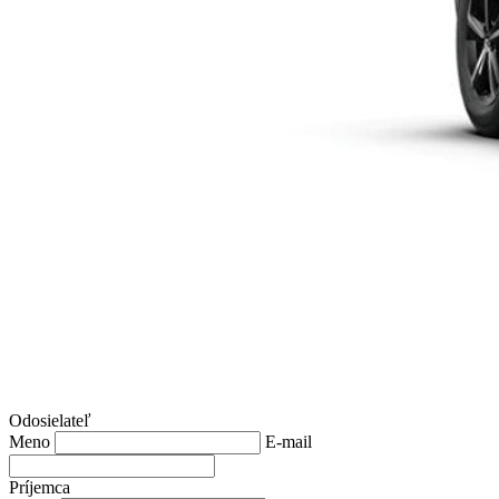
Odosielateľ
Meno
E-mail
Príjemca