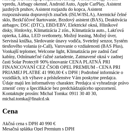
vpredu, Airbagy okenné, Android Auto, Apple CarPlay, Asistent
jazdných pruhov, Asistent rozjazdu do kopca, Asistent
rozpoznávania dopravných značiek (ISLW/ISLA), Atermické čelné
sklo, Bezkľúčové štartovanie, Brzdový asistent (BAS), Deaktivácia
airbagov, DSC (DTC), EBD/EBV, Elektrické okná, Hliníkové
disky, Hmlovky, Klimatizácia 2 zón., Klimatizácia auto., Lakťová
opierka, Látka, LED svetlomety, Možný leasing, Možný úver,
Servisná knižka, Sledovanie únavy vodiča, Svetelný senzor, Systém
tiesňového volania (e-Call), Varovanie o vzdialenosti (BAS Plus),
Vonkajší teplomer, Welcome light, Klimatizácia pre zadnú časť
kabíny, Odnímateľné ťažné zariadenie, Zatmavené okná v zadnej
časti Solar Protect® 90% tónovanie CENA PLATNÁ PRI
FINANCOVANÍ CEZ ČSOB OPEL PREMIUM - CENA PRI
PRIAMEJ PLATBE 41 990,00 € s DPH | Podrobné informácie o
vozidlách, ich výbave a príslušenstve Vám poskytne predajca.
Údaje majú len informatívny charakter. Predajca si vyhradzuje právo
zmeniť ceny a špecifikácie bez predchádzajúceho upozornení.
Kontaktujte prosím: Michal Tomka: 0911 30 40 30,
michal.tomka@finalcd.sk
Cena
Akčná cena s DPH
40 990 €
Mesačná splátka Opel Premium s DPH