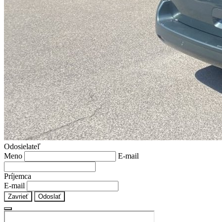
Odosielateľ
Meno
E-mail
Príjemca
E-mail
Zavrieť
Odoslať