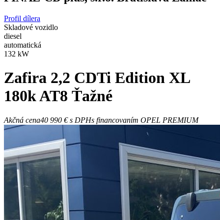
Profil dílera
Skladové vozidlo
diesel
automatická
132 kW
Zafira
2,2 CDTi Edition XL
180k AT8 Ťažné
Akčná cena
40 990 €
s DPH
s financovaním OPEL PREMIUM