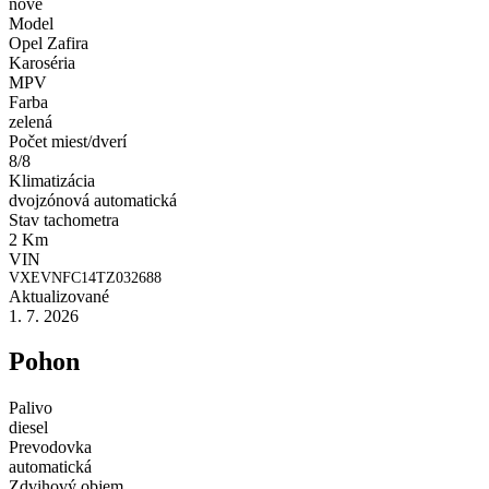
nové
Model
Opel Zafira
Karoséria
MPV
Farba
zelená
Počet miest/dverí
8/8
Klimatizácia
dvojzónová automatická
Stav tachometra
2 Km
VIN
VXEVNFC14TZ032688
Aktualizované
1. 7. 2026
Pohon
Palivo
diesel
Prevodovka
automatická
Zdvihový objem