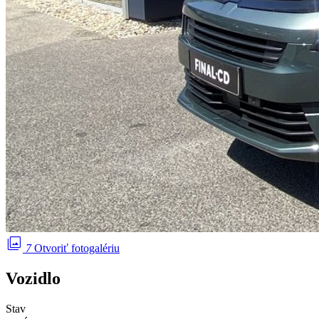
photo_library
7
Otvoriť fotogalériu
Vozidlo
Stav