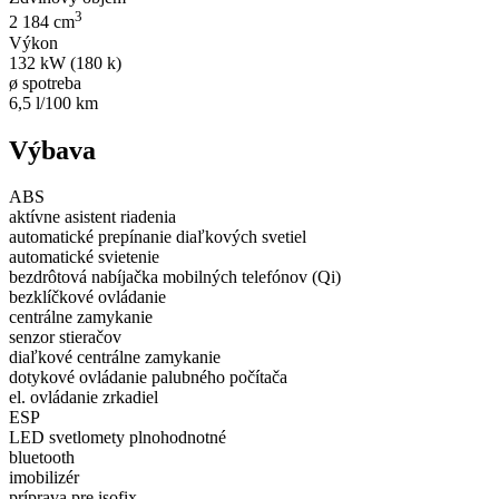
3
2 184 cm
Výkon
132 kW (180 k)
ø spotreba
6,5 l/100 km
Výbava
ABS
aktívne asistent riadenia
automatické prepínanie diaľkových svetiel
automatické svietenie
bezdrôtová nabíjačka mobilných telefónov (Qi)
bezklíčkové ovládanie
centrálne zamykanie
senzor stieračov
diaľkové centrálne zamykanie
dotykové ovládanie palubného počítača
el. ovládanie zrkadiel
ESP
LED svetlomety plnohodnotné
bluetooth
imobilizér
príprava pre isofix