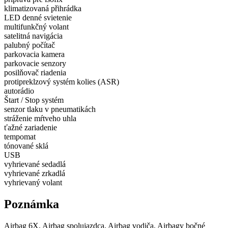
klimatizovaná přihrádka
LED denné svietenie
multifunkčný volant
satelitná navigácia
palubný počítač
parkovacia kamera
parkovacie senzory
posilňovač riadenia
protipreklzový systém kolies (ASR)
autorádio
Štart / Stop systém
senzor tlaku v pneumatikách
stráženie mŕtveho uhla
ťažné zariadenie
tempomat
tónované sklá
USB
vyhrievané sedadlá
vyhrievané zrkadlá
vyhrievaný volant
Poznámka
Airbag 6X, Airbag spolujazdca, Airbag vodiča, Airbagy bočné