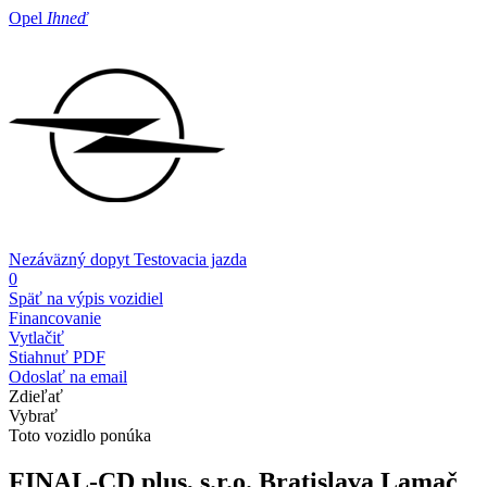
Opel
Ihneď
Nezáväzný dopyt
Testovacia jazda
0
Späť na výpis vozidiel
Financovanie
Vytlačiť
Stiahnuť PDF
Odoslať na email
Zdieľať
Vybrať
Toto vozidlo ponúka
FINAL-CD plus, s.r.o.
Bratislava Lamač