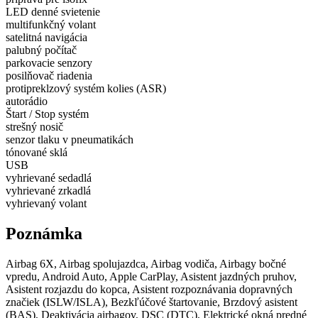
LED denné svietenie
multifunkčný volant
satelitná navigácia
palubný počítač
parkovacie senzory
posilňovač riadenia
protipreklzový systém kolies (ASR)
autorádio
Štart / Stop systém
strešný nosič
senzor tlaku v pneumatikách
tónované sklá
USB
vyhrievané sedadlá
vyhrievané zrkadlá
vyhrievaný volant
Poznámka
Airbag 6X, Airbag spolujazdca, Airbag vodiča, Airbagy bočné
vpredu, Android Auto, Apple CarPlay, Asistent jazdných pruhov,
Asistent rozjazdu do kopca, Asistent rozpoznávania dopravných
značiek (ISLW/ISLA), Bezkľúčové štartovanie, Brzdový asistent
(BAS), Deaktivácia airbagov, DSC (DTC), Elektrické okná predné