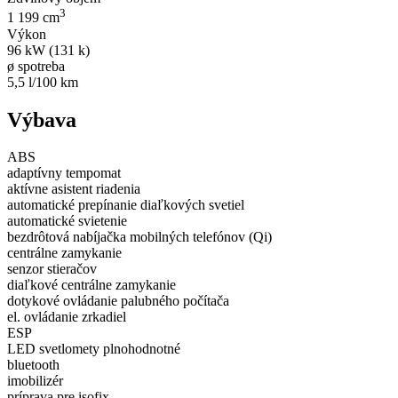
3
1 199 cm
Výkon
96 kW (131 k)
ø spotreba
5,5 l/100 km
Výbava
ABS
adaptívny tempomat
aktívne asistent riadenia
automatické prepínanie diaľkových svetiel
automatické svietenie
bezdrôtová nabíjačka mobilných telefónov (Qi)
centrálne zamykanie
senzor stieračov
diaľkové centrálne zamykanie
dotykové ovládanie palubného počítača
el. ovládanie zrkadiel
ESP
LED svetlomety plnohodnotné
bluetooth
imobilizér
príprava pre isofix