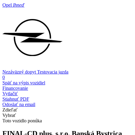
Opel
Ihneď
Nezáväzný dopyt
Testovacia jazda
0
Späť na výpis vozidiel
Financovanie
Vytlačiť
Stiahnuť PDF
Odoslať na email
Zdieľať
Vybrať
Toto vozidlo ponúka
FINAL-CD plus, s.r.o.
Banská Bystrica