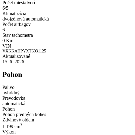
Počet miest/dverí
6/5
Klimatizácia
dvojzónová automatická
Počet airbagov
6
Stav tachometra
0 Km
VIN
VXKKAHPYXT6031125
Aktualizované
15. 6. 2026
Pohon
Palivo
hybridný
Prevodovka
automatická
Pohon
Pohon predných kolies
Zdvihový objem
3
1 199 cm
Výkon