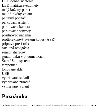
LED denné svietenie
LED matrixu svetlomety
malý kožený paket
multifunkčný volant
palubný počítač
parkovací asistent
parkovacia kamera
parkovacie senzory
posilňovač riadenia
protipreklzový systém kolies (ASR)
príprava pre isofix
satelitná navigácia
senzor stieračov
senzor tlaku v pneumatikách
Štart / Stop systém
tempomat
tónované sklá
USB
vyhrievané sedadlá
vyhrievané zrkadlá
vyhrievaný volant
Poznámka