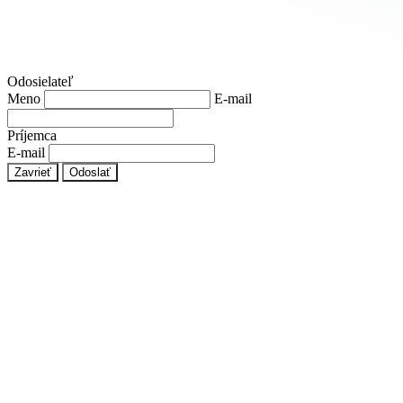
Odosielateľ
Meno
E-mail
Príjemca
E-mail
Zavrieť
Odoslať