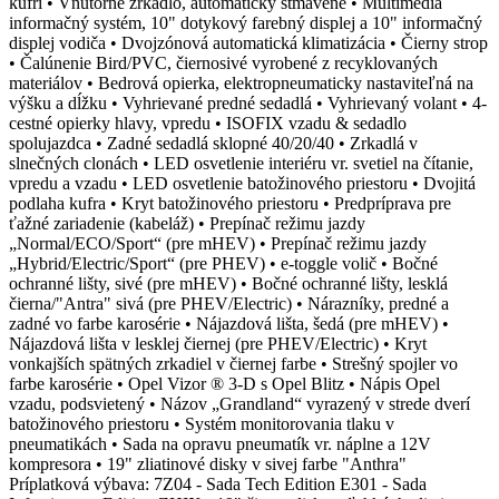
kufri • Vnútorné zrkadlo, automaticky stmavené • Multimedia
informačný systém, 10" dotykový farebný displej a 10" informačný
displej vodiča • Dvojzónová automatická klimatizácia • Čierny strop
• Čalúnenie Bird/PVC, čiernosivé vyrobené z recyklovaných
materiálov • Bedrová opierka, elektropneumaticky nastaviteľná na
výšku a dĺžku • Vyhrievané predné sedadlá • Vyhrievaný volant • 4-
cestné opierky hlavy, vpredu • ISOFIX vzadu & sedadlo
spolujazdca • Zadné sedadlá sklopné 40/20/40 • Zrkadlá v
slnečných clonách • LED osvetlenie interiéru vr. svetiel na čítanie,
vpredu a vzadu • LED osvetlenie batožinového priestoru • Dvojitá
podlaha kufra • Kryt batožinového priestoru • Predpríprava pre
ťažné zariadenie (kabeláž) • Prepínač režimu jazdy
„Normal/ECO/Sport“ (pre mHEV) • Prepínač režimu jazdy
„Hybrid/Electric/Sport“ (pre PHEV) • e-toggle volič • Bočné
ochranné lišty, sivé (pre mHEV) • Bočné ochranné lišty, lesklá
čierna/"Antra" sivá (pre PHEV/Electric) • Nárazníky, predné a
zadné vo farbe karosérie • Nájazdová lišta, šedá (pre mHEV) •
Nájazdová lišta v lesklej čiernej (pre PHEV/Electric) • Kryt
vonkajších spätných zrkadiel v čiernej farbe • Strešný spojler vo
farbe karosérie • Opel Vizor ® 3-D s Opel Blitz • Nápis Opel
vzadu, podsvietený • Názov „Grandland“ vyrazený v strede dverí
batožinového priestoru • Systém monitorovania tlaku v
pneumatikách • Sada na opravu pneumatík vr. náplne a 12V
kompresora • 19" zliatinové disky v sivej farbe "Anthra"
Príplatková výbava: 7Z04 - Sada Tech Edition E301 - Sada