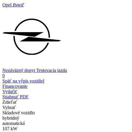
Opel
Ihneď
Nezáväzný dopyt
Testovacia jazda
0
Späť na výpis vozidiel
Financovanie
Vytlačiť
Stiahnuť PDF
Zdieľať
Vybrať
Skladové vozidlo
hybridný
automatická
107 kW