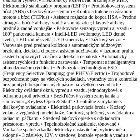
Základná výbava: • Elektronický rozdeľovač brzdnej sily EBD,
Elektronický stabilizačný program (ESP®) • Protiblokovací systém
bŕzd (ABS) s brzdovým asistentom • Kontrola trakcie so zásahom
motora a bŕzd (TCPlus) • Asistent rozjazdu do kopca HSA • Predné
airbagy a bočné airbagy, vodič a spolujazdec; hlavové airbagy,
predné a zadné vonkajšie • Parkovacie senzory, vpredu aj vzadu •
180° parkovacia kamera • Intelli-LED svetlomety, LED denné
svetlá, LED zadné svetlá, LED smerovky • Dažďový senzor •
Varovanie pred prednou kolíziou s automatickým núdzovým
brzdením, detekcia chodcov, asistent udržiavania v jazdnom pruhu,
asistent dopravných značiek a detekcia ospalosti • Automatický
asistent rýchlosti s funkciou zastavenia • Tempomat s inteligentným
obmedzovačom rýchlosti • Podvozok s technológiou FSD
(Frequency Selective Damping) (pre PHEV/Electric) • Trojbodové
bezpečnostné pásy na všetkých sedadlách, výstražný tón a kontrolka
nezapnutých bezpečnostných pásov na všetkých sedadlách •
Elektricky ovládané okná, vpredu a vzadu, jednodotykové, s
ochranou proti privretiu • Bezkľúčový systém zamykania a
štartovania „Keyless Open & Start“ • Centrálne zamykanie s
diaľkovým ovládaním • Elektrická parkovacia brzda • Kožený
volant z vegánskej umelej kože, športový, sploštený, s ovládaním a
radiacimi páčkami • Stredová lakťová opierka s odkladacím
priestorom, vpredu • Tepelnoizolačné zasklenie, tónované •
Vonkajšie spätné zrkadlá elektricky nastaviteľné, vyhrievané a
sklopné • 3 zásuvky, 12V, v stredovej konzole vpredu a vzadu a v