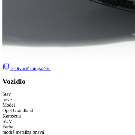
photo_library
7
Otvoriť fotogalériu
Vozidlo
Stav
nové
Model
Opel Grandland
Karoséria
SUV
Farba
modrá metalíza tmavá