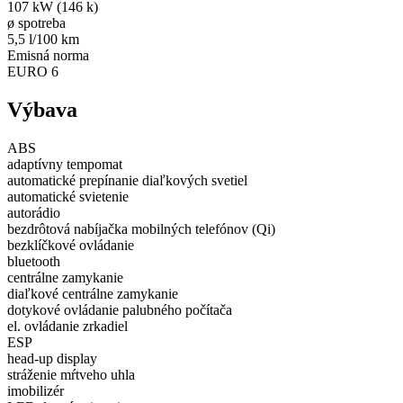
107 kW (146 k)
ø spotreba
5,5 l/100 km
Emisná norma
EURO 6
Výbava
ABS
adaptívny tempomat
automatické prepínanie diaľkových svetiel
automatické svietenie
autorádio
bezdrôtová nabíjačka mobilných telefónov (Qi)
bezklíčkové ovládanie
bluetooth
centrálne zamykanie
diaľkové centrálne zamykanie
dotykové ovládanie palubného počítača
el. ovládanie zrkadiel
ESP
head-up display
stráženie mŕtveho uhla
imobilizér