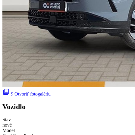
photo_library
9
Otvoriť fotogalériu
Vozidlo
Stav
nové
Model