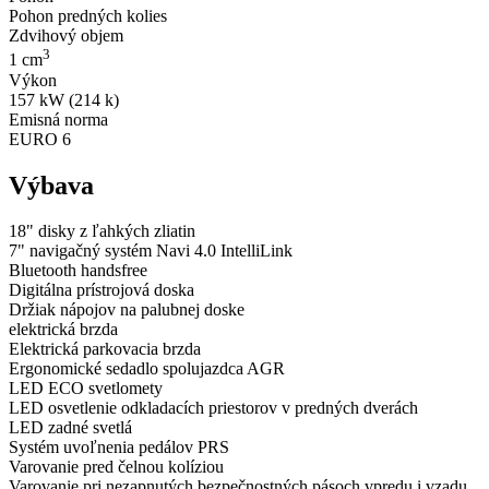
Pohon predných kolies
Zdvihový objem
3
1 cm
Výkon
157 kW (214 k)
Emisná norma
EURO 6
Výbava
18" disky z ľahkých zliatin
7" navigačný systém Navi 4.0 IntelliLink
Bluetooth handsfree
Digitálna prístrojová doska
Držiak nápojov na palubnej doske
elektrická brzda
Elektrická parkovacia brzda
Ergonomické sedadlo spolujazdca AGR
LED ECO svetlomety
LED osvetlenie odkladacích priestorov v predných dverách
LED zadné svetlá
Systém uvoľnenia pedálov PRS
Varovanie pred čelnou kolíziou
Varovanie pri nezapnutých bezpečnostných pásoch vpredu i vzadu