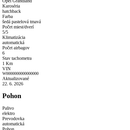
Opel Grandland
Karoséria
hatchback
Farba
šedá pastelová tmavá
Počet miest/dverí
5/5
Klimatizácia
automatická
Počet airbagov
6
Stav tachometra
1 Km
VIN
W0000000000000000
Aktualizované
22. 6. 2026
Pohon
Palivo
elektro
Prevodovka
automatická
Pohon