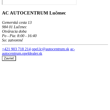
AC AUTOCENTRUM Lučenec
Gemerská cesta 13
984 01 Lučenec
Otváracia doba
Po - Pia: 8:00 - 16:40
So: zatvorené
+421 903 718 214
opel.lc@autocentrum.sk
ac-
autocentrum.opeldealer.sk
Zavrieť