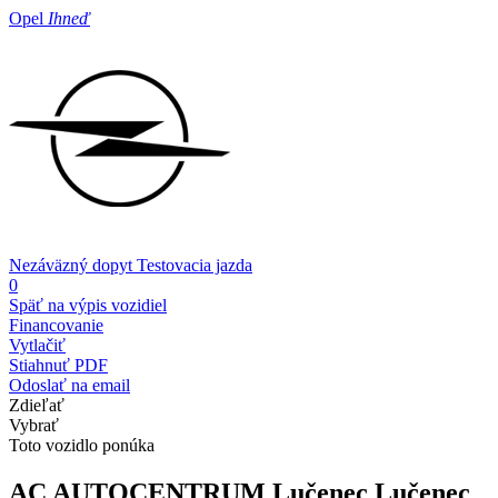
Opel
Ihneď
Nezáväzný dopyt
Testovacia jazda
0
Späť na výpis vozidiel
Financovanie
Vytlačiť
Stiahnuť PDF
Odoslať na email
Zdieľať
Vybrať
Toto vozidlo ponúka
AC AUTOCENTRUM Lučenec
Lučenec