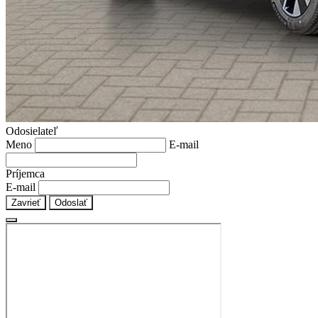
Odosielateľ
Meno
E-mail
Príjemca
E-mail
Zavrieť
Odoslať