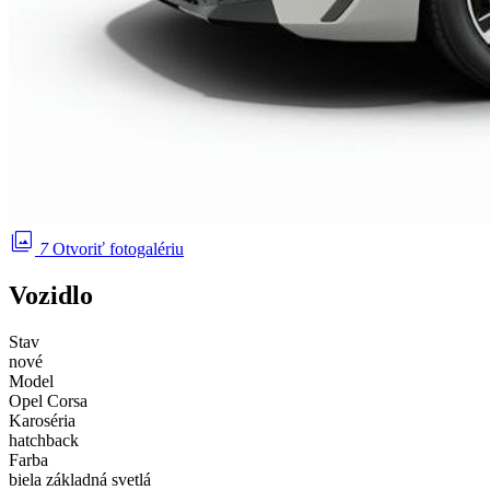
photo_library
7
Otvoriť fotogalériu
Vozidlo
Stav
nové
Model
Opel Corsa
Karoséria
hatchback
Farba
biela základná svetlá