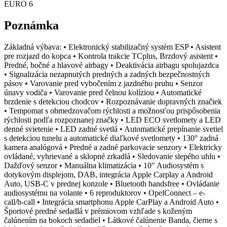
EURO 6
Poznámka
Základná výbava: • Elektronický stabilizačný systém ESP • Asistent
pre rozjazd do kopca • Kontrola trakcie TCplus, Brzdový asistent •
Predné, bočné a hlavové airbagy • Deaktivácia airbagu spolujazdca
• Signalizácia nezapnutých predných a zadných bezpečnostných
pásov • Varovanie pred vybočením z jazdného pruhu • Senzor
únavy vodiča • Varovanie pred čelnou kolíziou • Automatické
brzdenie s detekciou chodcov • Rozpoznávanie dopravných značiek
• Tempomat s obmedzovačom rýchlosti a možnosťou prispôsobenia
rýchlosti podľa rozpoznanej značky • LED ECO svetlomety a LED
denné svietenie • LED zadné svetlá • Automatické prepínanie svetiel
s detekciou tunelu a automatické diaľkové svetlomety • 130° zadná
kamera analógová • Predné a zadné parkovacie senzory • Elektricky
ovládané, vyhrievané a sklopné zrkadlá • Sledovanie slepého uhlu •
Dažďový senzor • Manuálna klimatizácia • 10" Audiosystém s
dotykovým displejom, DAB, integrácia Apple Carplay a Android
Auto, USB-C v prednej konzole • Bluetooth handsfree • Ovládanie
audiosystému na volante • 6 reproduktorov • OpelConnect – e-
call/b-call • Integrácia smartphonu Apple CarPlay a Android Auto •
Športové predné sedadlá v prémiovom vzhľade s koženým
čalúnením na bokoch sedadiel • Látkové čalúnenie Banda, čierne s