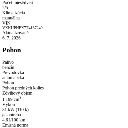
Počet miest/dverí
5/5
Klimatizácia
manuálna
VIN
VXKUPHPX7T4167240
Aktualizované
6. 7. 2026
Pohon
Palivo
benzín
Prevodovka
automatická
Pohon
Pohon predných kolies
Zdvihový objem
3
1 199 cm
Výkon
81 kW (110 k)
ø spotreba
4,6 l/100 km
Emisná norma