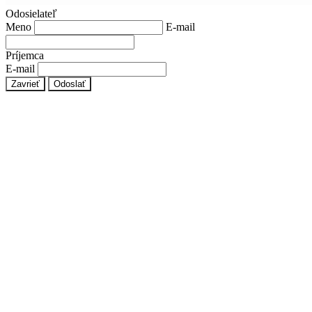
Odosielateľ
Meno
E-mail
Príjemca
E-mail
Zavrieť
Odoslať