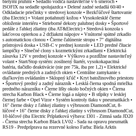
bielymi pruhmi • Sedadlo vodiča nastaviteľné v 6 smeroch •
ISOFIX na sedadle spolujazdca • Delené zadné sedadlá 60/40 •
Odkladacie priečinky v stredovej konzole • Bezkľúčové štartovanie
(iba Electric) • Volant potiahnutý kožou • Vysokolesklé čierne
obloženie interiéru • Strieborné dekory palubnej dosky • Športové
pedále z ľahkej zliatiny (iba AT&Electric) • Stredová konzola s
lakťovou opierkou a 2 držiakmi nápojov • Vnútorné spätné zrkadlo
s automatickou clonou • Čierne čalúnenie stropu • 7" digitálna
prístrojová doska • USB-C v prednej konzole • LED predné čítacie
lampičky • Slnečné clony s kozmetickými zrkadlami • Elektrická
zásuvka 12V v prednej konzole • Výškovo a pozdĺžne nastaviteľný
volant • Start/Stop systém: zosilnený štartér, vysokokapacitná
batéria, tlačidlo deaktivácie (nie pre 75k, iba pre 1,2) • Elektrické
ovládanie predných a zadných okien • Centrálne zamykanie s
diaľkovým ovládaním • Sklopný kľúč • Kryt batožinového priestoru
• Športový predný a zadný nárazník • Lesklá čierna spodná mriežka
predného nárazníku • Čierne lišty okolo bočných okien • Čierna
strecha Karbon Black • Čierne logá a nápisy • B stĺpiky v lesklej
čiernej farbe • Opel Vizor • Systém kontroly tlaku v pneumatikách •
16" čierne disky z ľahkej zliatiny s výbrusom DiamondCut, 8-
lúčové • 16" čierne disky z ľahkej zliatiny s výbrusom DiamondCut,
10-lúčové (iba Electric Príplatková výbava: I301 - Zimná sada JD20
- Čierna strecha Karbon Black LV02 - Sada na opravu pneumatík
RS19 - Predpríprava na rezervné koleso Farba: Biela Arktis