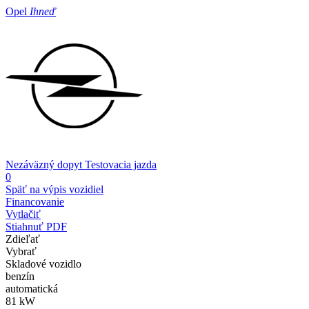
Opel
Ihneď
Nezáväzný dopyt
Testovacia jazda
0
Späť na výpis vozidiel
Financovanie
Vytlačiť
Stiahnuť PDF
Zdieľať
Vybrať
Skladové vozidlo
benzín
automatická
81 kW