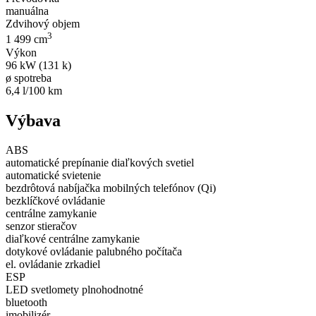
manuálna
Zdvihový objem
3
1 499 cm
Výkon
96 kW (131 k)
ø spotreba
6,4 l/100 km
Výbava
ABS
automatické prepínanie diaľkových svetiel
automatické svietenie
bezdrôtová nabíjačka mobilných telefónov (Qi)
bezklíčkové ovládanie
centrálne zamykanie
senzor stieračov
diaľkové centrálne zamykanie
dotykové ovládanie palubného počítača
el. ovládanie zrkadiel
ESP
LED svetlomety plnohodnotné
bluetooth
imobilizér