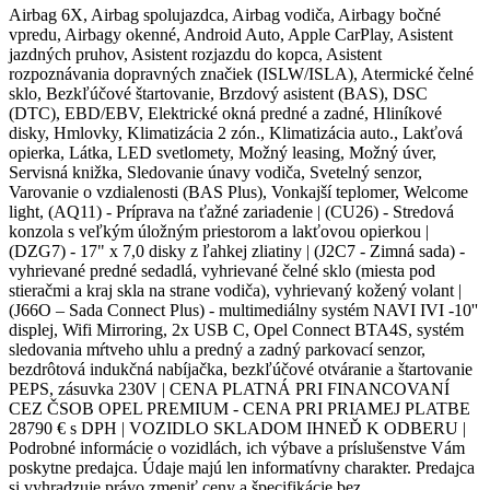
Airbag 6X, Airbag spolujazdca, Airbag vodiča, Airbagy bočné
vpredu, Airbagy okenné, Android Auto, Apple CarPlay, Asistent
jazdných pruhov, Asistent rozjazdu do kopca, Asistent
rozpoznávania dopravných značiek (ISLW/ISLA), Atermické čelné
sklo, Bezkľúčové štartovanie, Brzdový asistent (BAS), DSC
(DTC), EBD/EBV, Elektrické okná predné a zadné, Hliníkové
disky, Hmlovky, Klimatizácia 2 zón., Klimatizácia auto., Lakťová
opierka, Látka, LED svetlomety, Možný leasing, Možný úver,
Servisná knižka, Sledovanie únavy vodiča, Svetelný senzor,
Varovanie o vzdialenosti (BAS Plus), Vonkajší teplomer, Welcome
light, (AQ11) - Príprava na ťažné zariadenie | (CU26) - Stredová
konzola s veľkým úložným priestorom a lakťovou opierkou |
(DZG7) - 17" x 7,0 disky z ľahkej zliatiny | (J2C7 - Zimná sada) -
vyhrievané predné sedadlá, vyhrievané čelné sklo (miesta pod
stieračmi a kraj skla na strane vodiča), vyhrievaný kožený volant |
(J66O – Sada Connect Plus) - multimediálny systém NAVI IVI -10''
displej, Wifi Mirroring, 2x USB C, Opel Connect BTA4S, systém
sledovania mŕtveho uhlu a predný a zadný parkovací senzor,
bezdrôtová indukčná nabíjačka, bezkľúčové otváranie a štartovanie
PEPS, zásuvka 230V | CENA PLATNÁ PRI FINANCOVANÍ
CEZ ČSOB OPEL PREMIUM - CENA PRI PRIAMEJ PLATBE
28790 € s DPH | VOZIDLO SKLADOM IHNEĎ K ODBERU |
Podrobné informácie o vozidlách, ich výbave a príslušenstve Vám
poskytne predajca. Údaje majú len informatívny charakter. Predajca
si vyhradzuje právo zmeniť ceny a špecifikácie bez