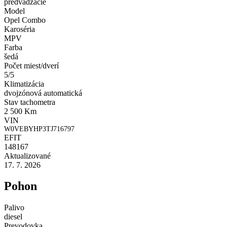
predvádzacie
Model
Opel Combo
Karoséria
MPV
Farba
šedá
Počet miest/dverí
5/5
Klimatizácia
dvojzónová automatická
Stav tachometra
2 500 Km
VIN
W0VEBYHP3TJ716797
EFIT
148167
Aktualizované
17. 7. 2026
Pohon
Palivo
diesel
Prevodovka