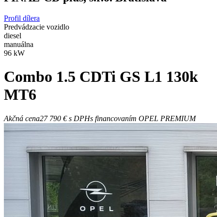
Profil dílera
Predvádzacie vozidlo
diesel
manuálna
96 kW
Combo
1.5 CDTi GS L1 130k
MT6
Akčná cena
27 790 €
s DPH
s financovaním OPEL PREMIUM