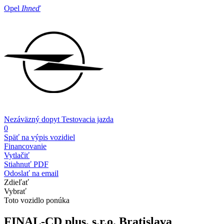
Opel
Ihneď
Nezáväzný dopyt
Testovacia jazda
0
Späť na výpis vozidiel
Financovanie
Vytlačiť
Stiahnuť PDF
Odoslať na email
Zdieľať
Vybrať
Toto vozidlo ponúka
FINAL-CD plus, s.r.o.
Bratislava