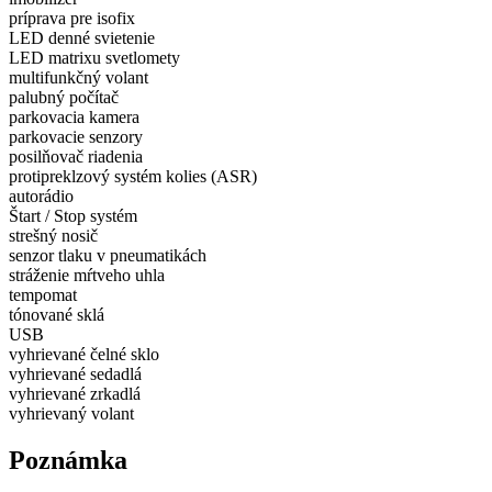
príprava pre isofix
LED denné svietenie
LED matrixu svetlomety
multifunkčný volant
palubný počítač
parkovacia kamera
parkovacie senzory
posilňovač riadenia
protipreklzový systém kolies (ASR)
autorádio
Štart / Stop systém
strešný nosič
senzor tlaku v pneumatikách
stráženie mŕtveho uhla
tempomat
tónované sklá
USB
vyhrievané čelné sklo
vyhrievané sedadlá
vyhrievané zrkadlá
vyhrievaný volant
Poznámka