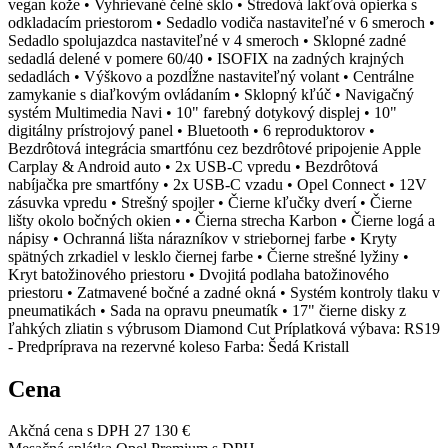
vegan kože • Vyhrievané čelné sklo • Stredová lakťová opierka s
odkladacím priestorom • Sedadlo vodiča nastaviteľné v 6 smeroch •
Sedadlo spolujazdca nastaviteľné v 4 smeroch • Sklopné zadné
sedadlá delené v pomere 60/40 • ISOFIX na zadných krajných
sedadlách • Výškovo a pozdĺžne nastaviteľný volant • Centrálne
zamykanie s diaľkovým ovládaním • Sklopný kľúč • Navigačný
systém Multimedia Navi • 10" farebný dotykový displej • 10"
digitálny prístrojový panel • Bluetooth • 6 reproduktorov •
Bezdrôtová integrácia smartfónu cez bezdrôtové pripojenie Apple
Carplay & Android auto • 2x USB-C vpredu • Bezdrôtová
nabíjačka pre smartfóny • 2x USB-C vzadu • Opel Connect • 12V
zásuvka vpredu • Strešný spojler • Čierne kľučky dverí • Čierne
lišty okolo bočných okien • • Čierna strecha Karbon • Čierne logá a
nápisy • Ochranná lišta nárazníkov v striebornej farbe • Kryty
spätných zrkadiel v lesklo čiernej farbe • Čierne strešné lyžiny •
Kryt batožinového priestoru • Dvojitá podlaha batožinového
priestoru • Zatmavené bočné a zadné okná • Systém kontroly tlaku v
pneumatikách • Sada na opravu pneumatík • 17" čierne disky z
ľahkých zliatin s výbrusom Diamond Cut Príplatková výbava: RS19
- Predpríprava na rezervné koleso Farba: Šedá Kristall
Cena
Akčná cena s DPH
27 130 €