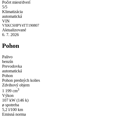
Počet miest/dverí
5/5
Klimatizácia
automatická
VIN
VXKCSHPY4TT190807
Aktualizované
6. 7. 2026
Pohon
Palivo
benzín
Prevodovka
automatická
Pohon
Pohon predných kolies
Zdvihový objem
3
1 199 cm
Výkon
107 kW (146 k)
ø spotreba
5,2 l/100 km
Emisná norma