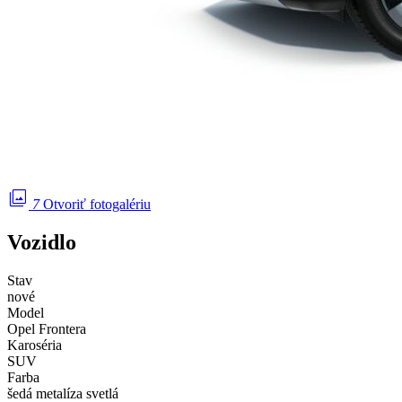
photo_library
7
Otvoriť fotogalériu
Vozidlo
Stav
nové
Model
Opel Frontera
Karoséria
SUV
Farba
šedá metalíza svetlá