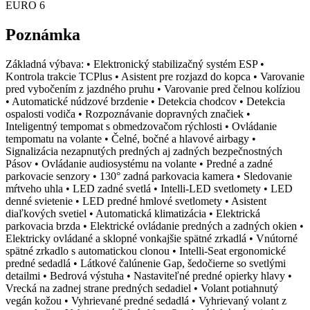
EURO 6
Poznámka
Základná výbava: • Elektronický stabilizačný systém ESP •
Kontrola trakcie TCPlus • Asistent pre rozjazd do kopca • Varovanie
pred vybočením z jazdného pruhu • Varovanie pred čelnou kolíziou
• Automatické núdzové brzdenie • Detekcia chodcov • Detekcia
ospalosti vodiča • Rozpoznávanie dopravných značiek •
Inteligentný tempomat s obmedzovačom rýchlosti • Ovládanie
tempomatu na volante • Čelné, bočné a hlavové airbagy •
Signalizácia nezapnutých predných aj zadných bezpečnostných
Pásov • Ovládanie audiosystému na volante • Predné a zadné
parkovacie senzory • 130° zadná parkovacia kamera • Sledovanie
mŕtveho uhla • LED zadné svetlá • Intelli-LED svetlomety • LED
denné svietenie • LED predné hmlové svetlomety • Asistent
diaľkových svetiel • Automatická klimatizácia • Elektrická
parkovacia brzda • Elektrické ovládanie predných a zadných okien •
Elektricky ovládané a sklopné vonkajšie spätné zrkadlá • Vnútorné
spätné zrkadlo s automatickou clonou • Intelli-Seat ergonomické
predné sedadlá • Látkové čalúnenie Gap, šedočierne so svetlými
detailmi • Bedrová výstuha • Nastaviteľné predné opierky hlavy •
Vrecká na zadnej strane predných sedadiel • Volant potiahnutý
vegán kožou • Vyhrievané predné sedadlá • Vyhrievaný volant z