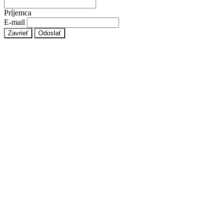
Príjemca
E-mail
Zavrieť
Odoslať