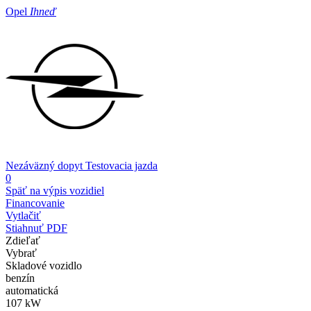
Opel
Ihneď
Nezáväzný dopyt
Testovacia jazda
0
Späť na výpis vozidiel
Financovanie
Vytlačiť
Stiahnuť PDF
Zdieľať
Vybrať
Skladové vozidlo
benzín
automatická
107 kW