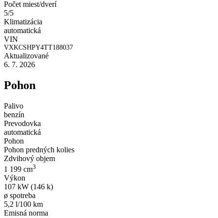
Počet miest/dverí
5/5
Klimatizácia
automatická
VIN
VXKCSHPY4TT188037
Aktualizované
6. 7. 2026
Pohon
Palivo
benzín
Prevodovka
automatická
Pohon
Pohon predných kolies
Zdvihový objem
3
1 199 cm
Výkon
107 kW (146 k)
ø spotreba
5,2 l/100 km
Emisná norma