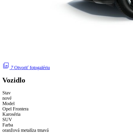
photo_library
7
Otvoriť fotogalériu
Vozidlo
Stav
nové
Model
Opel Frontera
Karoséria
SUV
Farba
oranžová metalíza tmavá