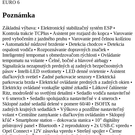
EURO 6
Poznámka
Základná výbava: • Elektronický stabilizačný systém ESP •
Kontrola trakcie TCPlus • Asistent pre rozjazd do kopca • Varovanie
pred vybočením z jazdného pruhu • Varovanie pred čelnou kolíziou
• Automatické núdzové brzdenie • Detekcia chodcov • Detekcia
ospalosti vodiča • Rozpoznávanie dopravných značiek •
Inteligentný tempomat s obmedzovačom rýchlosti • Ovládanie
tempomatu na volante • Čelné, bočné a hlavové airbagy •
Signalizácia nezapnutých predných aj zadných bezpečnostných
pásov • Intelli-LED svetlomety • LED denné svietenie • Asistent
diaľkových svetiel • Zadné parkovacie senzory • Elektrická
parkovacia brzda • Elektrické ovládanie predných a zadných okien •
Elektricky ovládané vonkajšie spätné zrkadlá • Látkové čalúnenie
Ritz, modrošedé so svetlými detailmi • Sedadlo vodiča nastaviteľné
v 6 smeroch • Sedadlo spolujazdca nastaviteľné v 4 smeroch •
Sklopné zadné sedadlá delené v pomere 60/40 • ISOFIX na
zadných krajných sedadlách • Výškovo a pozdĺžne nastaviteľný
volant • Centrálne zamykanie s diaľkovým ovládaním • Sklopný
kľúč • Smartphone station – dokovacia stanica • 10" digitálny
prístrojový panel • Bluetooth • 2 reproduktory • 2x USB-C vpredu •
Opel Connect • 12V zásuvka vpredu • Strešný spojler • Čierne