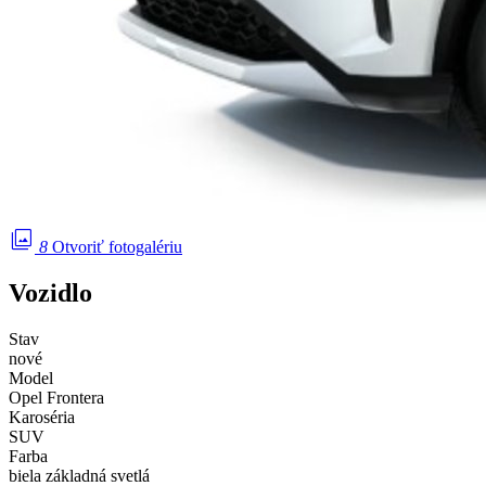
photo_library
8
Otvoriť fotogalériu
Vozidlo
Stav
nové
Model
Opel Frontera
Karoséria
SUV
Farba
biela základná svetlá