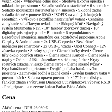
vegan kože • Vyhrievané čelné sklo • Stredová lakťová opierka s
odkladacím priestorom • Sedadlo vodiča nastaviteľné v 6 smeroch •
Sedadlo spolujazdca nastaviteľné v 4 smeroch • Sklopné zadné
sedadlá delené v pomere 60/40 • ISOFIX na zadných krajných
sedadlách • Výškovo a pozdĺžne nastaviteľný volant • Centrálne
zamykanie s diaľkovým ovládaním • Sklopný kľúč • Navigačný
systém Multimedia Navi • 10" farebný dotykový displej • 10"
digitálny prístrojový panel • Bluetooth • 6 reproduktorov •
Bezdrôtová integrácia smartfónu cez bezdrôtové pripojenie Apple
Carplay & Android auto • 2x USB-C vpredu • Bezdrôtová
nabíjačka pre smartfóny • 2x USB-C vzadu • Opel Connect • 12V
zásuvka vpredu • Strešný spojler • Čierne kľučky dverí • Čierne
lišty okolo bočných okien • • Čierna strecha Karbon • Čierne logá a
nápisy • Ochranná lišta nárazníkov v striebornej farbe • Kryty
spätných zrkadiel v lesklo čiernej farbe • Čierne strešné lyžiny •
Kryt batožinového priestoru • Dvojitá podlaha batožinového
priestoru • Zatmavené bočné a zadné okná • Systém kontroly tlaku v
pneumatikách • Sada na opravu pneumatík • 17" čierne disky z
ľahkých zliatin s výbrusom Diamond Cut Príplatková výbava: RS19
- Predpríprava na rezervné koleso Farba: Biela Arktis
Cena
Akčná cena s DPH
26 030 €