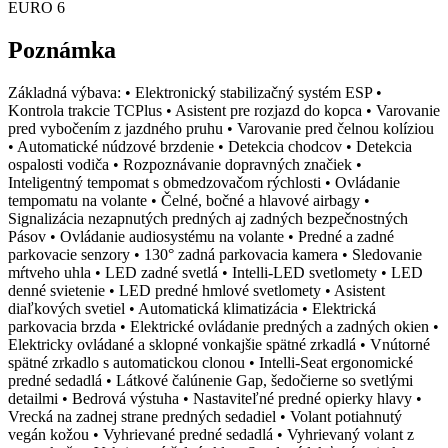
EURO 6
Poznámka
Základná výbava: • Elektronický stabilizačný systém ESP •
Kontrola trakcie TCPlus • Asistent pre rozjazd do kopca • Varovanie
pred vybočením z jazdného pruhu • Varovanie pred čelnou kolíziou
• Automatické núdzové brzdenie • Detekcia chodcov • Detekcia
ospalosti vodiča • Rozpoznávanie dopravných značiek •
Inteligentný tempomat s obmedzovačom rýchlosti • Ovládanie
tempomatu na volante • Čelné, bočné a hlavové airbagy •
Signalizácia nezapnutých predných aj zadných bezpečnostných
Pásov • Ovládanie audiosystému na volante • Predné a zadné
parkovacie senzory • 130° zadná parkovacia kamera • Sledovanie
mŕtveho uhla • LED zadné svetlá • Intelli-LED svetlomety • LED
denné svietenie • LED predné hmlové svetlomety • Asistent
diaľkových svetiel • Automatická klimatizácia • Elektrická
parkovacia brzda • Elektrické ovládanie predných a zadných okien •
Elektricky ovládané a sklopné vonkajšie spätné zrkadlá • Vnútorné
spätné zrkadlo s automatickou clonou • Intelli-Seat ergonomické
predné sedadlá • Látkové čalúnenie Gap, šedočierne so svetlými
detailmi • Bedrová výstuha • Nastaviteľné predné opierky hlavy •
Vrecká na zadnej strane predných sedadiel • Volant potiahnutý
vegán kožou • Vyhrievané predné sedadlá • Vyhrievaný volant z