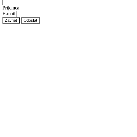
Príjemca
E-mail
Zavrieť
Odoslať