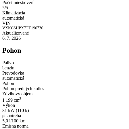
Počet miest/dverí
5/5
Klimatizácia
automatická
VIN
VXKCSHPX7TT190730
Aktualizované
6. 7. 2026
Pohon
Palivo
benzín
Prevodovka
automatická
Pohon
Pohon predných kolies
Zdvihový objem
3
1 199 cm
Výkon
81 kW (110 k)
ø spotreba
5,0 l/100 km
Emisná norma