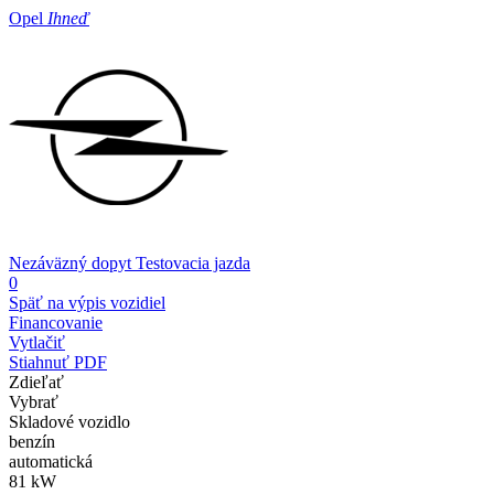
Opel
Ihneď
Nezáväzný dopyt
Testovacia jazda
0
Späť na výpis vozidiel
Financovanie
Vytlačiť
Stiahnuť PDF
Zdieľať
Vybrať
Skladové vozidlo
benzín
automatická
81 kW