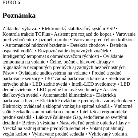
EURO 6
Poznámka
Základná výbava: • Elektronický stabilizačný systém ESP •
Kontrola trakcie TCPlus • Asistent pre rozjazd do kopca • Varovanie
pred vybočením z jazdného pruhu • Varovanie pred čelnou kolíziou
• Automatické núdzové brzdenie • Detekcia chodcov • Detekcia
ospalosti vodiča • Rozpoznávanie dopravných značiek •
Inteligentný tempomat s obmedzovačom rýchlosti • Ovládanie
tempomatu na volante • Čelné, bočné a hlavové airbagy •
Signalizácia nezapnutých predných aj zadných bezpečnostných
Pásov • Ovládanie audiosystému na volante • Predné a zadné
parkovacie senzory • 130° zadná parkovacia kamera • Sledovanie
mŕtveho uhla • LED zadné svetlá • Intelli-LED svetlomety • LED
denné svietenie • LED predné hmlové svetlomety • Asistent
diaľkových svetiel • Automatická klimatizácia • Elektrická
parkovacia brzda • Elektrické ovládanie predných a zadných okien •
Elektricky ovládané a sklopné vonkajšie spätné zrkadlá • Vnútorné
spätné zrkadlo s automatickou clonou • Intelli-Seat ergonomické
predné sedadlá • Látkové čalúnenie Gap, šedočierne so svetlými
detailmi • Bedrová výstuha • Nastaviteľné predné opierky hlavy •
Vrecká na zadnej strane predných sedadiel • Volant potiahnutý
vegán kožou • Vyhrievané predné sedadlá • Vyhrievaný volant z