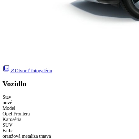
photo_library
8
Otvoriť fotogalériu
Vozidlo
Stav
nové
Model
Opel Frontera
Karoséria
SUV
Farba
oranžová metalíza tmavá