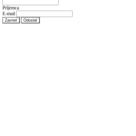
Príjemca
E-mail
Zavrieť
Odoslať