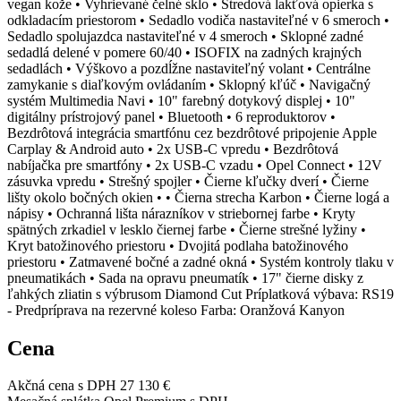
vegan kože • Vyhrievané čelné sklo • Stredová lakťová opierka s
odkladacím priestorom • Sedadlo vodiča nastaviteľné v 6 smeroch •
Sedadlo spolujazdca nastaviteľné v 4 smeroch • Sklopné zadné
sedadlá delené v pomere 60/40 • ISOFIX na zadných krajných
sedadlách • Výškovo a pozdĺžne nastaviteľný volant • Centrálne
zamykanie s diaľkovým ovládaním • Sklopný kľúč • Navigačný
systém Multimedia Navi • 10" farebný dotykový displej • 10"
digitálny prístrojový panel • Bluetooth • 6 reproduktorov •
Bezdrôtová integrácia smartfónu cez bezdrôtové pripojenie Apple
Carplay & Android auto • 2x USB-C vpredu • Bezdrôtová
nabíjačka pre smartfóny • 2x USB-C vzadu • Opel Connect • 12V
zásuvka vpredu • Strešný spojler • Čierne kľučky dverí • Čierne
lišty okolo bočných okien • • Čierna strecha Karbon • Čierne logá a
nápisy • Ochranná lišta nárazníkov v striebornej farbe • Kryty
spätných zrkadiel v lesklo čiernej farbe • Čierne strešné lyžiny •
Kryt batožinového priestoru • Dvojitá podlaha batožinového
priestoru • Zatmavené bočné a zadné okná • Systém kontroly tlaku v
pneumatikách • Sada na opravu pneumatík • 17" čierne disky z
ľahkých zliatin s výbrusom Diamond Cut Príplatková výbava: RS19
- Predpríprava na rezervné koleso Farba: Oranžová Kanyon
Cena
Akčná cena s DPH
27 130 €