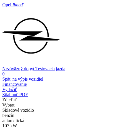
Opel
Ihneď
Nezáväzný dopyt
Testovacia jazda
0
Späť na výpis vozidiel
Financovanie
Vytlačiť
Stiahnuť PDF
Zdieľať
Vybrať
Skladové vozidlo
benzín
automatická
107 kW