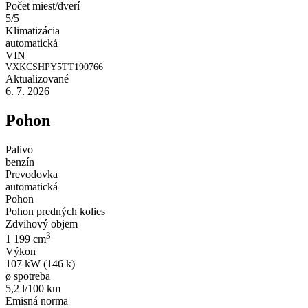
Počet miest/dverí
5/5
Klimatizácia
automatická
VIN
VXKCSHPY5TT190766
Aktualizované
6. 7. 2026
Pohon
Palivo
benzín
Prevodovka
automatická
Pohon
Pohon predných kolies
Zdvihový objem
3
1 199 cm
Výkon
107 kW (146 k)
ø spotreba
5,2 l/100 km
Emisná norma