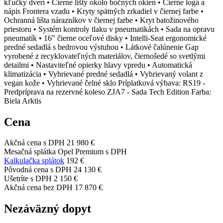
kľučky dverí • Čierne lišty okolo bočných okien • Čierne logá a
nápis Frontera vzadu • Kryty spätných zrkadiel v čiernej farbe •
Ochranná lišta nárazníkov v čiernej farbe • Kryt batožinového
priestoru • Systém kontroly tlaku v pneumatikách • Sada na opravu
pneumatík • 16" čierne oceľové disky • Intelli-Seat ergonomické
predné sedadlá s bedrovou výstuhou • Látkové čalúnenie Gap
vyrobené z recyklovateľných materiálov, čiernošedé so svetlými
detailmi • Nastaviteľné opierky hlavy vpredu • Automatická
klimatizácia • Vyhrievané predné sedadlá • Vyhrievaný volant z
vegan kože • Vyhrievané čelné sklo Príplatková výbava: RS19 -
Predpríprava na rezervné koleso ZJA7 - Sada Tech Edition Farba:
Biela Arktis
Cena
Akčná cena s DPH
21 980 €
Mesačná splátka Opel Premium s DPH
Kalkulačka splátok
192 €
Pôvodná cena s DPH
24 130 €
Ušetríte s DPH
2 150 €
Akčná cena bez DPH
17 870 €
Nezáväzný dopyt