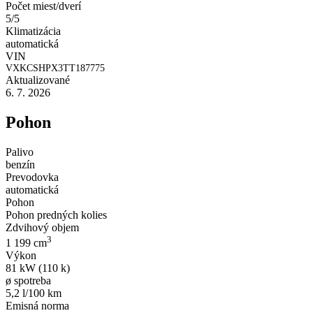
Počet miest/dverí
5/5
Klimatizácia
automatická
VIN
VXKCSHPX3TT187775
Aktualizované
6. 7. 2026
Pohon
Palivo
benzín
Prevodovka
automatická
Pohon
Pohon predných kolies
Zdvihový objem
3
1 199 cm
Výkon
81 kW (110 k)
ø spotreba
5,2 l/100 km
Emisná norma