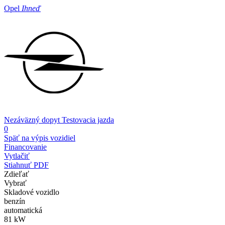
Opel
Ihneď
Nezáväzný dopyt
Testovacia jazda
0
Späť na výpis vozidiel
Financovanie
Vytlačiť
Stiahnuť PDF
Zdieľať
Vybrať
Skladové vozidlo
benzín
automatická
81 kW