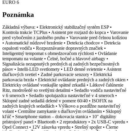
EURO 6
Poznámka
Základná výbava: • Elektronický stabilizačný systém ESP •
Kontrola trakcie TCPlus • Asistent pre rozjazd do kopca • Varovanie
pred vybočením z jazdného pruhu • Varovanie pred čelnou kolíziou
• Automatické núdzové brzdenie • Detekcia chodcov • Detekcia
ospalosti vodiča • Rozpoznávanie dopravných značiek •
Inteligentný tempomat s obmedzovačom rýchlosti • Ovládanie
tempomatu na volante • Čelné, bočné a hlavové airbagy •
Signalizácia nezapnutých predných aj zadných bezpečnostných
pásov • Intelli-LED svetlomety • LED denné svietenie • Asistent
diaľkových svetiel • Zadné parkovacie senzory • Elektrická
parkovacia brzda • Elektrické ovládanie predných a zadných okien •
Elektricky ovládané vonkajšie spätné zrkadlá • Látkové čalúnenie
Ritz, modrošedé so svetlými detailmi • Sedadlo vodiča nastaviteľné
v 6 smeroch • Sedadlo spolujazdca nastaviteľné v 4 smeroch •
Sklopné zadné sedadlá delené v pomere 60/40 • ISOFIX na
zadných krajných sedadlách • Výškovo a pozdĺžne nastaviteľný
volant • Centrálne zamykanie s diaľkovým ovládaním • Sklopný
kľúč • Smartphone station – dokovacia stanica • 10" digitálny
prístrojový panel • Bluetooth • 2 reproduktory • 2x USB-C vpredu •
Opel Connect • 12V zásuvka vpredu • Strešný spojler • Čierne