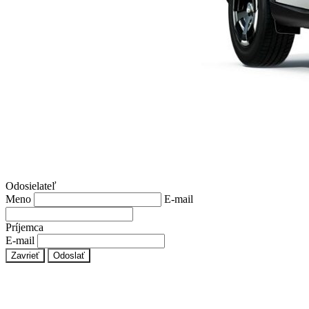
Odosielateľ
Meno
E-mail
Príjemca
E-mail
Zavrieť
Odoslať