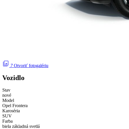
photo_library
7
Otvoriť fotogalériu
Vozidlo
Stav
nové
Model
Opel Frontera
Karoséria
SUV
Farba
biela základná svetlá