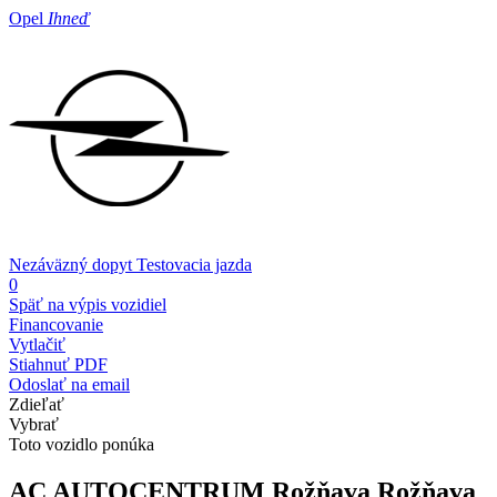
Opel
Ihneď
Nezáväzný dopyt
Testovacia jazda
0
Späť na výpis vozidiel
Financovanie
Vytlačiť
Stiahnuť PDF
Odoslať na email
Zdieľať
Vybrať
Toto vozidlo ponúka
AC AUTOCENTRUM Rožňava
Rožňava