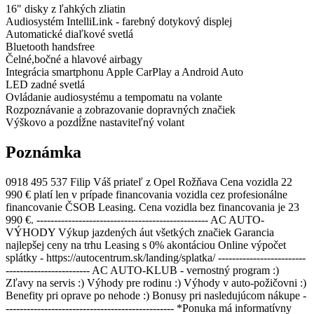
16" disky z ľahkých zliatin
Audiosystém IntelliLink - farebný dotykový displej
Automatické diaľkové svetlá
Bluetooth handsfree
Čelné,bočné a hlavové airbagy
Integrácia smartphonu Apple CarPlay a Android Auto
LED zadné svetlá
Ovládanie audiosystému a tempomatu na volante
Rozpoznávanie a zobrazovanie dopravných značiek
Výškovo a pozdĺžne nastaviteľný volant
Poznámka
0918 495 537 Filip Váš priateľ z Opel Rožňava Cena vozidla 22
990 € platí len v prípade financovania vozidla cez profesionálne
financovanie ČSOB Leasing. Cena vozidla bez financovania je 23
990 €. ------------------------------------------------- AC AUTO-
VÝHODY Výkup jazdených áut všetkých značiek Garancia
najlepšej ceny na trhu Leasing s 0% akontáciou Online výpočet
splátky - https://autocentrum.sk/landing/splatka/ -------------------------
------------------------ AC AUTO-KLUB - vernostný program :)
Zľavy na servis :) Výhody pre rodinu :) Výhody v auto-požičovni :)
Benefity pri oprave po nehode :) Bonusy pri nasledujúcom nákupe -
------------------------------------------------ *Ponuka má informatívny