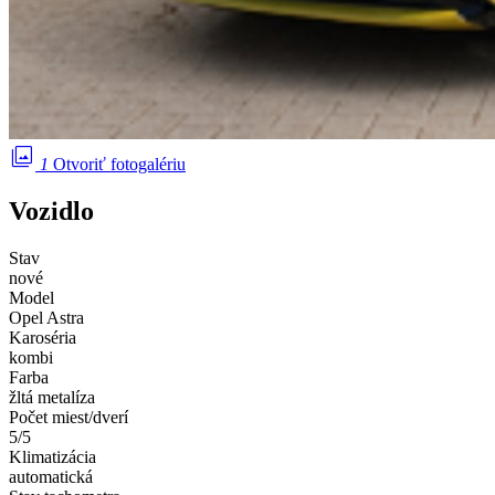
photo_library
1
Otvoriť fotogalériu
Vozidlo
Stav
nové
Model
Opel Astra
Karoséria
kombi
Farba
žltá metalíza
Počet miest/dverí
5/5
Klimatizácia
automatická