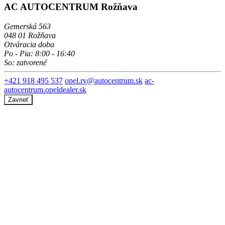
AC AUTOCENTRUM Rožňava
Gemerská 563
048 01 Rožňava
Otváracia doba
Po - Pia: 8:00 - 16:40
So: zatvorené
+421 918 495 537
opel.rv@autocentrum.sk
ac-
autocentrum.opeldealer.sk
Zavrieť