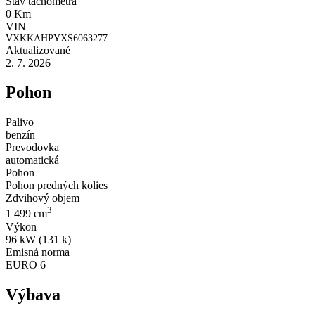
Stav tachometra
0 Km
VIN
VXKKAHPYXS6063277
Aktualizované
2. 7. 2026
Pohon
Palivo
benzín
Prevodovka
automatická
Pohon
Pohon predných kolies
Zdvihový objem
3
1 499 cm
Výkon
96 kW (131 k)
Emisná norma
EURO 6
Výbava