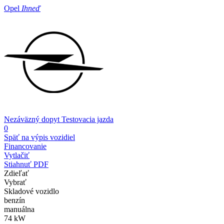
Opel
Ihneď
Nezáväzný dopyt
Testovacia jazda
0
Späť na výpis vozidiel
Financovanie
Vytlačiť
Stiahnuť PDF
Zdieľať
Vybrať
Skladové vozidlo
benzín
manuálna
74 kW