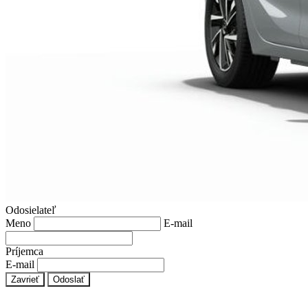
Odosielateľ
Meno
E-mail
Príjemca
E-mail
Zavrieť
Odoslať