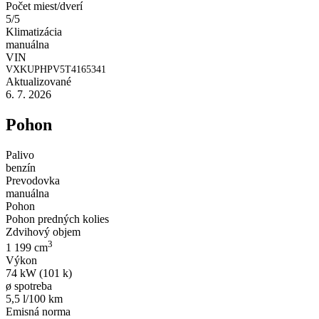
Počet miest/dverí
5/5
Klimatizácia
manuálna
VIN
VXKUPHPV5T4165341
Aktualizované
6. 7. 2026
Pohon
Palivo
benzín
Prevodovka
manuálna
Pohon
Pohon predných kolies
Zdvihový objem
3
1 199 cm
Výkon
74 kW (101 k)
ø spotreba
5,5 l/100 km
Emisná norma