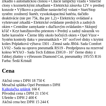
zrkadlo s automatickou clonou • Čítacie lampičky vzadu • Slnečné
clony s kozmetickými zrkadlami • Elektrická zásuvka 12V v prednej
konzole • Výškovo a pozdĺžne nastaviteľný volant • Start/Stop
systém: zosilnený štartér, vysokokapacitná batéria, tlačidlo
deaktivácie (nie pre 75k, iba pre 1,2) • Elektricky ovládané a
vyhrievané zrkadlá • Elektrické ovládanie predných a zadných
okien • Centrálne zamykanie s diaľkovým ovládaním • Sklopný
kľúč • Kryt batožinového priestoru • Predný a zadný nárazník vo
farbe karosérie • Čierne lišty okolo bočných okien • Opel Vizor •
Systém kontroly tlaku v pneumatikách • 16" oceľové disky s krytmi
kolies Príplatková výbava: I301 - Zimná sada JB04- Sada Comfort
LV02 - Sada na opravu pneumatík RS19 - Predpríprava na rezervné
koleso WYAO - Sada Tech Edition ZHG9 - 16" čierne disky z
ľahkej zliatiny s výbrusom Diamond Cut, pneumatiky 195/55 R16
Farba: Šedá Kristall
Cena
Akčná cena s DPH
18 750 €
Mesačná splátka Opel Premium s DPH
Kalkulačka splátok
166 €
Pôvodná cena s DPH
21 150 €
Ušetríte s DPH
2 400 €
Akčná cena bez DPH
15 244 €