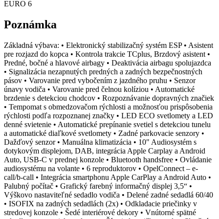
EURO 6
Poznámka
Základná výbava: • Elektronický stabilizačný systém ESP • Asistent
pre rozjazd do kopca • Kontrola trakcie TCplus, Brzdový asistent •
Predné, bočné a hlavové airbagy • Deaktivácia airbagu spolujazdca
• Signalizácia nezapnutých predných a zadných bezpečnostných
pásov • Varovanie pred vybočením z jazdného pruhu • Senzor
únavy vodiča • Varovanie pred čelnou kolíziou • Automatické
brzdenie s detekciou chodcov • Rozpoznávanie dopravných značiek
• Tempomat s obmedzovačom rýchlosti a možnosťou prispôsobenia
rýchlosti podľa rozpoznanej značky • LED ECO svetlomety a LED
denné svietenie • Automatické prepínanie svetiel s detekciou tunelu
a automatické diaľkové svetlomety • Zadné parkovacie senzory •
Dažďový senzor • Manuálna klimatizácia • 10" Audiosystém s
dotykovým displejom, DAB, integrácia Apple Carplay a Android
Auto, USB-C v prednej konzole • Bluetooth handsfree • Ovládanie
audiosystému na volante • 6 reproduktorov • OpelConnect – e-
call/b-call • Integrácia smartphonu Apple CarPlay a Android Auto •
Palubný počítač • Grafický farebný informačný displej 3,5“ •
Výškovo nastaviteľné sedadlo vodiča • Delené zadné sedadlá 60/40
• ISOFIX na zadných sedadlách (2x) • Odkladacie priečinky v
stredovej konzole • Šedé interiérové dekory • Vnútorné spätné