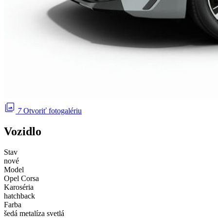
photo_library
7
Otvoriť fotogalériu
Vozidlo
Stav
nové
Model
Opel Corsa
Karoséria
hatchback
Farba
šedá metalíza svetlá