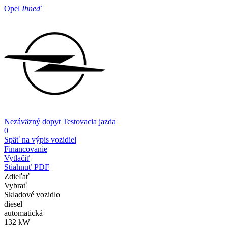
Opel
Ihneď
Nezáväzný dopyt
Testovacia jazda
0
Späť na výpis vozidiel
Financovanie
Vytlačiť
Stiahnuť PDF
Zdieľať
Vybrať
Skladové vozidlo
diesel
automatická
132 kW