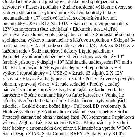
Odkladací priestor na prístrojovej doske pred spolujazdcom,
zatvorený • Plastová podlaha • Zadné presklené výklopné dvere, so
zadným stieračom a vyhrievaním • Systém kontroly tlaku v
pneumatikách • 17˝ oceľové kolesá, s celoplošnými krytmi,
pneumatiky 225/55 R17 XL 101V • Sada na opravu pneumatík s
12V kompresorom (bez zdviháka) • Elektricky nastaviteľné,
vyhrievané a sklopné vonkajšie spätné zrkadlá • Samostatné sedadlo
spolujazdca, výškovo nastaviteľné s lakťovou opierkou • Sklopná 3-
miestna lavica v 2. a 3. rade sedadiel, delená 1/3 a 2/3, 3x ISOFIX v
každom rade • Šedé interiérové dekory Liquid paladium •
Kompletné vnútorné obloženie • Slnečné clony osvetlené • 10"
farebný prístrojový displej • 10" Multimedia audiosystém IVI mid s
10'' HD farebným dotykovým displejom • 4 reproduktory + 4
výškové reproduktory • 2 USB-C v 2.rade (B stĺpik), 2 X 12V
zásuvka • Hlavové airbagy pre 2. a 3.rad • Posuvné dvere s pevným
oknom, vpravo aj vľavo, v 2. rade sedadiel • Predný a zadný
nárazník vo farbe karosérie • Kryt vonkajších zrkadiel vo farbe
karosérie • Bočné ochranné lišty vo farbe karosérie • Vonkajšie
kľučky dverí vo farbe karosérie • Lesklé čierne kryty vonkajších
zrkadiel • Lesklé čierne bočné lišty • Full ecoLED svetlomety &
Hmlové svetlomety • Automatické ovládanie svetlometov • Solar
Protect® zatmavené okná v zadnej časti, 70% tónovanie Príplatková
výbava: AQ05 - Ťažné zariadenie NR02- Klimatizácia pre zadnú
časť kabíny a automatická dvojzónová klimatizácia vpredu WO07-
Sada Design ZJA9- Sada Connect BRFY - Sada Family RL05 -