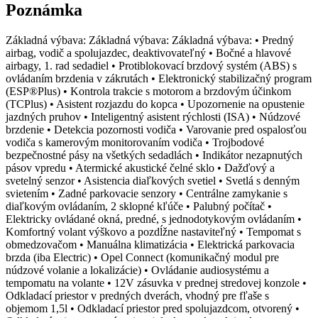
Poznámka
Základná výbava: Základná výbava: Základná výbava: • Predný
airbag, vodič a spolujazdec, deaktivovateľný • Bočné a hlavové
airbagy, 1. rad sedadiel • Protiblokovací brzdový systém (ABS) s
ovládaním brzdenia v zákrutách • Elektronický stabilizačný program
(ESP®Plus) • Kontrola trakcie s motorom a brzdovým účinkom
(TCPlus) • Asistent rozjazdu do kopca • Upozornenie na opustenie
jazdných pruhov • Inteligentný asistent rýchlosti (ISA) • Núdzové
brzdenie • Detekcia pozornosti vodiča • Varovanie pred ospalosťou
vodiča s kamerovým monitorovaním vodiča • Trojbodové
bezpečnostné pásy na všetkých sedadlách • Indikátor nezapnutých
pásov vpredu • Atermické akustické čelné sklo • Dažďový a
svetelný senzor • Asistencia diaľkových svetiel • Svetlá s denným
svietením • Zadné parkovacie senzory • Centrálne zamykanie s
diaľkovým ovládaním, 2 sklopné kľúče • Palubný počítač •
Elektricky ovládané okná, predné, s jednodotykovým ovládaním •
Komfortný volant výškovo a pozdĺžne nastaviteľný • Tempomat s
obmedzovačom • Manuálna klimatizácia • Elektrická parkovacia
brzda (iba Electric) • Opel Connect (komunikačný modul pre
núdzové volanie a lokalizácie) • Ovládanie audiosystému a
tempomatu na volante • 12V zásuvka v prednej stredovej konzole •
Odkladací priestor v predných dverách, vhodný pre fľaše s
objemom 1,5l • Odkladací priestor pred spolujazdcom, otvorený •