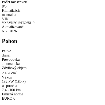
Počet miest/dverí
8/5
Klimatizácia
manuálna
VIN
VXEVNFC19TZ065119
Aktualizované
6. 7. 2026
Pohon
Palivo
diesel
Prevodovka
automatická
Zdvihový objem
3
2 184 cm
Výkon
132 kW (180 k)
ø spotreba
7,4 l/100 km
Emisná norma
EURO 6