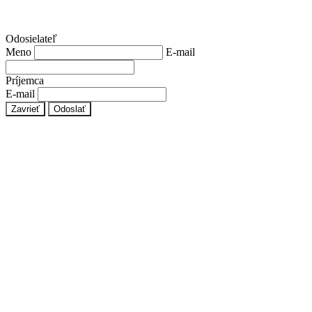
Odosielateľ
Meno
E-mail
Príjemca
E-mail
Zavrieť
Odoslať