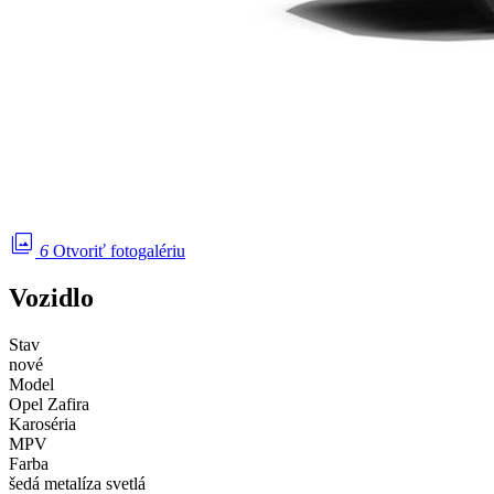
photo_library
6
Otvoriť fotogalériu
Vozidlo
Stav
nové
Model
Opel Zafira
Karoséria
MPV
Farba
šedá metalíza svetlá