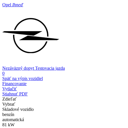
Opel
Ihneď
Nezáväzný dopyt
Testovacia jazda
0
Späť na výpis vozidiel
Financovanie
Vytlačiť
Stiahnuť PDF
Zdieľať
Vybrať
Skladové vozidlo
benzín
automatická
81 kW