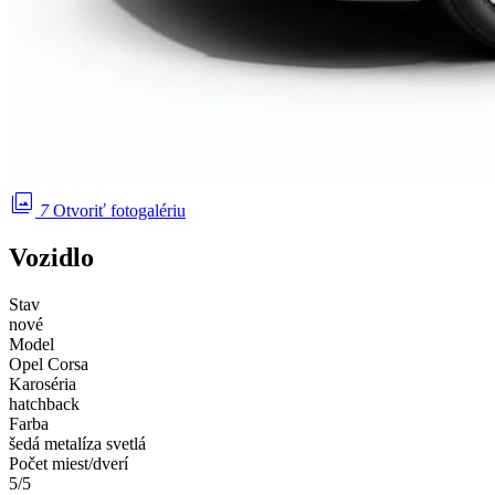
photo_library
7
Otvoriť fotogalériu
Vozidlo
Stav
nové
Model
Opel Corsa
Karoséria
hatchback
Farba
šedá metalíza svetlá
Počet miest/dverí
5/5