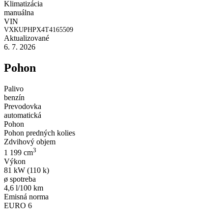
Klimatizácia
manuálna
VIN
VXKUPHPX4T4165509
Aktualizované
6. 7. 2026
Pohon
Palivo
benzín
Prevodovka
automatická
Pohon
Pohon predných kolies
Zdvihový objem
3
1 199 cm
Výkon
81 kW (110 k)
ø spotreba
4,6 l/100 km
Emisná norma
EURO 6