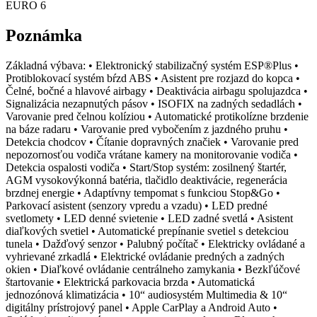
EURO 6
Poznámka
Základná výbava: • Elektronický stabilizačný systém ESP®Plus •
Protiblokovací systém bŕzd ABS • Asistent pre rozjazd do kopca •
Čelné, bočné a hlavové airbagy • Deaktivácia airbagu spolujazdca •
Signalizácia nezapnutých pásov • ISOFIX na zadných sedadlách •
Varovanie pred čelnou kolíziou • Automatické protikolízne brzdenie
na báze radaru • Varovanie pred vybočením z jazdného pruhu •
Detekcia chodcov • Čítanie dopravných značiek • Varovanie pred
nepozornosťou vodiča vrátane kamery na monitorovanie vodiča •
Detekcia ospalosti vodiča • Start/Stop systém: zosilnený štartér,
AGM vysokovýkonná batéria, tlačidlo deaktivácie, regenerácia
brzdnej energie • Adaptívny tempomat s funkciou Stop&Go •
Parkovací asistent (senzory vpredu a vzadu) • LED predné
svetlomety • LED denné svietenie • LED zadné svetlá • Asistent
diaľkových svetiel • Automatické prepínanie svetiel s detekciou
tunela • Dažďový senzor • Palubný počítač • Elektricky ovládané a
vyhrievané zrkadlá • Elektrické ovládanie predných a zadných
okien • Diaľkové ovládanie centrálneho zamykania • Bezkľúčové
štartovanie • Elektrická parkovacia brzda • Automatická
jednozónová klimatizácia • 10“ audiosystém Multimedia & 10“
digitálny prístrojový panel • Apple CarPlay a Android Auto •