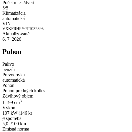
Počet miest/dverí
5/5
Klimatizácia
automatická
VIN
VXKFRHPY0T1032596
Aktualizované
6. 7. 2026
Pohon
Palivo
benzín
Prevodovka
automatická
Pohon
Pohon predných kolies
Zdvihový objem
3
1 199 cm
Výkon
107 kW (146 k)
ø spotreba
5,0 l/100 km
Emisná norma