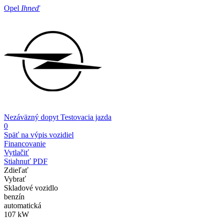
Opel
Ihneď
Nezáväzný dopyt
Testovacia jazda
0
Späť na výpis vozidiel
Financovanie
Vytlačiť
Stiahnuť PDF
Zdieľať
Vybrať
Skladové vozidlo
benzín
automatická
107 kW