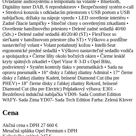
Ovládanie audiosystému a tempomatu na volante • Bluetooth,
Digitálny tuner DAB, 6 reproduktorov • Bezpečnostný systém e-call
• Stredová konzola s odkladacím priestorom s USB portom a USB
nabíjačkou, držiaky na nápoje vpredu • LED osvetlenie interiéru •
Zadné čítacie lampičky • Slnečné clony s osvetlenými zrkadlami •
Osvetlenie batožinového priestoru • Delené zadné sedadlá 40/60
(5dv.) • Delené zadné sedadlá 40/20/40 (ST) • FlexFloor so
sieťkami v batožinovom priestore (iba ST) • Výškovo a pozdĺžne
nastaviteľný volant • Volant potiahnutý kožou • Intelli-Seat
ergonomické predné sedadlá • Výškovo nastaviteľné sedadlo vodiča
a spolujazdca • Čierne lišty okolo bočných okien • Čierne lesklé
kryty spätných zrkadiel • Opel Vizor ® 3-D s Opel Blitz,
podsvietený • Systém kontroly tlaku v pneumatikách • Sada na
opravu pneumatík • 16“ disky z ľahkej zliatiny Admiral • 17“ čierne
disky z ľahkej zliatiny Kadett, brúsené Diamond Cut (iba pre
PHEV) • 18" čierne disky z ľahkej zliatiny Rekord, brúsené
Diamond Cut (iba pre Electric) Príplatkový výbava: E301 -
Bezdrôtová indukčná nabíjačka VD09- Sada Comfort Edition
WAFY- Sada Zima YD07- Sada Tech Edition Farba: Zelená Klover
Cena
Akčná cena s DPH
27 660 €
Mesačná splátka Opel Premium s DPH