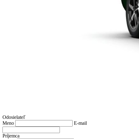
Odosielateľ
Meno
E-mail
Príjemca