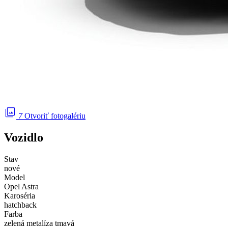
photo_library
7
Otvoriť fotogalériu
Vozidlo
Stav
nové
Model
Opel Astra
Karoséria
hatchback
Farba
zelená metalíza tmavá