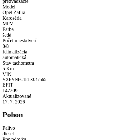
predvádzacie
Model
Opel Zafira
Karoséria
MPV
Farba
šedá
Počet miest/dverí
8/8
Klimatizácia
automatická
Stav tachometra
5 Km
VIN
VXEVNFC18TZ047565
EFIT
147209
Aktualizované
17. 7. 2026
Pohon
Palivo
diesel
Prevodovka