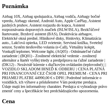
Poznámka
Airbag 10X, Airbag spolujazdca, Airbag vodiča, Airbagy bočné
vpredu, Airbagy okenné, Android Auto, Apple CarPlay, Asistent
jazdných pruhov, Asistent rozjazdu do kopca, Asistent
rozpoznávania dopravných značiek (ISLW/ISLA), Bezkľúčové
štartovanie, Brzdový asistent (BAS), Deaktivácia airbagov,
Elektrické okná predné, Hliníkové disky, Hmlovky, Klimatizácia
auto., Lakťová opierka, LED svietenie, Servisná knižka, Svetelný
senzor, Systém tiesňového volania (e-Call), Virtuálny kokpit,
Vonkajší teplomer, Welcome light, (AQ05) - Odnímateľné ťažné
zariadenie | (BQ01) - Zosilnené elektrické vedenie - zosilnený
alternátor a štartér vyššej triedy a predpríprava na ťažné zariadenie |
(DK12) - Nezávislé kúrenie s diaľkovým ovládaním (teplovodné) | |
VOZIDLO SKLADOM IHNEĎ K ODBERU | CENA PLATNÁ
PRI FINANCOVANÍ CEZ ČSOB OPEL PREMIUM - CENA PRI
PRIAMEJ PLATBE 44990,00 € s DPH | Podrobné informácie o
vozidlách, ich výbave a príslušenstve Vám poskytne predajca.
Údaje majú len informatívny charakter. Predajca si vyhradzuje právo
zmeniť ceny a špecifikácie bez predchádzajúceho upozornenia.
Cena