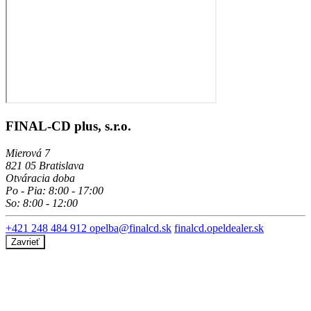
FINAL-CD plus, s.r.o.
Mierová 7
821 05 Bratislava
Otváracia doba
Po - Pia: 8:00 - 17:00
So: 8:00 - 12:00
+421 248 484 912
opelba@finalcd.sk
finalcd.opeldealer.sk
Zavrieť