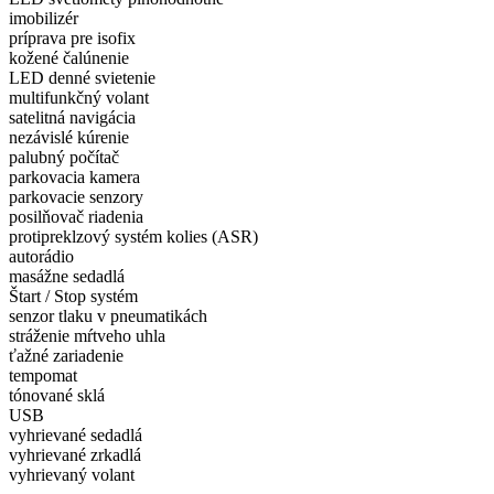
imobilizér
príprava pre isofix
kožené čalúnenie
LED denné svietenie
multifunkčný volant
satelitná navigácia
nezávislé kúrenie
palubný počítač
parkovacia kamera
parkovacie senzory
posilňovač riadenia
protipreklzový systém kolies (ASR)
autorádio
masážne sedadlá
Štart / Stop systém
senzor tlaku v pneumatikách
stráženie mŕtveho uhla
ťažné zariadenie
tempomat
tónované sklá
USB
vyhrievané sedadlá
vyhrievané zrkadlá
vyhrievaný volant