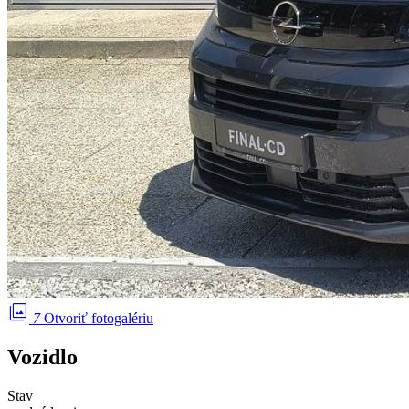
photo_library
7
Otvoriť fotogalériu
Vozidlo
Stav