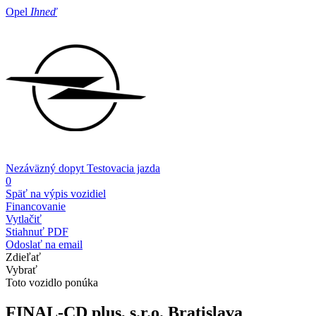
Opel
Ihneď
Nezáväzný dopyt
Testovacia jazda
0
Späť na výpis vozidiel
Financovanie
Vytlačiť
Stiahnuť PDF
Odoslať na email
Zdieľať
Vybrať
Toto vozidlo ponúka
FINAL-CD plus, s.r.o.
Bratislava