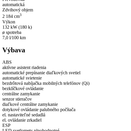
automatická
Zdvihový objem
3
2 184 cm
Výkon
132 kW (180 k)
ø spotreba
7,0 l/100 km
Výbava
ABS
aktívne asistent riadenia
automatické prepínanie diaľkových svetiel
automatické svietenie
bezdrôtová nabíjačka mobilných telefónov (Qi)
bezklíčkové ovládanie
centrálne zamykanie
senzor stieračov
diaľkové centrálne zamykanie
dotykové ovládanie palubného počítača
el. nastaviteľné sedadlá
el. ovládanie zrkadiel
ESP
LED svetlomety plnohodnotné