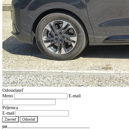
Odosielateľ
Meno
E-mail
Príjemca
E-mail
Zavrieť
Odoslať