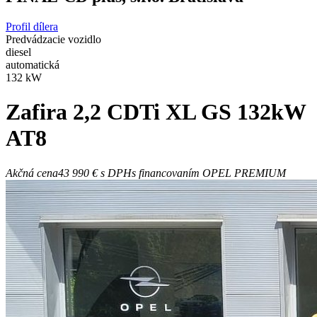
Profil dílera
Predvádzacie vozidlo
diesel
automatická
132 kW
Zafira
2,2 CDTi XL GS 132kW
AT8
Akčná cena
43 990 €
s DPH
s financovaním OPEL PREMIUM