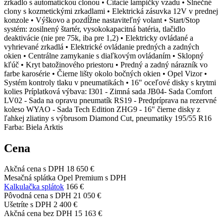
zrkadlo s automatickou clonou • Čítacie lampičky vzadu • Slnečné
clony s kozmetickými zrkadlami • Elektrická zásuvka 12V v prednej
konzole • Výškovo a pozdĺžne nastaviteľný volant • Start/Stop
systém: zosilnený štartér, vysokokapacitná batéria, tlačidlo
deaktivácie (nie pre 75k, iba pre 1,2) • Elektricky ovládané a
vyhrievané zrkadlá • Elektrické ovládanie predných a zadných
okien • Centrálne zamykanie s diaľkovým ovládaním • Sklopný
kľúč • Kryt batožinového priestoru • Predný a zadný nárazník vo
farbe karosérie • Čierne lišty okolo bočných okien • Opel Vizor •
Systém kontroly tlaku v pneumatikách • 16" oceľové disky s krytmi
kolies Príplatková výbava: I301 - Zimná sada JB04- Sada Comfort
LV02 - Sada na opravu pneumatík RS19 - Predpríprava na rezervné
koleso WYAO - Sada Tech Edition ZHG9 - 16" čierne disky z
ľahkej zliatiny s výbrusom Diamond Cut, pneumatiky 195/55 R16
Farba: Biela Arktis
Cena
Akčná cena s DPH
18 650 €
Mesačná splátka Opel Premium s DPH
Kalkulačka splátok
166 €
Pôvodná cena s DPH
21 050 €
Ušetríte s DPH
2 400 €
Akčná cena bez DPH
15 163 €