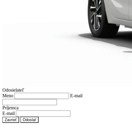
Odosielateľ
Meno
E-mail
Príjemca
E-mail
Zavrieť
Odoslať