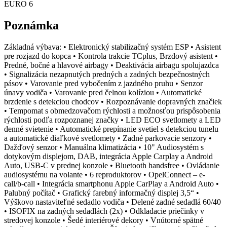
EURO 6
Poznámka
Základná výbava: • Elektronický stabilizačný systém ESP • Asistent
pre rozjazd do kopca • Kontrola trakcie TCplus, Brzdový asistent •
Predné, bočné a hlavové airbagy • Deaktivácia airbagu spolujazdca
• Signalizácia nezapnutých predných a zadných bezpečnostných
pásov • Varovanie pred vybočením z jazdného pruhu • Senzor
únavy vodiča • Varovanie pred čelnou kolíziou • Automatické
brzdenie s detekciou chodcov • Rozpoznávanie dopravných značiek
• Tempomat s obmedzovačom rýchlosti a možnosťou prispôsobenia
rýchlosti podľa rozpoznanej značky • LED ECO svetlomety a LED
denné svietenie • Automatické prepínanie svetiel s detekciou tunelu
a automatické diaľkové svetlomety • Zadné parkovacie senzory •
Dažďový senzor • Manuálna klimatizácia • 10" Audiosystém s
dotykovým displejom, DAB, integrácia Apple Carplay a Android
Auto, USB-C v prednej konzole • Bluetooth handsfree • Ovládanie
audiosystému na volante • 6 reproduktorov • OpelConnect – e-
call/b-call • Integrácia smartphonu Apple CarPlay a Android Auto •
Palubný počítač • Grafický farebný informačný displej 3,5“ •
Výškovo nastaviteľné sedadlo vodiča • Delené zadné sedadlá 60/40
• ISOFIX na zadných sedadlách (2x) • Odkladacie priečinky v
stredovej konzole • Šedé interiérové dekory • Vnútorné spätné