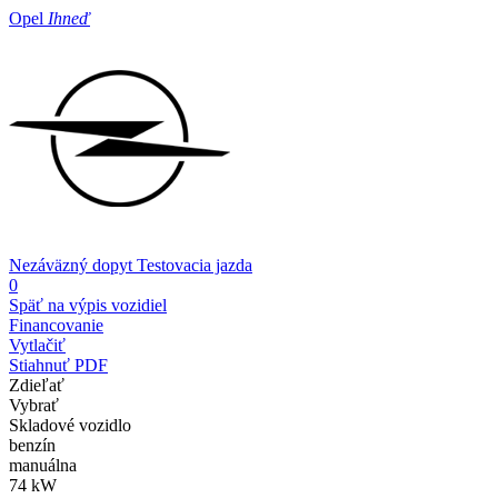
Opel
Ihneď
Nezáväzný dopyt
Testovacia jazda
0
Späť na výpis vozidiel
Financovanie
Vytlačiť
Stiahnuť PDF
Zdieľať
Vybrať
Skladové vozidlo
benzín
manuálna
74 kW