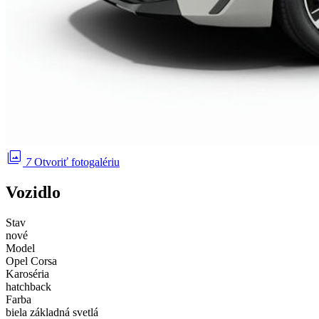
photo_library
7
Otvoriť fotogalériu
Vozidlo
Stav
nové
Model
Opel Corsa
Karoséria
hatchback
Farba
biela základná svetlá