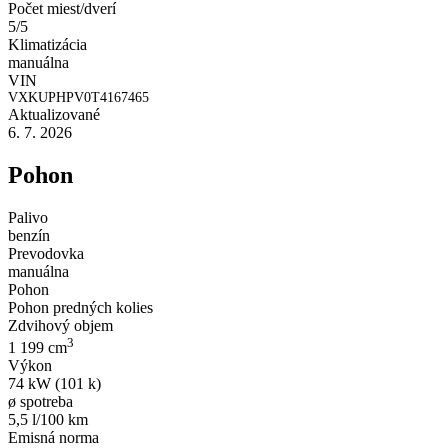
Počet miest/dverí
5/5
Klimatizácia
manuálna
VIN
VXKUPHPV0T4167465
Aktualizované
6. 7. 2026
Pohon
Palivo
benzín
Prevodovka
manuálna
Pohon
Pohon predných kolies
Zdvihový objem
3
1 199 cm
Výkon
74 kW (101 k)
ø spotreba
5,5 l/100 km
Emisná norma