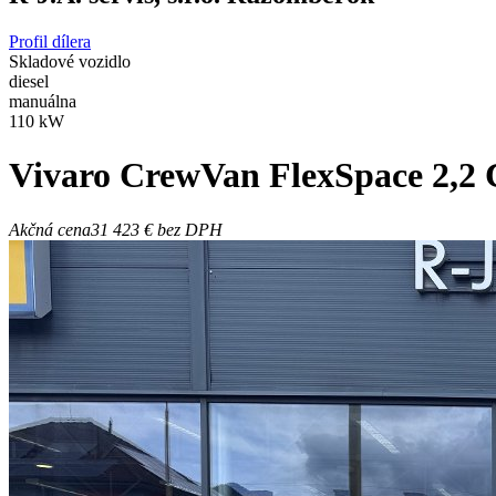
Profil dílera
Skladové vozidlo
diesel
manuálna
110 kW
Vivaro
CrewVan FlexSpace 2,2
Akčná cena
31 423 €
bez DPH