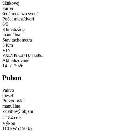
úžitkovej
Farba
šedá metalíza svetlá
Počet miest/dverí
6/5
Klimatizácia
manuálna
Stav tachometra
5 Km
VIN
VXEVPFC37TU445861
Aktualizované
14. 7. 2026
Pohon
Palivo
diesel
Prevodovka
manuálna
Zdvihový objem
3
2 184 cm
Výkon
110 kW (150 k)