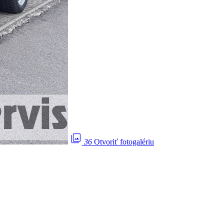
photo_library
36
Otvoriť fotogalériu