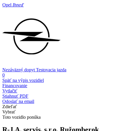
Opel
Ihneď
Nezáväzný dopyt
Testovacia jazda
0
Späť na výpis vozidiel
Financovanie
Vytlačiť
Stiahnuť PDF
Odoslať na email
Zdieľať
Vybrať
Toto vozidlo ponúka
R-J.A. servis, s.r.o.
Ružomberok