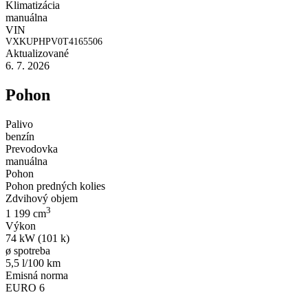
Klimatizácia
manuálna
VIN
VXKUPHPV0T4165506
Aktualizované
6. 7. 2026
Pohon
Palivo
benzín
Prevodovka
manuálna
Pohon
Pohon predných kolies
Zdvihový objem
3
1 199 cm
Výkon
74 kW (101 k)
ø spotreba
5,5 l/100 km
Emisná norma
EURO 6