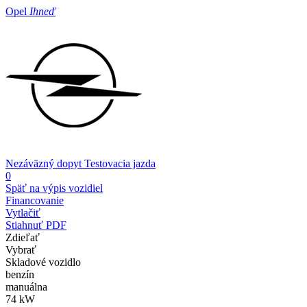
Opel
Ihneď
Nezáväzný dopyt
Testovacia jazda
0
Späť na výpis vozidiel
Financovanie
Vytlačiť
Stiahnuť PDF
Zdieľať
Vybrať
Skladové vozidlo
benzín
manuálna
74 kW