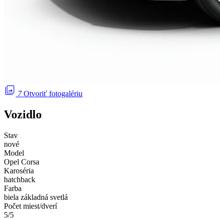
photo_library
7
Otvoriť fotogalériu
Vozidlo
Stav
nové
Model
Opel Corsa
Karoséria
hatchback
Farba
biela základná svetlá
Počet miest/dverí
5/5