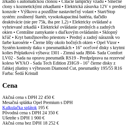
zrkadlo s automatickou clonou • Čítacie lampičky vzadu • Slnečné
clony s kozmetickými zrkadlami • Elektrická zásuvka 12V v prednej
konzole • Výškovo a pozdĺžne nastaviteľný volant • Start/Stop
systém: zosilnený štartér, vysokokapacitná batéria, tlačidlo
deaktivácie (nie pre 75k, iba pre 1,2) • Elektricky ovládané a
vyhrievané zrkadlá • Elektrické ovládanie predných a zadných
okien • Centrálne zamykanie s diaľkovým ovládaním • Sklopný
kľúč • Kryt batožinového priestoru • Predný a zadný nárazník vo
farbe karosérie • Čierne lišty okolo bočných okien • Opel Vizor •
Systém kontroly tlaku v pneumatikách • 16" oceľové disky s krytmi
kolies Príplatková výbava: I301 - Zimná sada JB04- Sada Comfort
LV02 - Sada na opravu pneumatík RS19 - Predpríprava na rezervné
koleso WYAO - Sada Tech Edition ZHG9 - 16" čierne disky z
ľahkej zliatiny s výbrusom Diamond Cut, pneumatiky 195/55 R16
Farba: Šedá Kristall
Cena
Akčná cena s DPH
22 450 €
Mesačná splátka Opel Premium s DPH
Kalkulačka splátok
195 €
Pôvodná cena s DPH
24 350 €
Ušetríte s DPH
1 900 €
Akčná cena bez DPH
18 252 €