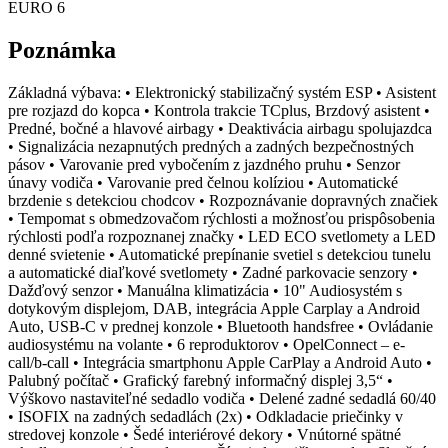
EURO 6
Poznámka
Základná výbava: • Elektronický stabilizačný systém ESP • Asistent
pre rozjazd do kopca • Kontrola trakcie TCplus, Brzdový asistent •
Predné, bočné a hlavové airbagy • Deaktivácia airbagu spolujazdca
• Signalizácia nezapnutých predných a zadných bezpečnostných
pásov • Varovanie pred vybočením z jazdného pruhu • Senzor
únavy vodiča • Varovanie pred čelnou kolíziou • Automatické
brzdenie s detekciou chodcov • Rozpoznávanie dopravných značiek
• Tempomat s obmedzovačom rýchlosti a možnosťou prispôsobenia
rýchlosti podľa rozpoznanej značky • LED ECO svetlomety a LED
denné svietenie • Automatické prepínanie svetiel s detekciou tunelu
a automatické diaľkové svetlomety • Zadné parkovacie senzory •
Dažďový senzor • Manuálna klimatizácia • 10" Audiosystém s
dotykovým displejom, DAB, integrácia Apple Carplay a Android
Auto, USB-C v prednej konzole • Bluetooth handsfree • Ovládanie
audiosystému na volante • 6 reproduktorov • OpelConnect – e-
call/b-call • Integrácia smartphonu Apple CarPlay a Android Auto •
Palubný počítač • Grafický farebný informačný displej 3,5“ •
Výškovo nastaviteľné sedadlo vodiča • Delené zadné sedadlá 60/40
• ISOFIX na zadných sedadlách (2x) • Odkladacie priečinky v
stredovej konzole • Šedé interiérové dekory • Vnútorné spätné