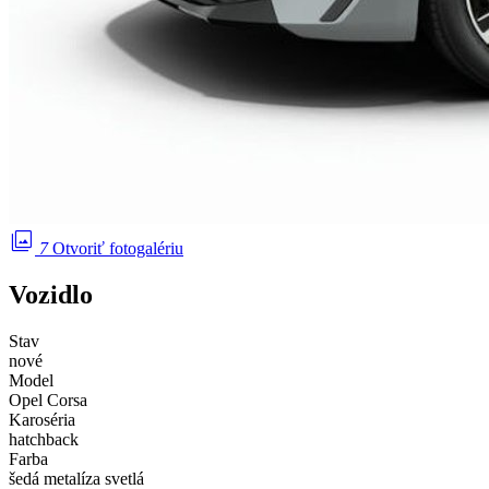
photo_library
7
Otvoriť fotogalériu
Vozidlo
Stav
nové
Model
Opel Corsa
Karoséria
hatchback
Farba
šedá metalíza svetlá