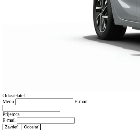
Odosielateľ
Meno
E-mail
Príjemca
E-mail
Zavrieť
Odoslať