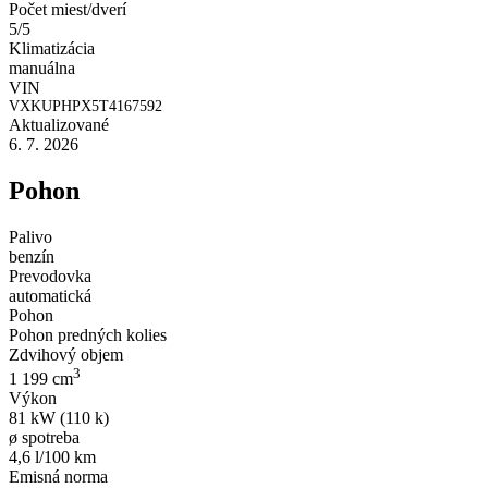
Počet miest/dverí
5/5
Klimatizácia
manuálna
VIN
VXKUPHPX5T4167592
Aktualizované
6. 7. 2026
Pohon
Palivo
benzín
Prevodovka
automatická
Pohon
Pohon predných kolies
Zdvihový objem
3
1 199 cm
Výkon
81 kW (110 k)
ø spotreba
4,6 l/100 km
Emisná norma