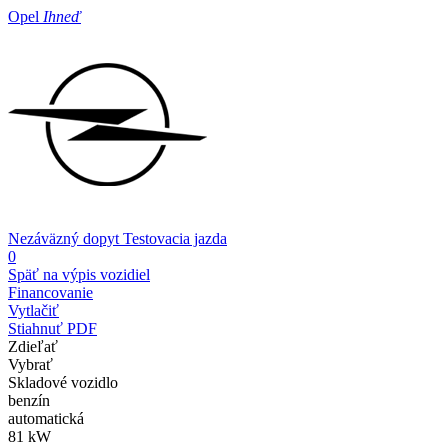
Opel
Ihneď
Nezáväzný dopyt
Testovacia jazda
0
Späť na výpis vozidiel
Financovanie
Vytlačiť
Stiahnuť PDF
Zdieľať
Vybrať
Skladové vozidlo
benzín
automatická
81 kW