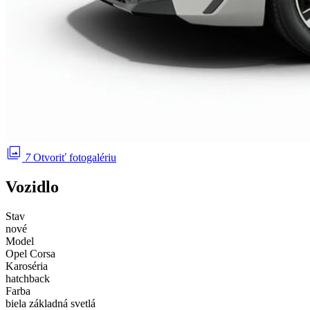
photo_library
7
Otvoriť fotogalériu
Vozidlo
Stav
nové
Model
Opel Corsa
Karoséria
hatchback
Farba
biela základná svetlá