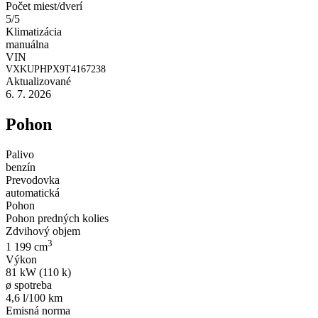
Počet miest/dverí
5/5
Klimatizácia
manuálna
VIN
VXKUPHPX9T4167238
Aktualizované
6. 7. 2026
Pohon
Palivo
benzín
Prevodovka
automatická
Pohon
Pohon predných kolies
Zdvihový objem
3
1 199 cm
Výkon
81 kW (110 k)
ø spotreba
4,6 l/100 km
Emisná norma