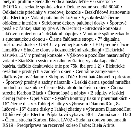
bielymi pruhmi • Sedadlo vodiča nastaviteľné v 6 smeroch •
ISOFIX na sedadle spolujazdca • Delené zadné sedadlá 60/40 •
Odkladacie priečinky v stredovej konzole • Bezkľúčové štartovanie
(iba Electric) • Volant potiahnutý kožou • Vysokolesklé čierne
obloženie interiéru • Strieborné dekory palubnej dosky • Športové
pedále z ľahkej zliatiny (iba AT&Electric) • Stredová konzola s
lakťovou opierkou a 2 držiakmi nápojov • Vnútorné spätné zrkadlo
s automatickou clonou • Čierne čalúnenie stropu • 7" digitálna
prístrojová doska • USB-C v prednej konzole • LED predné čítacie
lampičky • Slnečné clony s kozmetickými zrkadlami • Elektrická
zásuvka 12V v prednej konzole • Výškovo a pozdĺžne nastaviteľný
volant • Start/Stop systém: zosilnený štartér, vysokokapacitná
batéria, tlačidlo deaktivácie (nie pre 75k, iba pre 1,2) • Elektrické
ovládanie predných a zadných okien • Centrálne zamykanie s
diaľkovým ovládaním • Sklopný kľúč • Kryt batožinového priestoru
• Športový predný a zadný nárazník • Lesklá čierna spodná mriežka
predného nárazníku • Čierne lišty okolo bočných okien • Čierna
strecha Karbon Black • Čierne logá a nápisy • B stĺpiky v lesklej
čiernej farbe • Opel Vizor • Systém kontroly tlaku v pneumatikách •
16" čierne disky z ľahkej zliatiny s výbrusom DiamondCut, 8-
lúčové • 16" čierne disky z ľahkej zliatiny s výbrusom DiamondCut,
10-lúčové (iba Electric Príplatková výbava: I301 - Zimná sada JD20
- Čierna strecha Karbon Black LV02 - Sada na opravu pneumatík
RS19 - Predpríprava na rezervné koleso Farba: Biela Arktis