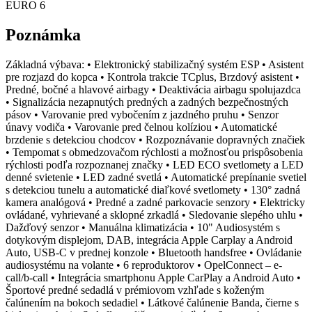
EURO 6
Poznámka
Základná výbava: • Elektronický stabilizačný systém ESP • Asistent
pre rozjazd do kopca • Kontrola trakcie TCplus, Brzdový asistent •
Predné, bočné a hlavové airbagy • Deaktivácia airbagu spolujazdca
• Signalizácia nezapnutých predných a zadných bezpečnostných
pásov • Varovanie pred vybočením z jazdného pruhu • Senzor
únavy vodiča • Varovanie pred čelnou kolíziou • Automatické
brzdenie s detekciou chodcov • Rozpoznávanie dopravných značiek
• Tempomat s obmedzovačom rýchlosti a možnosťou prispôsobenia
rýchlosti podľa rozpoznanej značky • LED ECO svetlomety a LED
denné svietenie • LED zadné svetlá • Automatické prepínanie svetiel
s detekciou tunelu a automatické diaľkové svetlomety • 130° zadná
kamera analógová • Predné a zadné parkovacie senzory • Elektricky
ovládané, vyhrievané a sklopné zrkadlá • Sledovanie slepého uhlu •
Dažďový senzor • Manuálna klimatizácia • 10" Audiosystém s
dotykovým displejom, DAB, integrácia Apple Carplay a Android
Auto, USB-C v prednej konzole • Bluetooth handsfree • Ovládanie
audiosystému na volante • 6 reproduktorov • OpelConnect – e-
call/b-call • Integrácia smartphonu Apple CarPlay a Android Auto •
Športové predné sedadlá v prémiovom vzhľade s koženým
čalúnením na bokoch sedadiel • Látkové čalúnenie Banda, čierne s