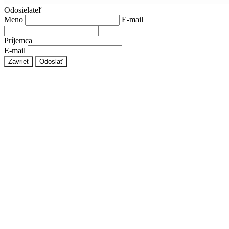
Odosielateľ
Meno
E-mail
Príjemca
E-mail
Zavrieť
Odoslať