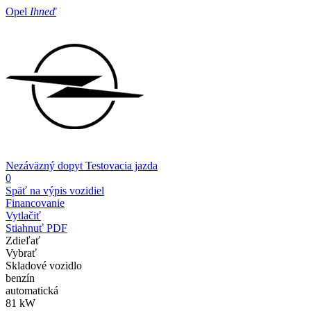
Opel
Ihneď
Nezáväzný dopyt
Testovacia jazda
0
Späť na výpis vozidiel
Financovanie
Vytlačiť
Stiahnuť PDF
Zdieľať
Vybrať
Skladové vozidlo
benzín
automatická
81 kW