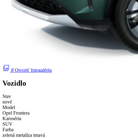
photo_library
8
Otvoriť fotogalériu
Vozidlo
Stav
nové
Model
Opel Frontera
Karoséria
SUV
Farba
zelená metalíza tmavá