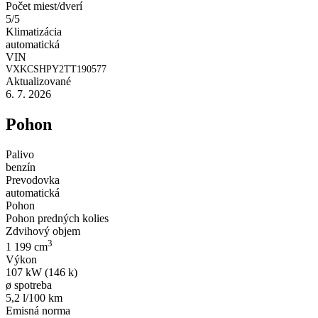
Počet miest/dverí
5/5
Klimatizácia
automatická
VIN
VXKCSHPY2TT190577
Aktualizované
6. 7. 2026
Pohon
Palivo
benzín
Prevodovka
automatická
Pohon
Pohon predných kolies
Zdvihový objem
3
1 199 cm
Výkon
107 kW (146 k)
ø spotreba
5,2 l/100 km
Emisná norma