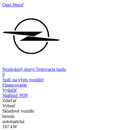
Opel
Ihneď
Nezáväzný dopyt
Testovacia jazda
0
Späť na výpis vozidiel
Financovanie
Vytlačiť
Stiahnuť PDF
Zdieľať
Vybrať
Skladové vozidlo
benzín
automatická
107 kW