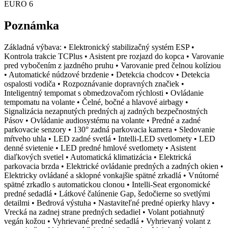
EURO 6
Poznámka
Základná výbava: • Elektronický stabilizačný systém ESP •
Kontrola trakcie TCPlus • Asistent pre rozjazd do kopca • Varovanie
pred vybočením z jazdného pruhu • Varovanie pred čelnou kolíziou
• Automatické núdzové brzdenie • Detekcia chodcov • Detekcia
ospalosti vodiča • Rozpoznávanie dopravných značiek •
Inteligentný tempomat s obmedzovačom rýchlosti • Ovládanie
tempomatu na volante • Čelné, bočné a hlavové airbagy •
Signalizácia nezapnutých predných aj zadných bezpečnostných
Pásov • Ovládanie audiosystému na volante • Predné a zadné
parkovacie senzory • 130° zadná parkovacia kamera • Sledovanie
mŕtveho uhla • LED zadné svetlá • Intelli-LED svetlomety • LED
denné svietenie • LED predné hmlové svetlomety • Asistent
diaľkových svetiel • Automatická klimatizácia • Elektrická
parkovacia brzda • Elektrické ovládanie predných a zadných okien •
Elektricky ovládané a sklopné vonkajšie spätné zrkadlá • Vnútorné
spätné zrkadlo s automatickou clonou • Intelli-Seat ergonomické
predné sedadlá • Látkové čalúnenie Gap, šedočierne so svetlými
detailmi • Bedrová výstuha • Nastaviteľné predné opierky hlavy •
Vrecká na zadnej strane predných sedadiel • Volant potiahnutý
vegán kožou • Vyhrievané predné sedadlá • Vyhrievaný volant z