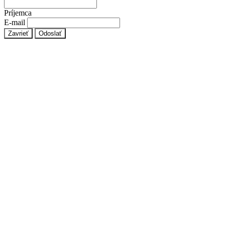
Príjemca
E-mail
Zavrieť
Odoslať