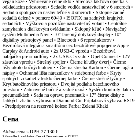
vegan kože • Vyhrievané čelné sklo • Stredová lakťová opierka s
odkladacím priestorom • Sedadlo vodiča nastaviteľné v 6 smeroch •
Sedadlo spolujazdca nastaviteľné v 4 smeroch • Sklopné zadné
sedadlá delené v pomere 60/40 • ISOFIX na zadných krajných
sedadlách • Výškovo a pozdĺžne nastaviteľný volant • Centrálne
zamykanie s diaľkovým ovládaním • Sklopný kľúč • Navigačný
systém Multimedia Navi • 10" farebný dotykový displej • 10"
digitálny prístrojový panel • Bluetooth • 6 reproduktorov •
Bezdrôtová integrácia smartfónu cez bezdrôtové pripojenie Apple
Carplay & Android auto • 2x USB-C vpredu • Bezdrôtová
nabíjačka pre smartfóny • 2x USB-C vzadu • Opel Connect • 12V
zásuvka vpredu • Strešný spojler • Čierne kľučky dverí • Čierne
lišty okolo bočných okien • • Čierna strecha Karbon • Čierne logá a
nápisy • Ochranná lišta nárazníkov v striebornej farbe • Kryty
spätných zrkadiel v lesklo čiernej farbe • Čierne strešné lyžiny •
Kryt batožinového priestoru • Dvojitá podlaha batožinového
priestoru • Zatmavené bočné a zadné okná • Systém kontroly tlaku v
pneumatikách • Sada na opravu pneumatík • 17" čierne disky z
ľahkých zliatin s výbrusom Diamond Cut Príplatková výbava: RS19
- Predpríprava na rezervné koleso Farba: Zelená Khaki
Cena
Akčná cena s DPH
27 130 €