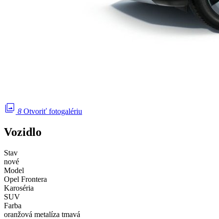
photo_library
8
Otvoriť fotogalériu
Vozidlo
Stav
nové
Model
Opel Frontera
Karoséria
SUV
Farba
oranžová metalíza tmavá