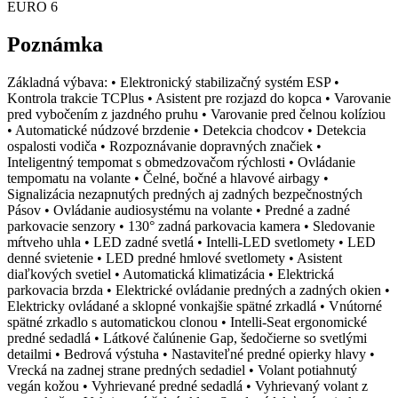
EURO 6
Poznámka
Základná výbava: • Elektronický stabilizačný systém ESP •
Kontrola trakcie TCPlus • Asistent pre rozjazd do kopca • Varovanie
pred vybočením z jazdného pruhu • Varovanie pred čelnou kolíziou
• Automatické núdzové brzdenie • Detekcia chodcov • Detekcia
ospalosti vodiča • Rozpoznávanie dopravných značiek •
Inteligentný tempomat s obmedzovačom rýchlosti • Ovládanie
tempomatu na volante • Čelné, bočné a hlavové airbagy •
Signalizácia nezapnutých predných aj zadných bezpečnostných
Pásov • Ovládanie audiosystému na volante • Predné a zadné
parkovacie senzory • 130° zadná parkovacia kamera • Sledovanie
mŕtveho uhla • LED zadné svetlá • Intelli-LED svetlomety • LED
denné svietenie • LED predné hmlové svetlomety • Asistent
diaľkových svetiel • Automatická klimatizácia • Elektrická
parkovacia brzda • Elektrické ovládanie predných a zadných okien •
Elektricky ovládané a sklopné vonkajšie spätné zrkadlá • Vnútorné
spätné zrkadlo s automatickou clonou • Intelli-Seat ergonomické
predné sedadlá • Látkové čalúnenie Gap, šedočierne so svetlými
detailmi • Bedrová výstuha • Nastaviteľné predné opierky hlavy •
Vrecká na zadnej strane predných sedadiel • Volant potiahnutý
vegán kožou • Vyhrievané predné sedadlá • Vyhrievaný volant z