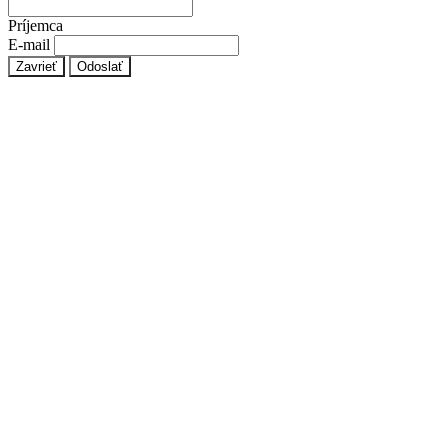
Príjemca
E-mail
Zavrieť
Odoslať