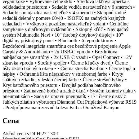
vegan kože • Vyhrievané čelné sklo • Stredová lakťová opierka s
odkladacím priestorom • Sedadlo vodiča nastaviteľné v 6 smeroch •
Sedadlo spolujazdca nastaviteľné v 4 smeroch • Sklopné zadné
sedadlá delené v pomere 60/40 • ISOFIX na zadných krajných
sedadlách • Výškovo a pozdĺžne nastaviteľný volant • Centrálne
zamykanie s diaľkovým ovládaním • Sklopný kľúč • Navigačný
systém Multimedia Navi • 10" farebný dotykový displej • 10"
digitálny prístrojový panel • Bluetooth • 6 reproduktorov •
Bezdrôtová integrácia smartfónu cez bezdrôtové pripojenie Apple
Carplay & Android auto • 2x USB-C vpredu • Bezdrôtová
nabíjačka pre smartfóny • 2x USB-C vzadu • Opel Connect • 12V
zásuvka vpredu • Strešný spojler • Čierne kľučky dverí • Čierne
lišty okolo bočných okien • • Čierna strecha Karbon • Čierne logá a
nápisy • Ochranná lišta nárazníkov v striebornej farbe • Kryty
spätných zrkadiel v lesklo čiernej farbe • Čierne strešné lyžiny •
Kryt batožinového priestoru • Dvojitá podlaha batožinového
priestoru • Zatmavené bočné a zadné okná • Systém kontroly tlaku v
pneumatikách • Sada na opravu pneumatík • 17" čierne disky z
ľahkých zliatin s výbrusom Diamond Cut Príplatková výbava: RS19
- Predpríprava na rezervné koleso Farba: Oranžová Kanyon
Cena
Akčná cena s DPH
27 130 €