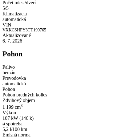
Počet miest/dverí
5/5
Klimatizácia
automatická
VIN
VXKCSHPY3TT190765
Aktualizované
6. 7. 2026
Pohon
Palivo
benzín
Prevodovka
automatická
Pohon
Pohon predných kolies
Zdvihový objem
3
1 199 cm
Výkon
107 kW (146 k)
ø spotreba
5,2 l/100 km
Emisná norma