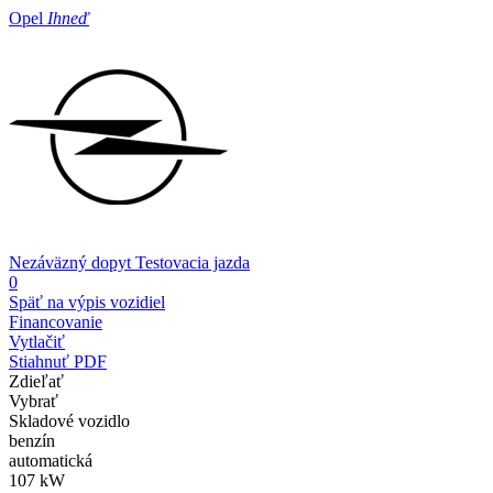
Opel
Ihneď
Nezáväzný dopyt
Testovacia jazda
0
Späť na výpis vozidiel
Financovanie
Vytlačiť
Stiahnuť PDF
Zdieľať
Vybrať
Skladové vozidlo
benzín
automatická
107 kW