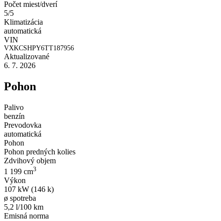
Počet miest/dverí
5/5
Klimatizácia
automatická
VIN
VXKCSHPY6TT187956
Aktualizované
6. 7. 2026
Pohon
Palivo
benzín
Prevodovka
automatická
Pohon
Pohon predných kolies
Zdvihový objem
3
1 199 cm
Výkon
107 kW (146 k)
ø spotreba
5,2 l/100 km
Emisná norma