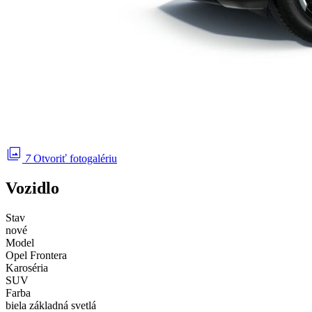
photo_library
7
Otvoriť fotogalériu
Vozidlo
Stav
nové
Model
Opel Frontera
Karoséria
SUV
Farba
biela základná svetlá