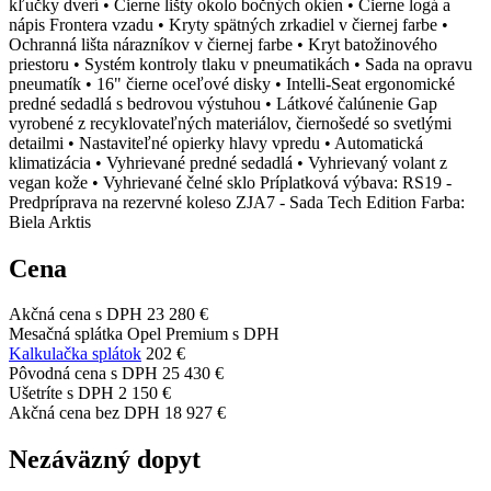
kľučky dverí • Čierne lišty okolo bočných okien • Čierne logá a
nápis Frontera vzadu • Kryty spätných zrkadiel v čiernej farbe •
Ochranná lišta nárazníkov v čiernej farbe • Kryt batožinového
priestoru • Systém kontroly tlaku v pneumatikách • Sada na opravu
pneumatík • 16" čierne oceľové disky • Intelli-Seat ergonomické
predné sedadlá s bedrovou výstuhou • Látkové čalúnenie Gap
vyrobené z recyklovateľných materiálov, čiernošedé so svetlými
detailmi • Nastaviteľné opierky hlavy vpredu • Automatická
klimatizácia • Vyhrievané predné sedadlá • Vyhrievaný volant z
vegan kože • Vyhrievané čelné sklo Príplatková výbava: RS19 -
Predpríprava na rezervné koleso ZJA7 - Sada Tech Edition Farba:
Biela Arktis
Cena
Akčná cena s DPH
23 280 €
Mesačná splátka Opel Premium s DPH
Kalkulačka splátok
202 €
Pôvodná cena s DPH
25 430 €
Ušetríte s DPH
2 150 €
Akčná cena bez DPH
18 927 €
Nezáväzný dopyt