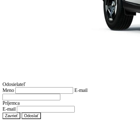
Odosielateľ
Meno
E-mail
Príjemca
E-mail
Zavrieť
Odoslať