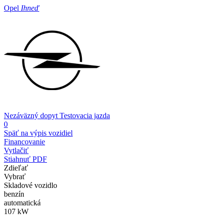
Opel
Ihneď
Nezáväzný dopyt
Testovacia jazda
0
Späť na výpis vozidiel
Financovanie
Vytlačiť
Stiahnuť PDF
Zdieľať
Vybrať
Skladové vozidlo
benzín
automatická
107 kW