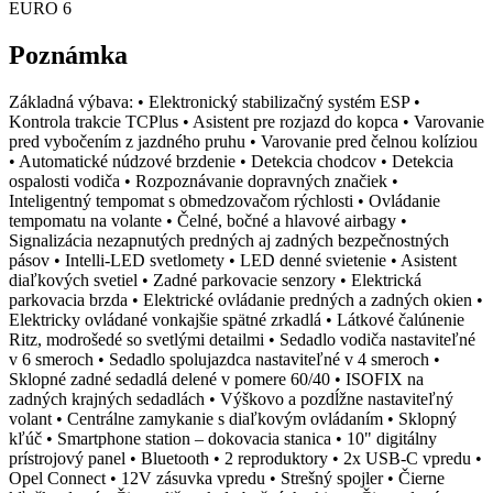
EURO 6
Poznámka
Základná výbava: • Elektronický stabilizačný systém ESP •
Kontrola trakcie TCPlus • Asistent pre rozjazd do kopca • Varovanie
pred vybočením z jazdného pruhu • Varovanie pred čelnou kolíziou
• Automatické núdzové brzdenie • Detekcia chodcov • Detekcia
ospalosti vodiča • Rozpoznávanie dopravných značiek •
Inteligentný tempomat s obmedzovačom rýchlosti • Ovládanie
tempomatu na volante • Čelné, bočné a hlavové airbagy •
Signalizácia nezapnutých predných aj zadných bezpečnostných
pásov • Intelli-LED svetlomety • LED denné svietenie • Asistent
diaľkových svetiel • Zadné parkovacie senzory • Elektrická
parkovacia brzda • Elektrické ovládanie predných a zadných okien •
Elektricky ovládané vonkajšie spätné zrkadlá • Látkové čalúnenie
Ritz, modrošedé so svetlými detailmi • Sedadlo vodiča nastaviteľné
v 6 smeroch • Sedadlo spolujazdca nastaviteľné v 4 smeroch •
Sklopné zadné sedadlá delené v pomere 60/40 • ISOFIX na
zadných krajných sedadlách • Výškovo a pozdĺžne nastaviteľný
volant • Centrálne zamykanie s diaľkovým ovládaním • Sklopný
kľúč • Smartphone station – dokovacia stanica • 10" digitálny
prístrojový panel • Bluetooth • 2 reproduktory • 2x USB-C vpredu •
Opel Connect • 12V zásuvka vpredu • Strešný spojler • Čierne