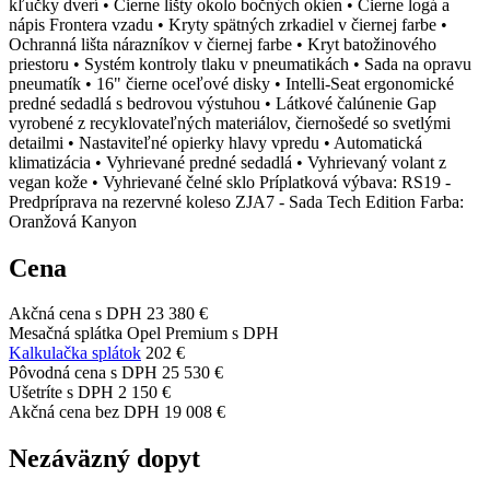
kľučky dverí • Čierne lišty okolo bočných okien • Čierne logá a
nápis Frontera vzadu • Kryty spätných zrkadiel v čiernej farbe •
Ochranná lišta nárazníkov v čiernej farbe • Kryt batožinového
priestoru • Systém kontroly tlaku v pneumatikách • Sada na opravu
pneumatík • 16" čierne oceľové disky • Intelli-Seat ergonomické
predné sedadlá s bedrovou výstuhou • Látkové čalúnenie Gap
vyrobené z recyklovateľných materiálov, čiernošedé so svetlými
detailmi • Nastaviteľné opierky hlavy vpredu • Automatická
klimatizácia • Vyhrievané predné sedadlá • Vyhrievaný volant z
vegan kože • Vyhrievané čelné sklo Príplatková výbava: RS19 -
Predpríprava na rezervné koleso ZJA7 - Sada Tech Edition Farba:
Oranžová Kanyon
Cena
Akčná cena s DPH
23 380 €
Mesačná splátka Opel Premium s DPH
Kalkulačka splátok
202 €
Pôvodná cena s DPH
25 530 €
Ušetríte s DPH
2 150 €
Akčná cena bez DPH
19 008 €
Nezáväzný dopyt