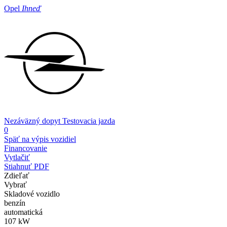
Opel
Ihneď
Nezáväzný dopyt
Testovacia jazda
0
Späť na výpis vozidiel
Financovanie
Vytlačiť
Stiahnuť PDF
Zdieľať
Vybrať
Skladové vozidlo
benzín
automatická
107 kW