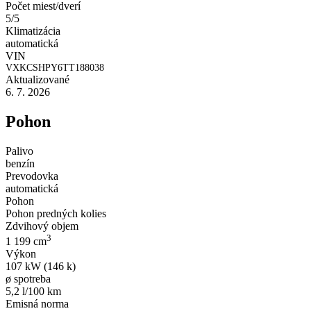
Počet miest/dverí
5/5
Klimatizácia
automatická
VIN
VXKCSHPY6TT188038
Aktualizované
6. 7. 2026
Pohon
Palivo
benzín
Prevodovka
automatická
Pohon
Pohon predných kolies
Zdvihový objem
3
1 199 cm
Výkon
107 kW (146 k)
ø spotreba
5,2 l/100 km
Emisná norma