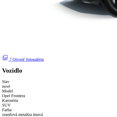
photo_library
7
Otvoriť fotogalériu
Vozidlo
Stav
nové
Model
Opel Frontera
Karoséria
SUV
Farba
oranžová metalíza tmavá