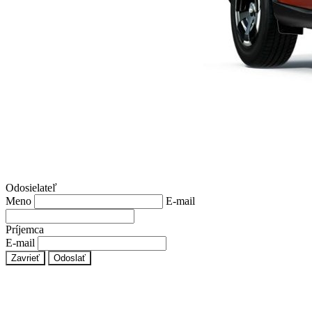
Odosielateľ
Meno
E-mail
Príjemca
E-mail
Zavrieť
Odoslať