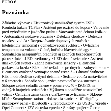
EURO 6
Poznámka
Základná výbava: • Elektronický stabilizačný systém ESP •
Kontrola trakcie TCPlus • Asistent pre rozjazd do kopca • Varovanie
pred vybočením z jazdného pruhu • Varovanie pred čelnou kolíziou
• Automatické núdzové brzdenie • Detekcia chodcov • Detekcia
ospalosti vodiča • Rozpoznávanie dopravných značiek •
Inteligentný tempomat s obmedzovačom rýchlosti • Ovládanie
tempomatu na volante • Čelné, bočné a hlavové airbagy •
Signalizácia nezapnutých predných aj zadných bezpečnostných
pásov • Intelli-LED svetlomety • LED denné svietenie • Asistent
diaľkových svetiel • Zadné parkovacie senzory • Elektrická
parkovacia brzda • Elektrické ovládanie predných a zadných okien •
Elektricky ovládané vonkajšie spätné zrkadlá • Látkové čalúnenie
Ritz, modrošedé so svetlými detailmi • Sedadlo vodiča nastaviteľné
v 6 smeroch • Sedadlo spolujazdca nastaviteľné v 4 smeroch •
Sklopné zadné sedadlá delené v pomere 60/40 • ISOFIX na
zadných krajných sedadlách • Výškovo a pozdĺžne nastaviteľný
volant • Centrálne zamykanie s diaľkovým ovládaním • Sklopný
kľúč • Smartphone station – dokovacia stanica • 10" digitálny
prístrojový panel • Bluetooth • 2 reproduktory • 2x USB-C vpredu •
Opel Connect • 12V zásuvka vpredu • Strešný spojler • Čierne